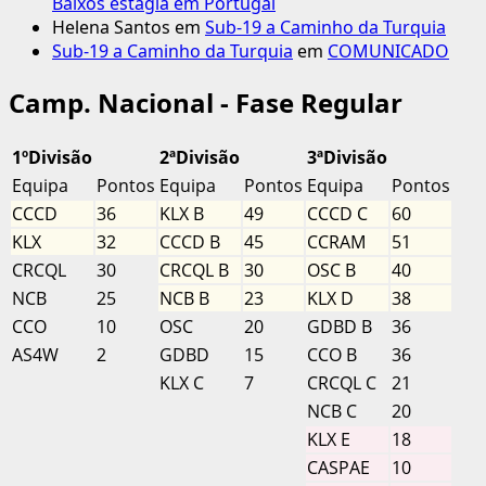
Baixos estagia em Portugal
Helena Santos
em
Sub-19 a Caminho da Turquia
Sub-19 a Caminho da Turquia
em
COMUNICADO
Camp. Nacional - Fase Regular
1ºDivisão
2ªDivisão
3ªDivisão
Equipa
Pontos
Equipa
Pontos
Equipa
Pontos
CCCD
36
KLX B
49
CCCD C
60
KLX
32
CCCD B
45
CCRAM
51
CRCQL
30
CRCQL B
30
OSC B
40
NCB
25
NCB B
23
KLX D
38
CCO
10
OSC
20
GDBD B
36
AS4W
2
GDBD
15
CCO B
36
KLX C
7
CRCQL C
21
NCB C
20
KLX E
18
CASPAE
10