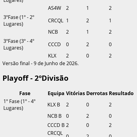
Lugares)
AS4W
2
1
2
3ºFase (1º - 2º
CRCQL
1
2
1
Lugares)
NCB
2
1
2
3ºFase (3º - 4º
CCCD
0
2
0
Lugares)
KLX
2
0
2
Versão final - 9 de Junho de 2026.
Playoff - 2ºDivisão
Fase
Equipa
Vitórias
Derrotas
Resultado
1º Fase (1º - 4º
KLX B
2
0
2
Lugares)
NCB B
0
2
0
CCCD B
2
0
2
CRCQL
0
2
0