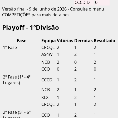
CCCD D
0
Versão final - 9 de Junho de 2026 - Consulte o menu
COMPETIÇÕES para mais detalhes.
Playoff - 1ºDivisão
Fase
Equipa
Vitórias
Derrotas
Resultado
1º Fase
CRCQL
2
1
2
AS4W
1
2
1
NCB
2
0
2
CCO
0
2
0
2º Fase (1º - 4º
CCCD
1
2
1
Lugares)
NCB
2
1
2
KLX
1
2
1
CRCQL
2
1
2
2º Fase (5º - 6º
CCO
1
2
1