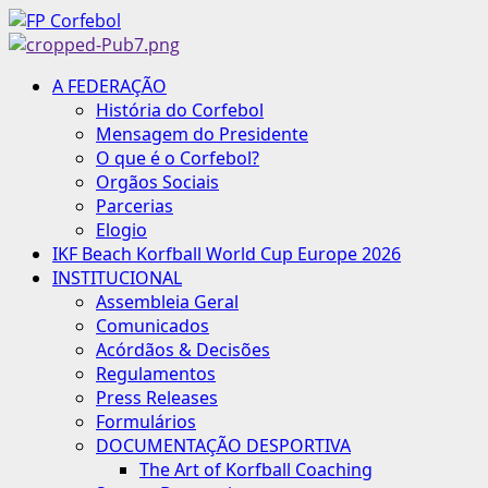
Avançar
para
o
Menu
A FEDERAÇÃO
conteúdo
principal
História do Corfebol
Mensagem do Presidente
O que é o Corfebol?
Orgãos Sociais
Parcerias
Elogio
IKF Beach Korfball World Cup Europe 2026
INSTITUCIONAL
Assembleia Geral
Comunicados
Acórdãos & Decisões
Regulamentos
Press Releases
Formulários
DOCUMENTAÇÃO DESPORTIVA
The Art of Korfball Coaching