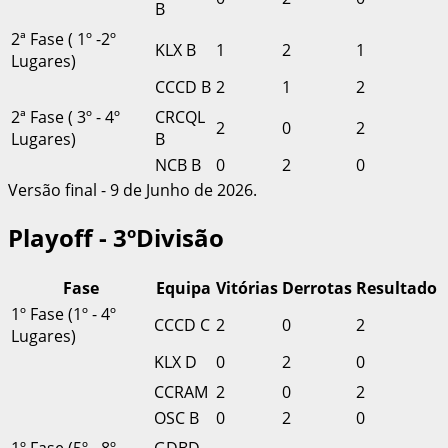
B
2ª Fase ( 1º -2º
KLX B
1
2
1
Lugares)
CCCD B
2
1
2
2ª Fase ( 3º - 4º
CRCQL
2
0
2
Lugares)
B
NCB B
0
2
0
Versão final - 9 de Junho de 2026.
Playoff - 3ºDivisão
Fase
Equipa
Vitórias
Derrotas
Resultado
1º Fase (1º - 4º
CCCD C
2
0
2
Lugares)
KLX D
0
2
0
CCRAM
2
0
2
OSC B
0
2
0
1º Fase (5º - 8º
GDBD