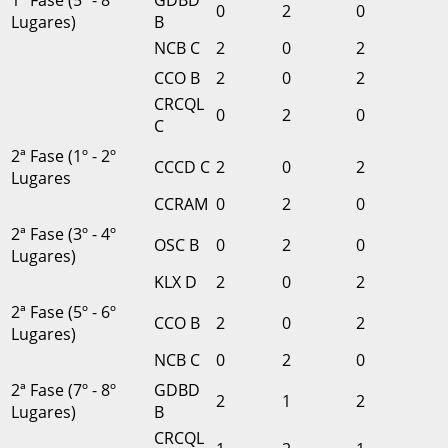
0
2
0
Lugares)
B
NCB C
2
0
2
CCO B
2
0
2
CRCQL
0
2
0
C
2ª Fase (1º - 2º
CCCD C
2
0
2
Lugares
CCRAM
0
2
0
2ª Fase (3º - 4º
OSC B
0
2
0
Lugares)
KLX D
2
0
2
2ª Fase (5º - 6º
CCO B
2
0
2
Lugares)
NCB C
0
2
0
2ª Fase (7º - 8º
GDBD
2
1
2
Lugares)
B
CRCQL