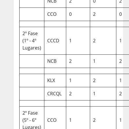
NCB
2
0
2
CCO
0
2
0
2º Fase
(1º - 4º
CCCD
1
2
1
Lugares)
NCB
2
1
2
KLX
1
2
1
CRCQL
2
1
2
2º Fase
(5º - 6º
CCO
1
2
1
Lugares)