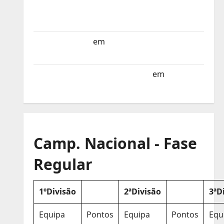
Selecção dos Países Baixos estagia em
Portugal
Helena Santos
em
Sub-19 a Caminho da
Turquia
Sub-19 a Caminho da Turquia
em
COMUNICADO
Camp. Nacional - Fase
Regular
1ºDivisão
2ªDivisão
3ªD
Equipa
Pontos
Equipa
Pontos
Equ