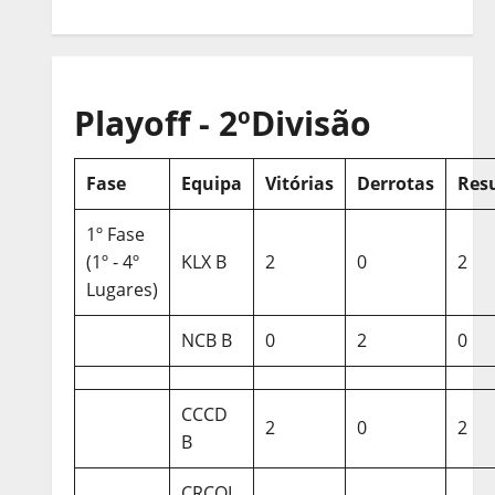
Playoff - 2ºDivisão
Fase
Equipa
Vitórias
Derrotas
Res
1º Fase
(1º - 4º
KLX B
2
0
2
Lugares)
NCB B
0
2
0
CCCD
2
0
2
B
CRCQL