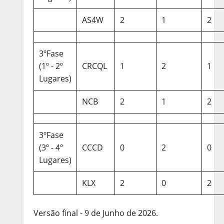
AS4W
2
1
2
3ºFase
(1º - 2º
CRCQL
1
2
1
Lugares)
NCB
2
1
2
3ºFase
(3º - 4º
CCCD
0
2
0
Lugares)
KLX
2
0
2
Versão final - 9 de Junho de 2026.