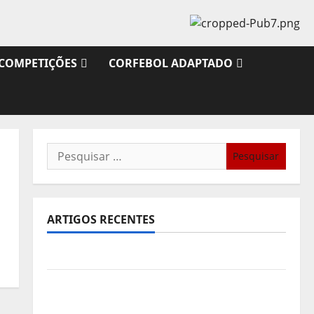
COMPETIÇÕES
CORFEBOL ADAPTADO
Pesquisar
por:
ARTIGOS RECENTES
Sub21: Partida para a Malásia
Calendário de Jogos para o IKF U21 World
Championship 2026