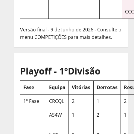
CCC
Versão final - 9 de Junho de 2026 - Consulte o
menu COMPETIÇÕES para mais detalhes.
Playoff - 1ºDivisão
Fase
Equipa
Vitórias
Derrotas
Res
1º Fase
CRCQL
2
1
2
AS4W
1
2
1