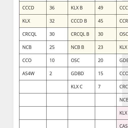
CCCD
36
KLX B
49
CCC
KLX
32
CCCD B
45
CC
CRCQL
30
CRCQL B
30
OSC
NCB
25
NCB B
23
KLX
CCO
10
OSC
20
GDB
AS4W
2
GDBD
15
CCO
KLX C
7
CRC
NCB
KLX
CAS