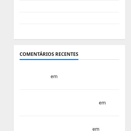
Vídeo do evento
Nova Sede da FPC
Pós-evento
COMENTÁRIOS RECENTES
Sub-15 – Equipa Nacional Regressa a Casa
– FP Corfebol
em
Europeu Sub-15 –
Resultados Corfebol 8 (K8)
Campeonato do Mundo Sub-17 –
Resultados do 1º dia – FP Corfebol
em
Eindhoven como destino
Agenda Completa do Estagio da Selecção
dos Países Baixos – FP Corfebol
em