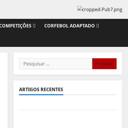
COMPETIÇÕES
CORFEBOL ADAPTADO
Pesquisar
por:
ARTIGOS RECENTES
Sub21: Partida para a Malásia
Calendário de Jogos para o IKF U21 World
Championship 2026