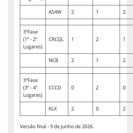
AS4W
2
1
2
3ºFase
(1º - 2º
CRCQL
1
2
1
Lugares)
NCB
2
1
2
3ºFase
(3º - 4º
CCCD
0
2
0
Lugares)
KLX
2
0
2
Versão final - 9 de Junho de 2026.