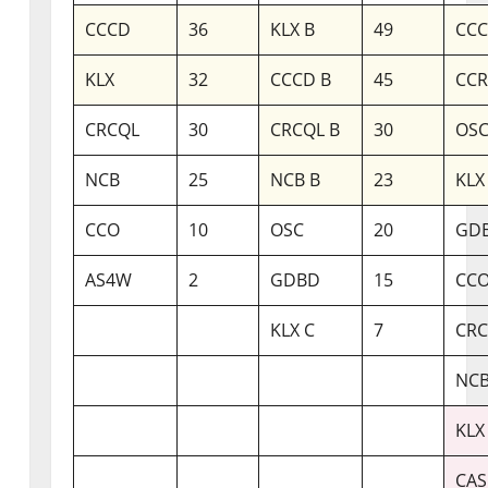
CCCD
36
KLX B
49
CCC
KLX
32
CCCD B
45
CC
CRCQL
30
CRCQL B
30
OSC
NCB
25
NCB B
23
KLX
CCO
10
OSC
20
GDB
AS4W
2
GDBD
15
CCO
KLX C
7
CRC
NCB
KLX
CAS