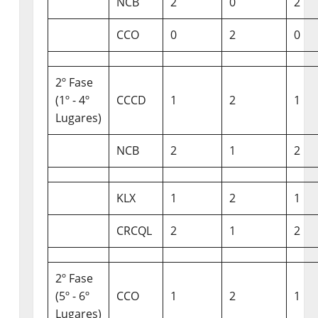
NCB
2
0
2
CCO
0
2
0
2º Fase
(1º - 4º
CCCD
1
2
1
Lugares)
NCB
2
1
2
KLX
1
2
1
CRCQL
2
1
2
2º Fase
(5º - 6º
CCO
1
2
1
Lugares)