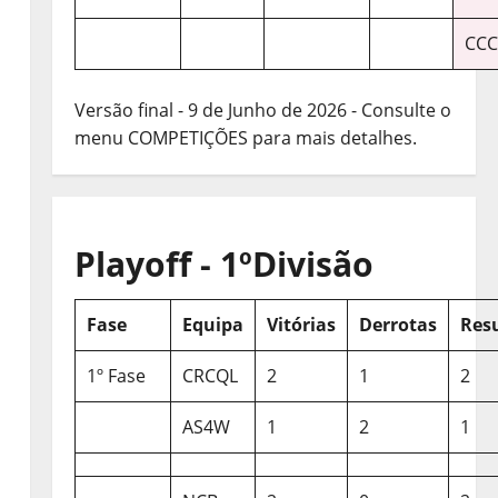
CCC
Versão final - 9 de Junho de 2026 - Consulte o
menu COMPETIÇÕES para mais detalhes.
Playoff - 1ºDivisão
Fase
Equipa
Vitórias
Derrotas
Res
1º Fase
CRCQL
2
1
2
AS4W
1
2
1