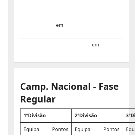
Selecção dos Países Baixos estagia em
Portugal
Helena Santos
em
Sub-19 a Caminho da
Turquia
Sub-19 a Caminho da Turquia
em
COMUNICADO
Camp. Nacional - Fase
Regular
1ºDivisão
2ªDivisão
3ªD
Equipa
Pontos
Equipa
Pontos
Equ