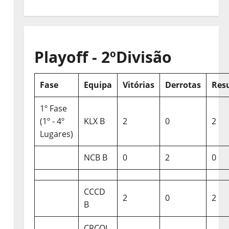
Playoff - 2ºDivisão
Fase
Equipa
Vitórias
Derrotas
Res
1º Fase
(1º - 4º
KLX B
2
0
2
Lugares)
NCB B
0
2
0
CCCD
2
0
2
B
CRCQL