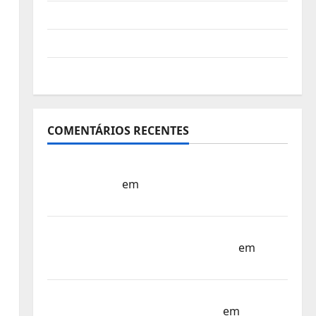
Vídeo do evento
Nova Sede da FPC
Pós-evento
COMENTÁRIOS RECENTES
Sub-15 – Equipa Nacional Regressa a Casa
– FP Corfebol
em
Europeu Sub-15 –
Resultados Corfebol 8 (K8)
Campeonato do Mundo Sub-17 –
Resultados do 1º dia – FP Corfebol
em
Eindhoven como destino
Agenda Completa do Estagio da Selecção
dos Países Baixos – FP Corfebol
em