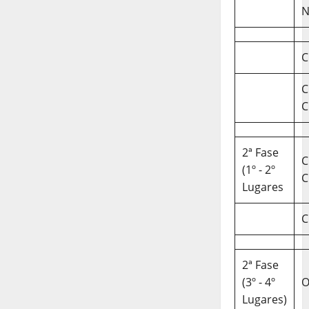
N
C
C
C
2ª Fase
C
(1º - 2º
C
Lugares
C
2ª Fase
(3º - 4º
O
Lugares)