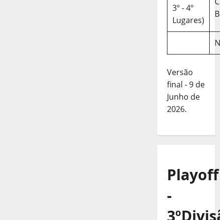
C
3º - 4º
B
Lugares)
N
Versão
final - 9 de
Junho de
2026.
Playoff
-
3ºDivis