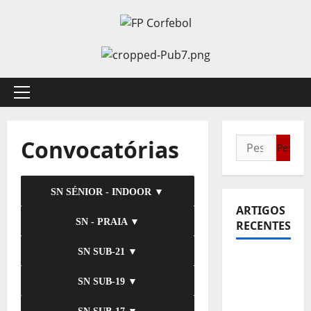
Avançar
para
o
conteúdo
Menu
principal
Convocatórias
Pesquisar
por:
SN SÉNIOR - INDOOR ▼
ARTIGOS
SN - PRAIA ▼
RECENTES
SN SUB-21 ▼
Sub21:
Partida
SN SUB-19 ▼
para a