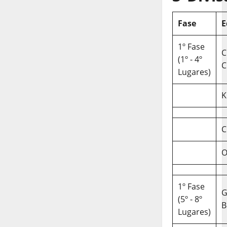
Fase
E
1º Fase
C
(1º - 4º
C
Lugares)
K
C
O
1º Fase
(5º - 8º
B
Lugares)