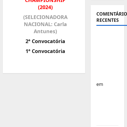
CHAMPIONSHIP
(2024)
COMENTÁRIO
(SELECIONADORA
RECENTES
NACIONAL: Carla
Antunes)
Sub-15 –
2ª Convocatória
Equipa
Nacional
1ª Convocatória
Regressa
a Casa –
FP
Corfebol
em
Europeu
Sub-15 –
Resultados
Corfebol
8 (K8)