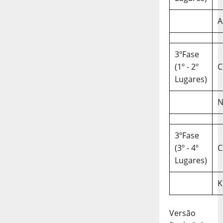
A
3ºFase
(1º - 2º
C
Lugares)
N
3ºFase
(3º - 4º
C
Lugares)
K
Versão