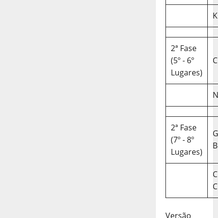
K
2ª Fase
(5º - 6º
C
Lugares)
N
2ª Fase
(7º - 8º
B
Lugares)
C
C
Versão