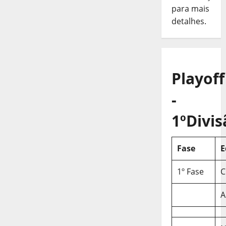
para mais
detalhes.
Playoff
-
1ºDivis
Fase
E
1º Fase
C
A