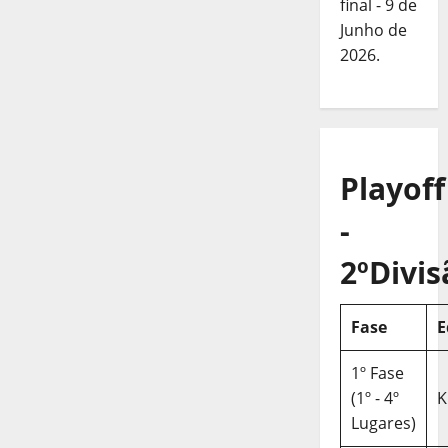
final - 9 de
Junho de
2026.
Playoff
-
2ºDivis
Fase
E
1º Fase
(1º - 4º
K
Lugares)