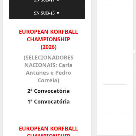
Malásia
SN SUB-17 ▼
Calendário
SN SUB-15 ▼
de Jogos
para o
EUROPEAN KORFBALL
IKF U21
CHAMPIONSHIP
World
(2026)
Championshi
(SELECIONADORES
2026
NACIONAIS: Carla
Vídeo do
Antunes e Pedro
evento
Correia)
2ª Convocatória
Nova
Sede da
1ª Convocatória
FPC
Pós-
evento
EUROPEAN KORFBALL