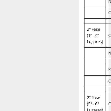
N
C
2º Fase
(1º - 4º
C
Lugares)
N
K
C
2º Fase
(5º - 6º
C
Lugares)