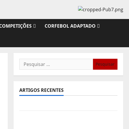
COMPETIÇÕES
CORFEBOL ADAPTADO
Pesquisar
por:
ARTIGOS RECENTES
l
Sub21: Partida para a Malásia
Calendário de Jogos para o IKF U21 World
Championship 2026