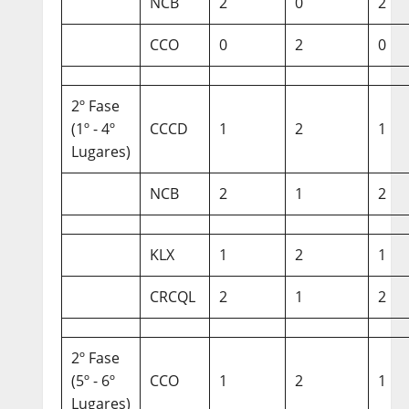
NCB
2
0
2
CCO
0
2
0
2º Fase
(1º - 4º
CCCD
1
2
1
Lugares)
NCB
2
1
2
KLX
1
2
1
CRCQL
2
1
2
2º Fase
(5º - 6º
CCO
1
2
1
Lugares)