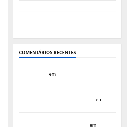
Vídeo do evento
Nova Sede da FPC
Pós-evento
COMENTÁRIOS RECENTES
Sub-15 – Equipa Nacional Regressa a Casa
– FP Corfebol
em
Europeu Sub-15 –
Resultados Corfebol 8 (K8)
Campeonato do Mundo Sub-17 –
Resultados do 1º dia – FP Corfebol
em
Eindhoven como destino
Agenda Completa do Estagio da Selecção
dos Países Baixos – FP Corfebol
em