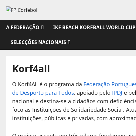
Avançar
para
o
conteúdo
A FEDERAÇÃO
IKF BEACH KORFBALL WORLD CUP
SELECÇÕES NACIONAIS
Korf4all
O Korf4All é o programa da
Federação Portugues
de Desporto para Todos
, apoiado pelo
IPDJ
e pe
nacional e destina-se a cidadãos com deficiênci
foco as Instituições de Solidariedade Social. A
instituições, públicas e privadas, com aproxima
O projeto assenta em três pilares fundamentais