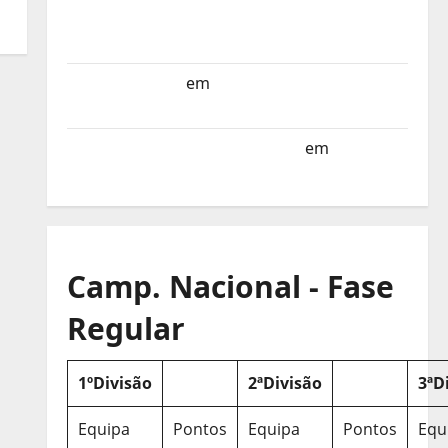
Selecção dos Países Baixos estagia em
Portugal
Helena Santos
em
Sub-19 a Caminho da
Turquia
Sub-19 a Caminho da Turquia
em
COMUNICADO
Camp. Nacional - Fase
Regular
1ºDivisão
2ªDivisão
3ªD
Equipa
Pontos
Equipa
Pontos
Equ