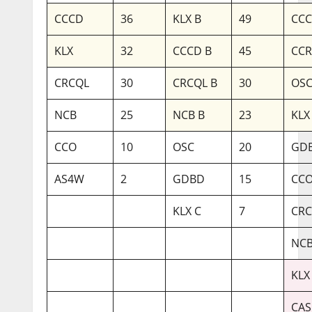
CCCD
36
KLX B
49
CCC
KLX
32
CCCD B
45
CC
CRCQL
30
CRCQL B
30
OSC
NCB
25
NCB B
23
KLX
CCO
10
OSC
20
GDB
AS4W
2
GDBD
15
CCO
KLX C
7
CRC
NCB
KLX
CAS