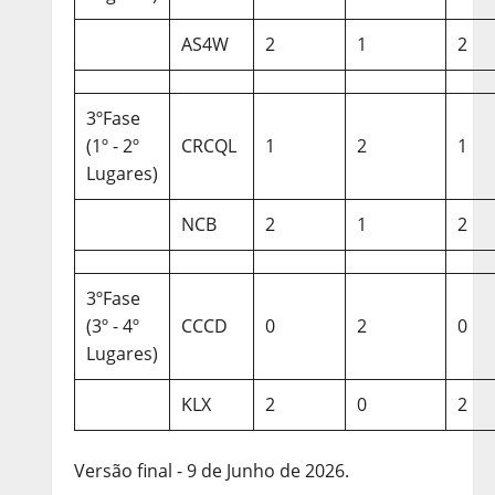
AS4W
2
1
2
3ºFase
(1º - 2º
CRCQL
1
2
1
Lugares)
NCB
2
1
2
3ºFase
(3º - 4º
CCCD
0
2
0
Lugares)
KLX
2
0
2
Versão final - 9 de Junho de 2026.