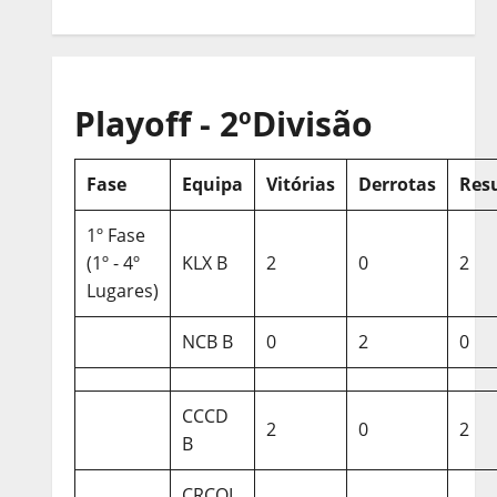
Playoff - 2ºDivisão
Fase
Equipa
Vitórias
Derrotas
Res
1º Fase
(1º - 4º
KLX B
2
0
2
Lugares)
NCB B
0
2
0
CCCD
2
0
2
B
CRCQL