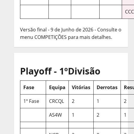
CCC
Versão final - 9 de Junho de 2026 - Consulte o
menu COMPETIÇÕES para mais detalhes.
Playoff - 1ºDivisão
Fase
Equipa
Vitórias
Derrotas
Res
1º Fase
CRCQL
2
1
2
AS4W
1
2
1