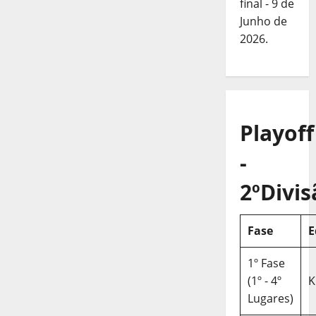
final - 9 de
Junho de
2026.
Playoff
-
2ºDivis
Fase
E
1º Fase
(1º - 4º
K
Lugares)