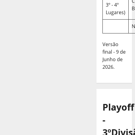
C
3º - 4º
B
Lugares)
N
Versão
final - 9 de
Junho de
2026.
Playoff
-
3ºDivis