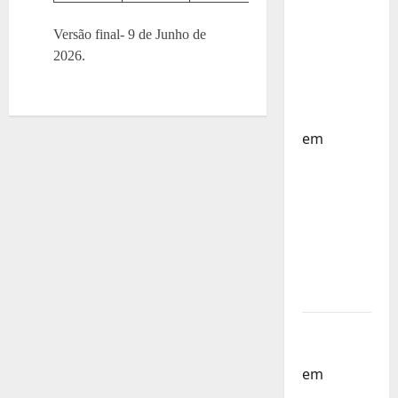
Selecção
dos
Versão final- 9 de Junho de
Países
2026.
Baixos –
FP
Corfebol
em
Selecção
dos
Países
Baixos
estagia
em
Portugal
Helena
Santos
em
Sub-
19 a