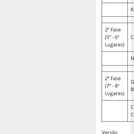
K
2ª Fase
(5º - 6º
C
Lugares)
N
2ª Fase
(7º - 8º
B
Lugares)
C
C
Versão