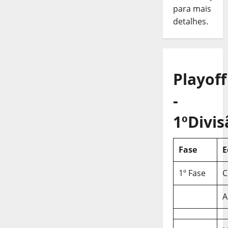
para mais
detalhes.
Playoff
-
1ºDivis
Fase
E
1º Fase
C
A