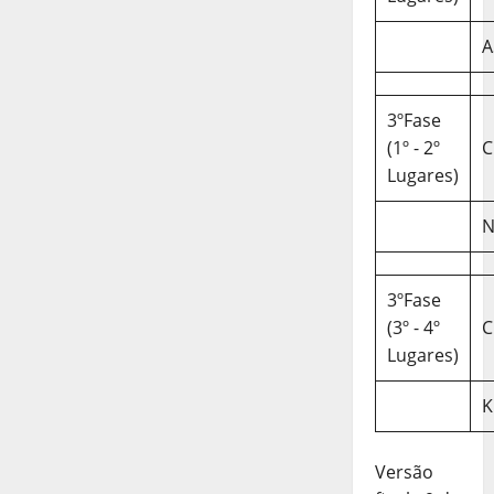
A
3ºFase
(1º - 2º
C
Lugares)
N
3ºFase
(3º - 4º
C
Lugares)
K
Versão