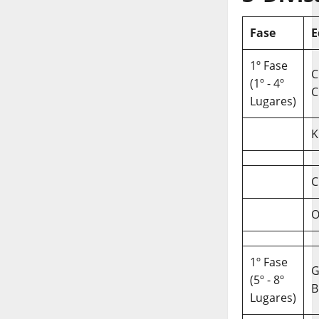
Fase
E
1º Fase
C
(1º - 4º
C
Lugares)
K
C
O
1º Fase
(5º - 8º
B
Lugares)