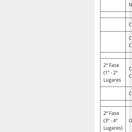
N
C
C
C
2ª Fase
C
(1º - 2º
C
Lugares
C
2ª Fase
(3º - 4º
O
Lugares)