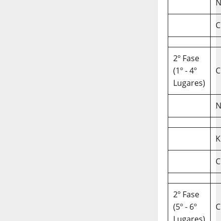
N
C
2º Fase
(1º - 4º
C
Lugares)
N
K
C
2º Fase
(5º - 6º
C
Lugares)