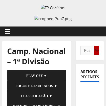
Avançar
para
o
conteúdo
Menu
principal
Camp. Nacional
Pesquisar
por:
– 1ª Divisão
ARTIGOS
PLAY-OFF ▼
RECENTES
JOGOS E RESULTADOS ▼
Sub21:
Partida
CLASSIFICAÇÃO ▼
para a