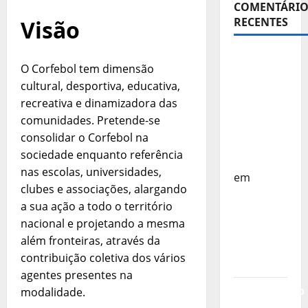
COMENTÁRIO
RECENTES
Visão
Sub-15 –
O Corfebol tem dimensão
Equipa
cultural, desportiva, educativa,
Nacional
recreativa e dinamizadora das
Regressa
comunidades. Pretende-se
a Casa –
consolidar o Corfebol na
FP
sociedade enquanto referência
Corfebol
nas escolas, universidades,
em
clubes e associações, alargando
Europeu
a sua ação a todo o território
Sub-15 –
nacional e projetando a mesma
Resultados
além fronteiras, através da
Corfebol
contribuição coletiva dos vários
8 (K8)
agentes presentes na
Campeonato
modalidade.