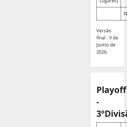
Lugares)
N
Versão
final - 9 de
Junho de
2026.
Playoff
-
3ºDivis