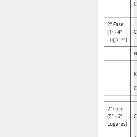
C
2º Fase
(1º - 4º
C
Lugares)
N
K
C
2º Fase
(5º - 6º
C
Lugares)