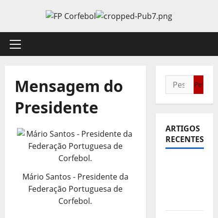
Avançar
para
o
conteúdo
Menu
principal
Mensagem do
Pesquisar
por:
Presidente
ARTIGOS
RECENTES
Sub21:
Partida
Mário Santos - Presidente da
para a
Federação Portuguesa de
Malásia
Corfebol.