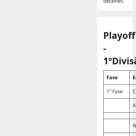
detalhes.
Playoff
-
1ºDivis
Fase
E
1º Fase
C
A
N