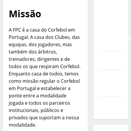
Calendário
de Jogos
Missão
para o
IKF U21
A FPC é a casa do Corfebol em
World
Portugal. A casa dos Clubes, das
Championshi
equipas, dos jogadores, mas
2026
também dos árbitros,
Vídeo do
treinadores, dirigentes e de
evento
todos os que respiram Corfebol.
Enquanto casa de todos, temos
Nova
como missão regular o Corfebol
Sede da
em Portugal e estabelecer a
FPC
ponte entre a modalidade
Pós-
jogada e todos os parceiros
evento
institucionais, públicos e
privados que suportam a nossa
modalidade.