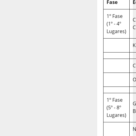
Fase
E
1º Fase
C
(1º - 4º
C
Lugares)
K
C
O
1º Fase
(5º - 8º
B
Lugares)
N