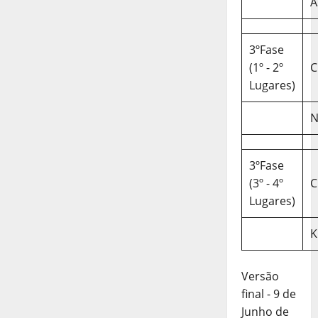
A
3ºFase
(1º - 2º
C
Lugares)
N
3ºFase
(3º - 4º
C
Lugares)
K
Versão
final - 9 de
Junho de