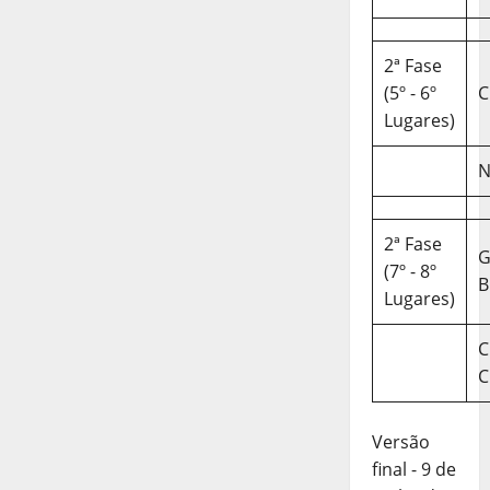
2ª Fase
(5º - 6º
C
Lugares)
N
2ª Fase
(7º - 8º
B
Lugares)
C
C
Versão
final - 9 de