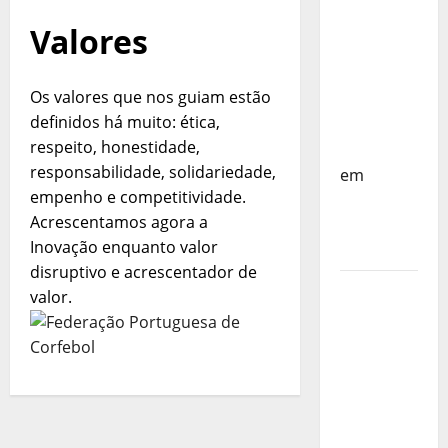
do
Mundo
Valores
Sub-17 –
Resultados
Os valores que nos guiam estão
do 1º dia
definidos há muito: ética,
– FP
respeito, honestidade,
Corfebol
responsabilidade, solidariedade,
em
empenho e competitividade.
Eindhoven
Acrescentamos agora a
como
Inovação enquanto valor
destino
disruptivo e acrescentador de
Agenda
valor.
Completa
do
Estagio
da
Selecção
dos