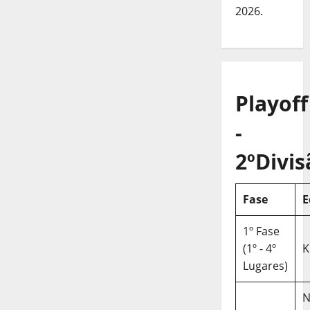
2026.
Playoff
-
2ºDivis
Fase
E
1º Fase
(1º - 4º
K
Lugares)
N