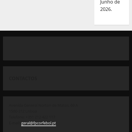
Junho de
2026.
CONTACTOS
Avenida General Norton de Matos, 69 A
1500-312 Lisboa
Telefone: +351 212 422 117
E-mail:
geral@fpcorfebol.pt