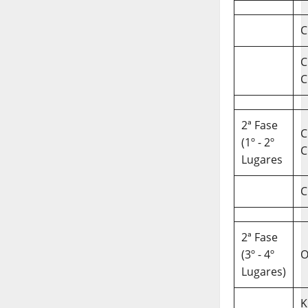
C
C
C
2ª Fase
C
(1º - 2º
C
Lugares
C
2ª Fase
(3º - 4º
O
Lugares)
K