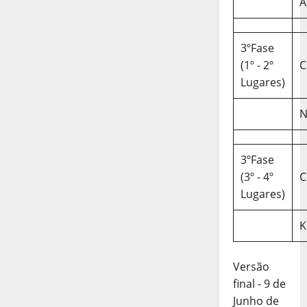
A
3ºFase
(1º - 2º
C
Lugares)
N
3ºFase
(3º - 4º
C
Lugares)
K
Versão
final - 9 de
Junho de