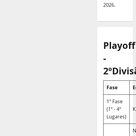
2026.
Playoff
-
2ºDivis
Fase
E
1º Fase
(1º - 4º
K
Lugares)
N