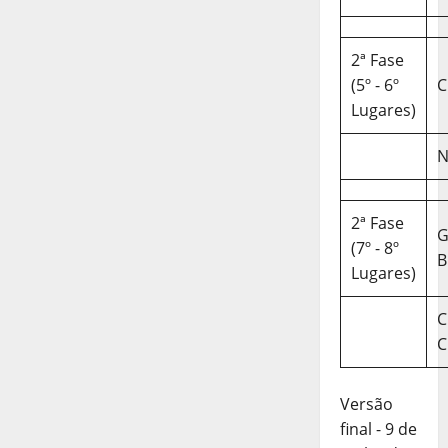
2ª Fase
(5º - 6º
C
Lugares)
N
2ª Fase
(7º - 8º
B
Lugares)
C
C
Versão
final - 9 de