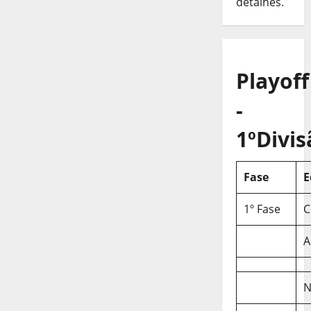
detalhes.
Playoff
-
1ºDivis
Fase
E
1º Fase
C
A
N