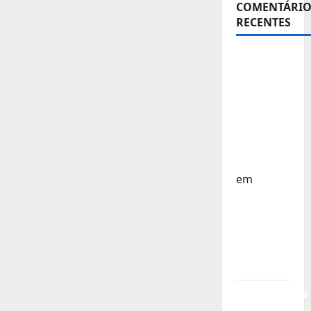
COMENTÁRIO
RECENTES
Sub-15 –
Equipa
Nacional
Regressa
a Casa –
FP
Corfebol
em
Europeu
Sub-15 –
Resultados
Corfebol
8 (K8)
Campeonato