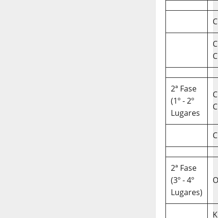
C
C
C
2ª Fase
C
(1º - 2º
C
Lugares
C
2ª Fase
(3º - 4º
O
Lugares)
K