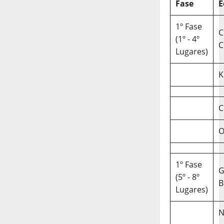
Fase
E
1º Fase
C
(1º - 4º
C
Lugares)
K
C
O
1º Fase
(5º - 8º
B
Lugares)
N