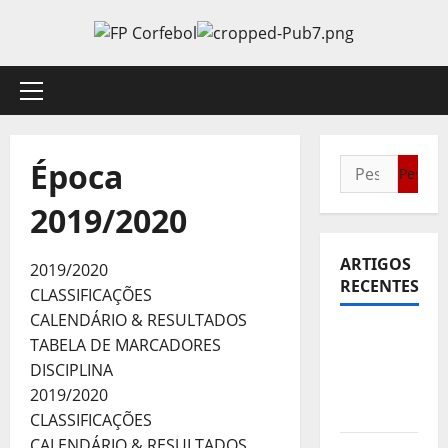
Avançar
para
o
conteúdo
Menu
principal
Época
Pesquisar
por:
2019/2020
ARTIGOS
2019/2020
RECENTES
CLASSIFICAÇÕES
CALENDÁRIO & RESULTADOS
Sub21:
TABELA DE MARCADORES
Partida
DISCIPLINA
para a
2019/2020
Malásia
CLASSIFICAÇÕES
CALENDÁRIO & RESULTADOS