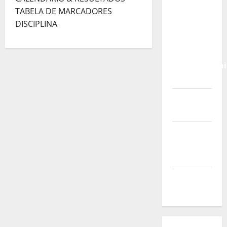
Calendário
TABELA DE MARCADORES
de Jogos
DISCIPLINA
para o
IKF U21
World
Championshi
2026
Vídeo do
evento
Nova
Sede da
FPC
Pós-
evento