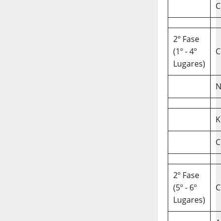
C
2º Fase
(1º - 4º
C
Lugares)
N
K
C
2º Fase
(5º - 6º
C
Lugares)