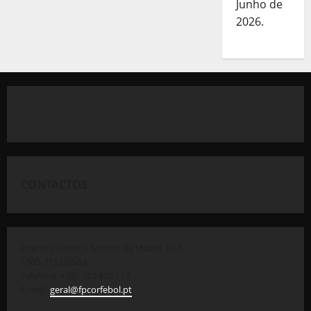
Junho de
2026.
CONTACTOS
Avenida General Norton de Matos, 69 A
1500-312 Lisboa
Telefone: +351 212 422 117
E-mail:
geral@fpcorfebol.pt