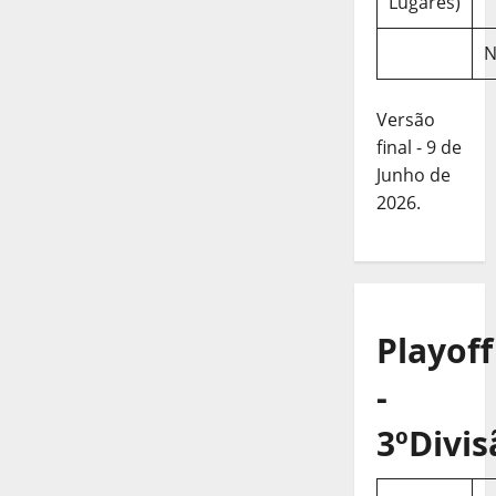
Lugares)
N
Versão
final - 9 de
Junho de
2026.
Playoff
-
3ºDivis