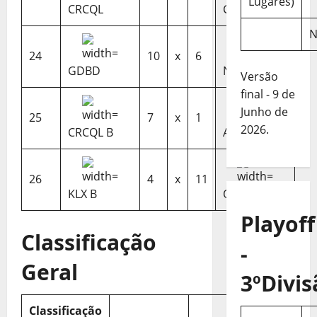
Lugares)
CRCQL
CCCD
N
24
10
x
6
GDBD
NCB B
Versão
final - 9 de
Junho de
25
7
x
1
2026.
CRCQL B
AS4W B
26
4
x
11
KLX B
OSC
Playoff
Classificação
-
Geral
3ºDivis
Classificação