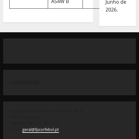
AS4W B
Junho de
2026.
CONTACTOS
Avenida General Norton de Matos, 69 A
1500-312 Lisboa
Telefone: +351 212 422 117
E-mail:
geral@fpcorfebol.pt