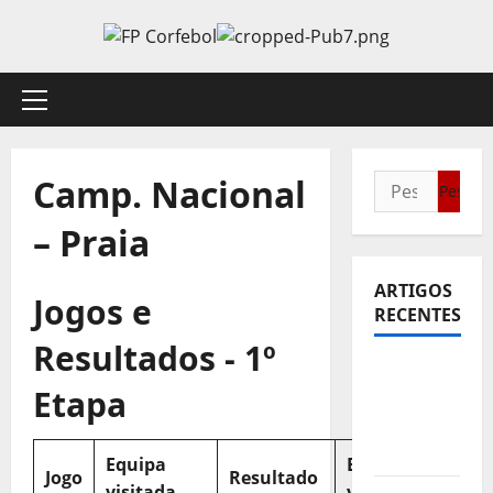
Avançar
para
o
conteúdo
Menu
principal
Camp. Nacional
Pesquisar
por:
– Praia
ARTIGOS
Jogos e
RECENTES
Resultados - 1º
Sub21:
Etapa
Partida
para a
Malásia
Equipa
Equipa
Jogo
Resultado
visitada
visitante