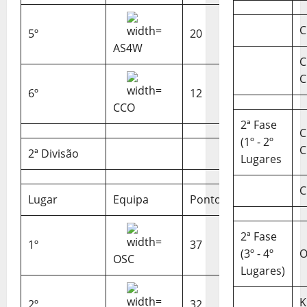
C
5º
20
AS4W
C
C
6º
12
CCO
2ª Fase
C
(1º - 2º
C
2ª Divisão
Lugares
C
Lugar
Equipa
Pontos
2ª Fase
1º
37
(3º - 4º
O
OSC
Lugares)
K
2º
32