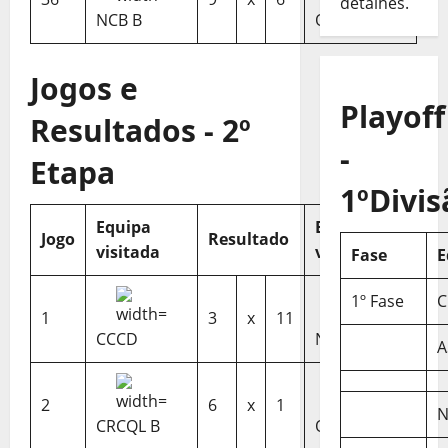
detalhes.
NCB B
OSC
Jogos e
Playoff
Resultados - 2º
-
Etapa
1ºDivis
Equipa
Equipa
Jogo
Resultado
visitada
visitante
Fase
E
1º Fase
C
1
3
x
11
CCCD
NCB
A
2
6
x
1
N
CRCQL B
OSC B