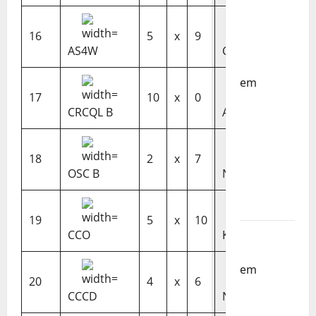
Países
Baixos –
16
5
x
9
FP
AS4W
CRCQL
Corfebol
em
17
10
x
0
Selecção
CRCQL B
AS4W B
dos
Países
Baixos
18
2
x
7
estagia
OSC B
NCB B
em
Portugal
19
5
x
10
Helena
CCO
KLX
Santos
em
Sub-
20
4
x
6
19 a
CCCD
NCB
Caminho