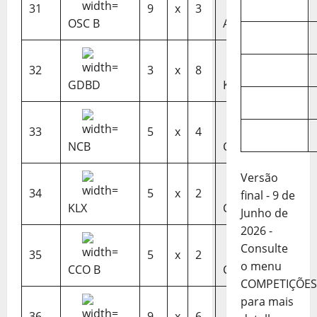
31
9
x
3
OSC B
AS4W B
32
3
x
8
GDBD
KLX B
33
5
x
4
NCB
CCO
Versão
34
5
x
2
final - 9 de
KLX
CRCQL
Junho de
2026 -
Consulte
35
5
x
2
o menu
CCO B
CRCQL B
COMPETIÇÕES
para mais
36
9
x
6