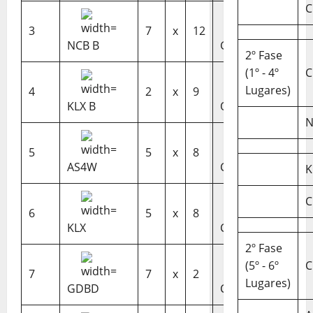
C
3
7
x
12
NCB B
GDBD
2º Fase
(1º - 4º
C
Lugares)
4
2
x
9
KLX B
OSC
N
5
5
x
8
AS4W
CRCQL
K
C
6
5
x
8
KLX
CCCD
2º Fase
(5º - 6º
C
7
7
x
2
Lugares)
GDBD
CRCQL B