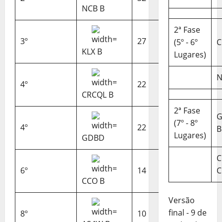
NCB B
2ª Fase
3º
27
(5º - 6º
C
KLX B
Lugares)
N
4º
22
CRCQL B
2ª Fase
(7º - 8º
4º
22
B
Lugares)
GDBD
C
6º
14
C
CCO B
Versão
final - 9 de
8º
10