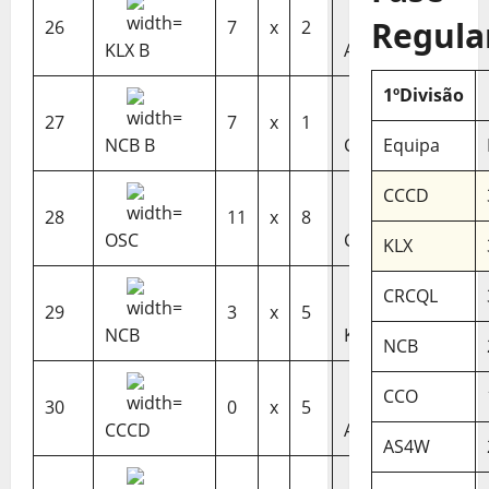
Regula
26
7
x
2
KLX B
AS4W B
1ºDivisão
27
7
x
1
NCB B
CCO B
Equipa
CCCD
28
11
x
8
OSC
CRCQL B
KLX
CRCQL
29
3
x
5
NCB
KLX
NCB
CCO
30
0
x
5
CCCD
AS4W
AS4W