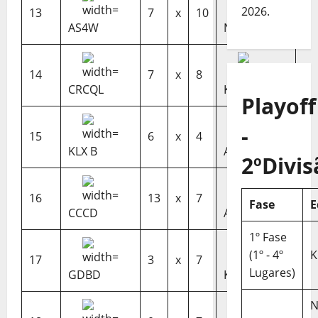
2026.
13
7
x
10
AS4W
NCB
14
7
x
8
CRCQL
KLX
Playoff
-
15
6
x
4
KLX B
AS4W B
2ºDivis
16
13
x
7
Fase
E
CCCD
AS4W
1º Fase
(1º - 4º
K
17
3
x
7
Lugares)
GDBD
KLX B
N