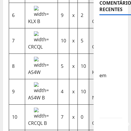
COMENTÁRIO
RECENTES
6
9
x
2
KLX B
GDBD
Sub-15 –
Equipa
Nacional
7
10
x
5
Regressa
CRCQL
CCO
a Casa –
FP
8
5
x
10
Corfebol
AS4W
KLX
em
Europeu
Sub-15 –
9
4
x
10
Resultados
AS4W B
NCB B
Corfebol
8 (K8)
10
7
x
0
CRCQL B
OSC B
Campeonato