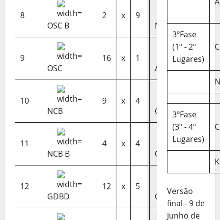
A
8
2
x
9
OSC B
NCB B
3ºFase
(1º - 2º
C
9
16
x
1
Lugares)
OSC
AS4W B
N
10
9
x
4
NCB
CRCQL
3ºFase
(3º - 4º
C
Lugares)
11
4
x
4
NCB B
CRCQL B
K
12
12
x
5
Versão
GDBD
OSC B
final - 9 de
Junho de