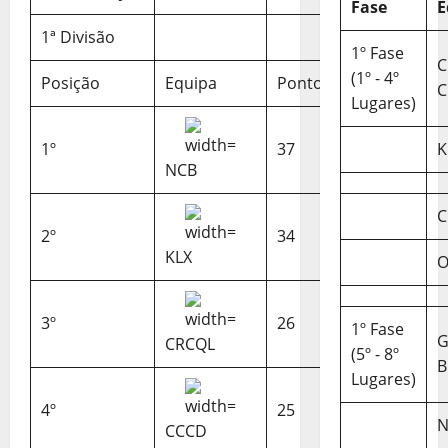
Fase
E
1ª Divisão
1º Fase
C
(1º - 4º
Posição
Equipa
Pontos
C
Lugares)
1º
37
K
NCB
C
2º
34
KLX
O
3º
26
1º Fase
CRCQL
(5º - 8º
B
Lugares)
4º
25
N
CCCD