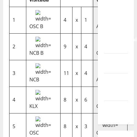
Calendário
de Jogos
para o
1
4
x
1
IKF U21
OSC B
AS4W B
World
Championshi
2
9
x
4
2026
NCB B
CRCQL B
Vídeo do
evento
3
11
x
4
Nova
NCB
AS4W
Sede da
FPC
4
8
x
6
KLX
CCCD
Pós-
evento
5
8
x
3
OSC
CCO B