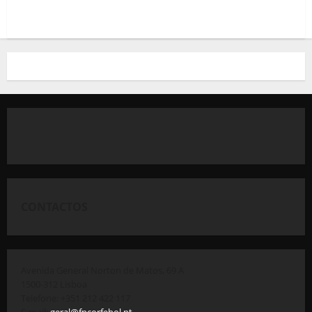
Praia
CONTACTOS
Avenida General Norton de Matos, 69 A
1500-312 Lisboa
Telefone: +351 212 422 117
E-mail:
geral@fpcorfebol.pt