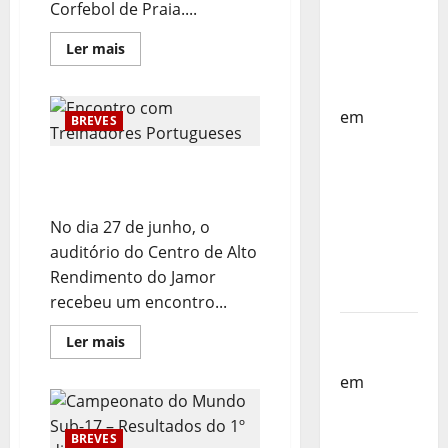
Corfebol de Praia....
Países
Baixos –
Leia
Ler mais
mais
FP
sobre
Carlos
Corfebol
Faria
em
Capitão
BREVES
da
Selecção
Selecção
Nacional
dos
Encontro com Treinadores
de
Corfebol
Países
Portugueses
de
Baixos
Praia
No dia 27 de junho, o
estagia
auditório do Centro de Alto
em
Rendimento do Jamor
Portugal
recebeu um encontro...
Helena
Leia
Ler mais
mais
Santos
sobre
em
Sub-
Encontro
com
19 a
Treinadores
Portugueses
Caminho
BREVES