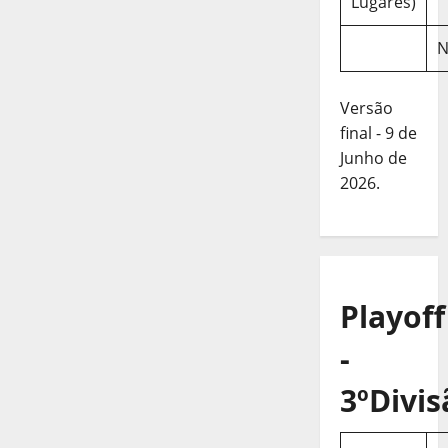
Lugares)
N
Versão
final - 9 de
Junho de
2026.
Playoff
-
3ºDivis