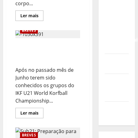
Calendário
corpo...
de Jogos
Leia
Ler mais
para o
mais
sobre
IKF U21
Sub21:
BREVES
World
Partida
para
Championshi
a
Malásia
Calendário de Jogos para
2026
o IKF U21 World
Vídeo do
Championship 2026
evento
Após no passado mês de
Junho terem sido
Nova
conhecidos os grupos do
Sede da
IKF U21 World Korfball
FPC
Championship...
Pós-
Leia
Ler mais
evento
mais
sobre
Calendário
de
Jogos
BREVES