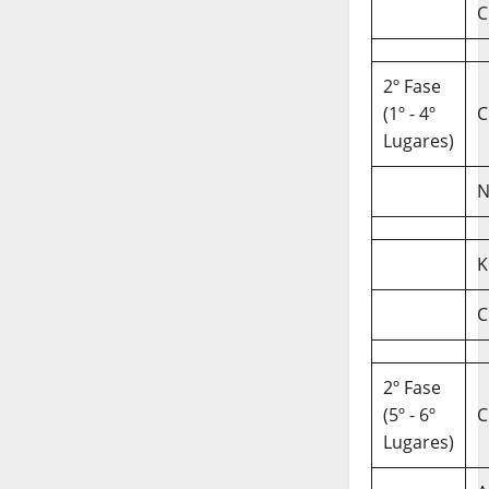
C
2º Fase
(1º - 4º
C
Lugares)
N
K
C
2º Fase
(5º - 6º
C
Lugares)