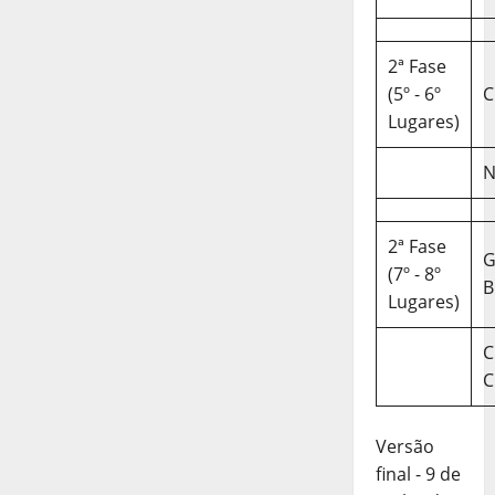
2ª Fase
(5º - 6º
C
Lugares)
N
2ª Fase
(7º - 8º
B
Lugares)
C
C
Versão
final - 9 de