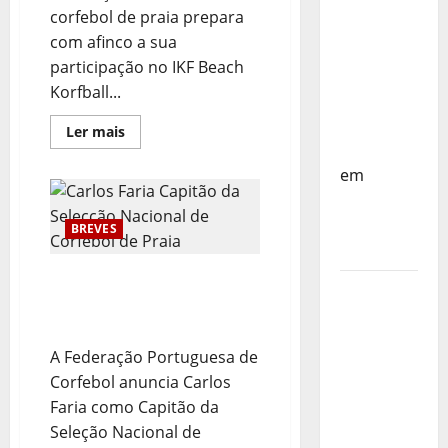
do
corfebol de praia prepara
Mundo
com afinco a sua
Sub-17 –
participação no IKF Beach
Resultados
Korfball...
do 1º dia
– FP
Leia
Ler mais
mais
Corfebol
sobre
Portugal
em
Prepara
Eindhoven
Mundial
de
como
Corfebol
BREVES
de
destino
Praia
Carlos Faria Capitão da
Agenda
Selecção Nacional de
Completa
Corfebol de Praia
do
A Federação Portuguesa de
Estagio
Corfebol anuncia Carlos
da
Faria como Capitão da
Selecção
Seleção Nacional de
dos