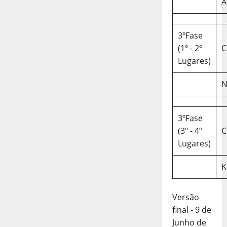
A
3ºFase
(1º - 2º
C
Lugares)
N
3ºFase
(3º - 4º
C
Lugares)
K
Versão
final - 9 de
Junho de