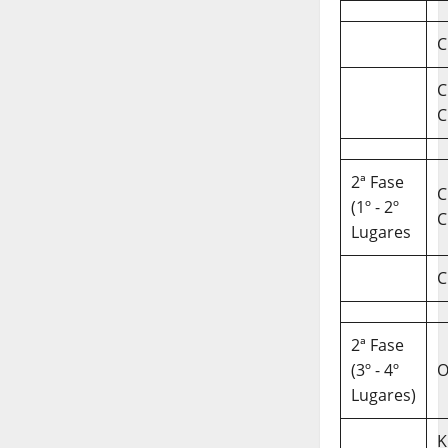
C
C
C
2ª Fase
C
(1º - 2º
C
Lugares
C
2ª Fase
(3º - 4º
O
Lugares)
K