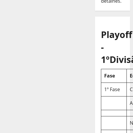
detalhes.
conteúdos
Playoff
-
1ºDivis
Fase
E
1º Fase
C
A
N