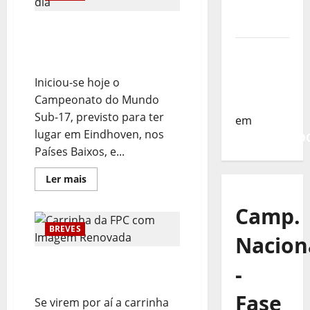
da
Turquia
Campeonato do Mundo
Sub-17 – Resultados do 1º
Sub-19 a
dia
Caminho
Iniciou-se hoje o
da
Campeonato do Mundo
Turquia
Sub-17, previsto para ter
em
lugar em Eindhoven, nos
COMUNICAD
Países Baixos, e...
Leia
Ler mais
mais
sobre
Campeonato
Camp.
do
Mundo
BREVES
Sub-
Nacion
17
–
Carrinha da FPC com
Resultados
-
do
Imagem Renovada
1º
dia
Fase
Se virem por aí a carrinha