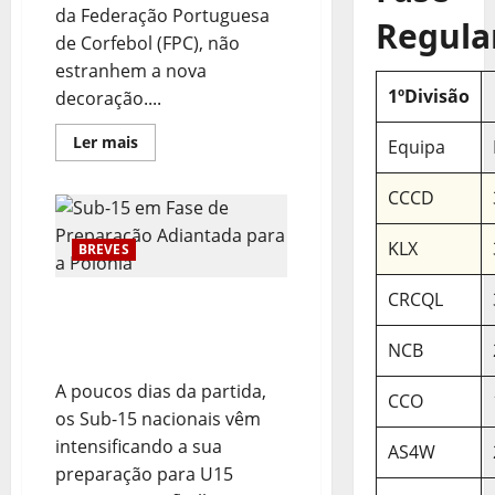
da Federação Portuguesa
Regula
de Corfebol (FPC), não
estranhem a nova
1ºDivisão
decoração....
Leia
Ler mais
Equipa
mais
sobre
Carrinha
CCCD
da
FPC
com
KLX
Imagem
BREVES
Renovada
CRCQL
Sub-15 em Fase de
Preparação Adiantada
NCB
para a Polónia
A poucos dias da partida,
CCO
os Sub-15 nacionais vêm
intensificando a sua
AS4W
preparação para U15