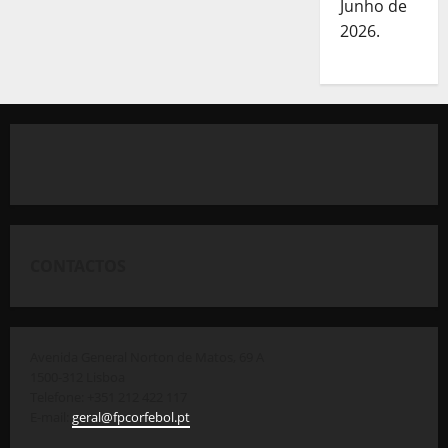
Junho de
2026.
CONTACTOS
Avenida General Norton de Matos, 69 A
1500-312 Lisboa
Telefone: +351 212 422 117
E-mail:
geral@fpcorfebol.pt