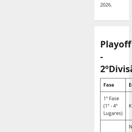
2026.
Playoff
-
2ºDivis
Fase
E
1º Fase
(1º - 4º
K
Lugares)
N