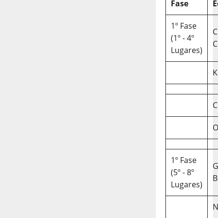
Fase
E
1º Fase
C
(1º - 4º
C
Lugares)
K
C
O
1º Fase
(5º - 8º
B
Lugares)
N