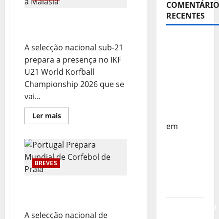
para
COMENTÁRIO
o
IKF
RECENTES
Sub21: Preparação para a
U21
World
Malásia
Championship
Sub-15 –
2026
A selecção nacional sub-21
Equipa
prepara a presença no IKF
Nacional
U21 World Korfball
Regressa
Championship 2026 que se
a Casa –
vai...
FP
Corfebol
Leia
Ler mais
mais
em
sobre
Sub21:
Europeu
Preparação
para
Sub-15 –
a
Resultados
Malásia
BREVES
Corfebol
8 (K8)
Portugal Prepara Mundial
de Corfebol de Praia
Campeonato
A selecção nacional de