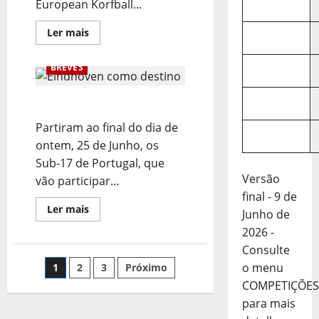
European Korfball...
Leia
Ler mais
mais
sobre
Sub-
BREVES
15
em
Fase
de
Eindhoven como destino
Preparação
Adiantada
Partiram ao final do dia de
para
a
ontem, 25 de Junho, os
Polónia
Sub-17 de Portugal, que
Versão
vão participar...
final - 9 de
Leia
Ler mais
Junho de
mais
sobre
2026 -
Eindhoven
como
Consulte
destino
Paginação
o menu
1
2
3
Próximo
COMPETIÇÕES
dos
para mais