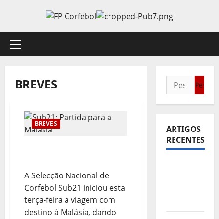
Avançar
para
o
conteúdo
Menu
principal
BREVES
Pesquisar
por:
BREVES
ARTIGOS
RECENTES
Sub21: Partida para a
Malásia
Sub21:
A Selecção Nacional de
Partida
Corfebol Sub21 iniciou esta
para a
terça-feira a viagem com
Malásia
destino à Malásia, dando