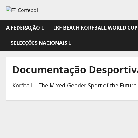
Avançar
para
o
conteúdo
A FEDERAÇÃO
IKF BEACH KORFBALL WORLD CUP
SELECÇÕES NACIONAIS
Documentação Desportiv
Korfball – The Mixed-Gender Sport of the Future