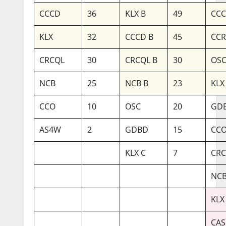
CCCD
36
KLX B
49
CCC
KLX
32
CCCD B
45
CC
CRCQL
30
CRCQL B
30
OSC
NCB
25
NCB B
23
KLX
CCO
10
OSC
20
GDB
AS4W
2
GDBD
15
CCO
KLX C
7
CRC
NCB
KLX
CAS