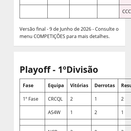
CCC
Versão final - 9 de Junho de 2026 - Consulte o
menu COMPETIÇÕES para mais detalhes.
Playoff - 1ºDivisão
Fase
Equipa
Vitórias
Derrotas
Res
1º Fase
CRCQL
2
1
2
AS4W
1
2
1