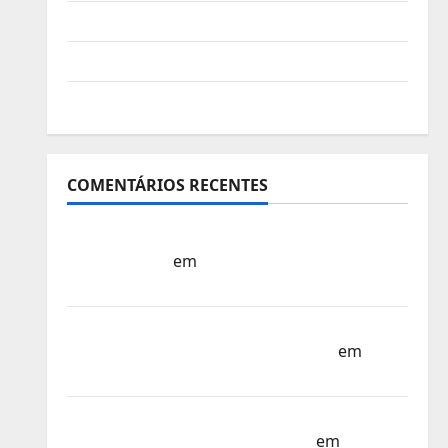
Vídeo do evento
Nova Sede da FPC
Pós-evento
COMENTÁRIOS RECENTES
Sub-15 – Equipa Nacional Regressa a Casa
– FP Corfebol
em
Europeu Sub-15 –
Resultados Corfebol 8 (K8)
Campeonato do Mundo Sub-17 –
Resultados do 1º dia – FP Corfebol
em
Eindhoven como destino
Agenda Completa do Estagio da Selecção
dos Países Baixos – FP Corfebol
em