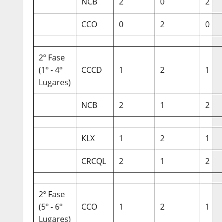
NCB
2
0
2
CCO
0
2
0
2º Fase
(1º - 4º
CCCD
1
2
1
Lugares)
NCB
2
1
2
KLX
1
2
1
CRCQL
2
1
2
2º Fase
(5º - 6º
CCO
1
2
1
Lugares)