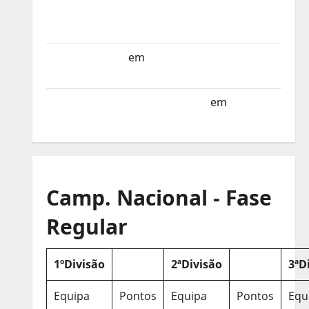
Selecção dos Países Baixos estagia em
Portugal
Helena Santos
em
Sub-19 a Caminho da
Turquia
Sub-19 a Caminho da Turquia
em
COMUNICADO
Camp. Nacional - Fase
Regular
1ºDivisão
2ªDivisão
3ªD
Equipa
Pontos
Equipa
Pontos
Equ