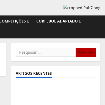
COMPETIÇÕES
CORFEBOL ADAPTADO
Pesquisar
por:
ARTIGOS RECENTES
Sub21: Partida para a Malásia
Calendário de Jogos para o IKF U21 World
Championship 2026