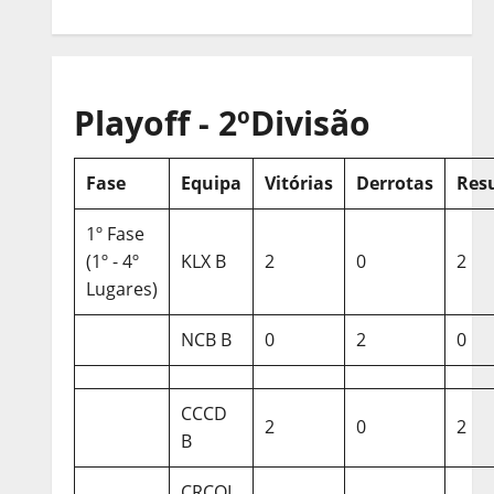
Playoff - 2ºDivisão
Fase
Equipa
Vitórias
Derrotas
Res
1º Fase
(1º - 4º
KLX B
2
0
2
Lugares)
NCB B
0
2
0
CCCD
2
0
2
B
CRCQL