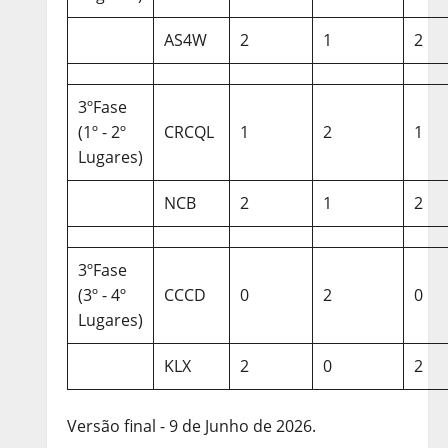
AS4W
2
1
2
3ºFase
(1º - 2º
CRCQL
1
2
1
Lugares)
NCB
2
1
2
3ºFase
(3º - 4º
CCCD
0
2
0
Lugares)
KLX
2
0
2
Versão final - 9 de Junho de 2026.