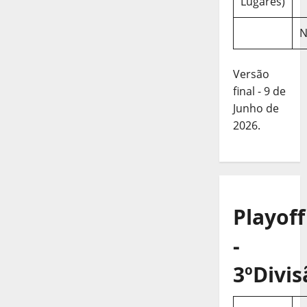
Lugares)
N
Versão
final - 9 de
Junho de
2026.
Playoff
-
3ºDivis