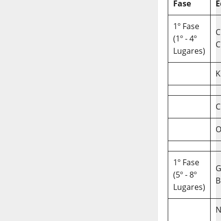
Fase
E
1º Fase
C
(1º - 4º
C
Lugares)
K
C
O
1º Fase
(5º - 8º
B
Lugares)
N