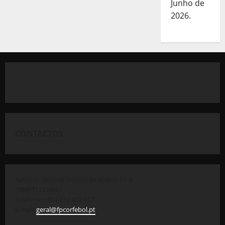
Junho de
2026.
CONTACTOS
Avenida General Norton de Matos, 69 A
1500-312 Lisboa
Telefone: +351 212 422 117
E-mail:
geral@fpcorfebol.pt