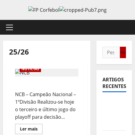
Avançar
para
o
conteúdo
Menu
principal
25/26
Pesquisar
por:
NOTÍCIAS
ARTIGOS
Parabéns NCB… e CCCD!
RECENTES
NCB – Campeão Nacional –
Sub21:
1ºDivisão Realizou-se hoje
Partida
o terceiro e último jogo do
para a
playoff para decisão...
Malásia
Leia
Ler mais
mais