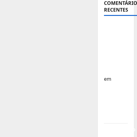
COMENTÁRIO
RECENTES
Sub-15 –
Equipa
Nacional
Regressa
a Casa –
FP
Corfebol
em
Europeu
Sub-15 –
Resultados
Corfebol
8 (K8)
Campeonato