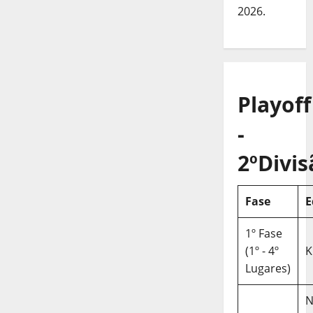
2026.
Playoff
-
2ºDivis
Fase
E
1º Fase
(1º - 4º
K
Lugares)
N