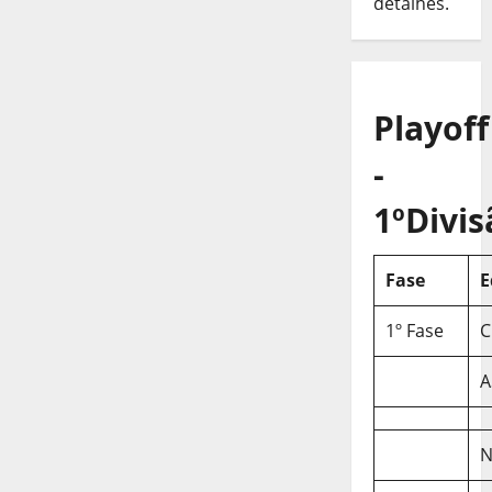
detalhes.
Playoff
-
1ºDivis
Fase
E
1º Fase
C
A
N