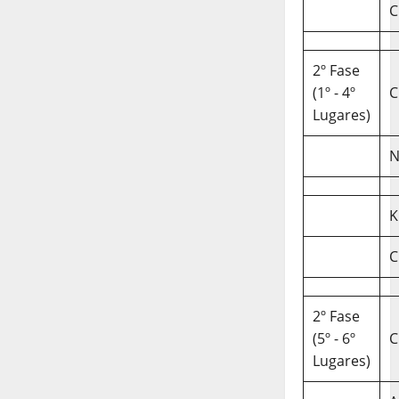
C
2º Fase
(1º - 4º
C
Lugares)
N
K
C
2º Fase
(5º - 6º
C
Lugares)