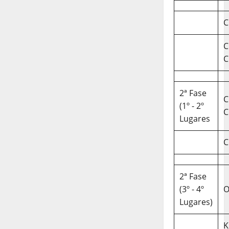
C
C
C
2ª Fase
C
(1º - 2º
C
Lugares
C
2ª Fase
(3º - 4º
O
Lugares)
K