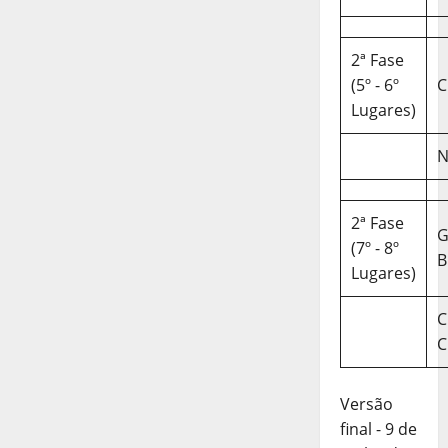
2ª Fase
(5º - 6º
C
Lugares)
N
2ª Fase
(7º - 8º
B
Lugares)
C
C
Versão
final - 9 de