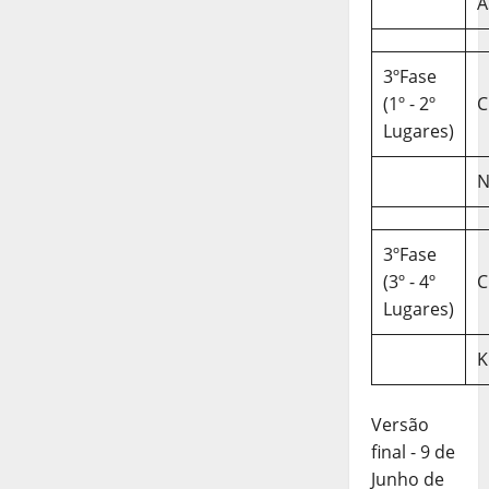
A
3ºFase
(1º - 2º
C
Lugares)
N
3ºFase
(3º - 4º
C
Lugares)
K
Versão
final - 9 de
Junho de