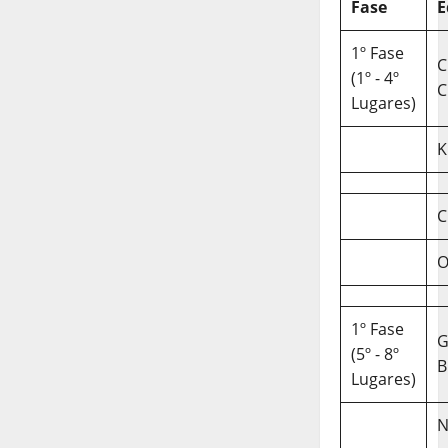
Fase
E
1º Fase
C
(1º - 4º
C
Lugares)
K
C
O
1º Fase
(5º - 8º
B
Lugares)
N