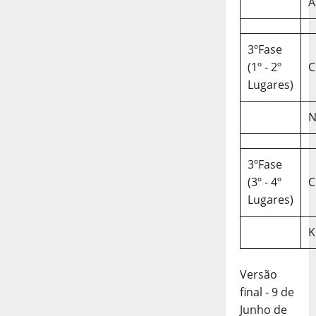
A
3ºFase
(1º - 2º
C
Lugares)
N
3ºFase
(3º - 4º
C
Lugares)
K
Versão
final - 9 de
Junho de