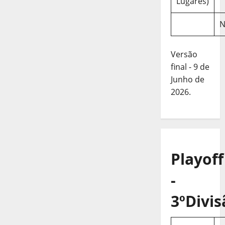
Lugares)
N
Versão
final - 9 de
Junho de
2026.
Playoff
-
3ºDivis