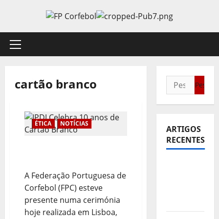
Avançar
para
o
conteúdo
Menu
principal
cartão branco
Pesquisar
por:
ÉTICA
NOTÍCIAS
ARTIGOS
RECENTES
IPDJ Celebra 10 anos de
Cartão Branco
Sub21:
A Federação Portuguesa de
Partida
Corfebol (FPC) esteve
para a
presente numa cerimónia
Malásia
hoje realizada em Lisboa,