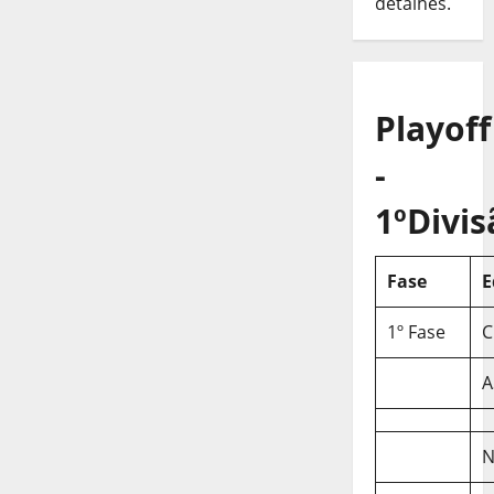
detalhes.
Playoff
-
1ºDivis
Fase
E
1º Fase
C
A
N