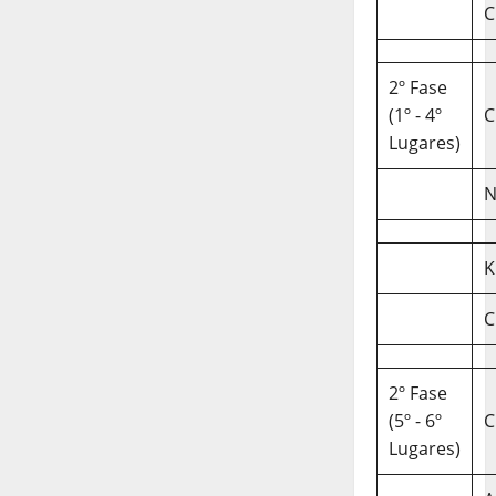
C
2º Fase
(1º - 4º
C
Lugares)
N
K
C
2º Fase
(5º - 6º
C
Lugares)