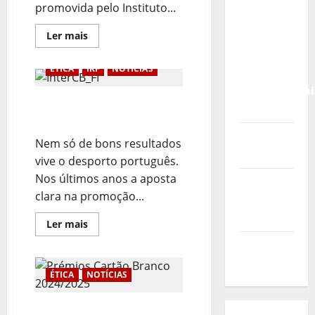
Calendário
promovida pelo Instituto...
de Jogos
Leia
Ler mais
para o
mais
sobre
IKF U21
IPDJ
ÉTICA
IKF
NOTÍCIAS
World
Celebra
10
Championshi
anos
Adopção do Cartão
de
2026
Cartão
Branco pela IKF
Branco
Vídeo do
Nem só de bons resultados
evento
vive o desporto português.
Nos últimos anos a aposta
Nova
clara na promoção...
Sede da
FPC
Leia
Ler mais
mais
sobre
Pós-
Adopção
evento
do
Cartão
ÉTICA
NOTÍCIAS
Branco
pela
IKF
Prémios Cartão Branco