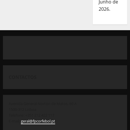
Junho de
2026.
CONTACTOS
Avenida General Norton de Matos, 69 A
1500-312 Lisboa
Telefone: +351 212 422 117
E-mail:
geral@fpcorfebol.pt