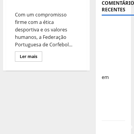
COMENTÁRIO
2024/2025
RECENTES
Com um compromisso
firme com a ética
Sub-15 –
desportiva e os valores
Equipa
humanos, a Federação
Nacional
Portuguesa de Corfebol...
Regressa
a Casa –
Leia
Ler mais
mais
FP
sobre
Prémios
Corfebol
Cartão
em
Branco
2024/2025
Europeu
Sub-15 –
Resultados
Corfebol
8 (K8)
Campeonato