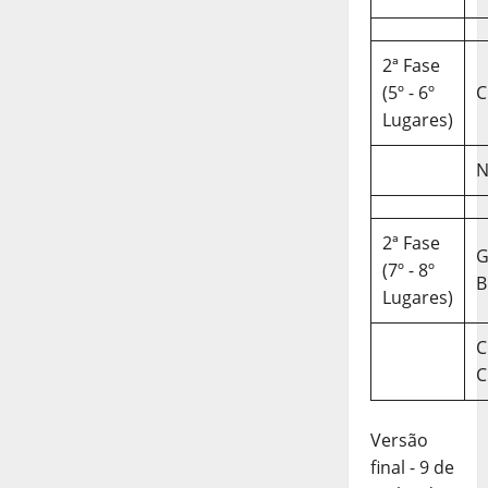
2ª Fase
(5º - 6º
C
Lugares)
N
2ª Fase
(7º - 8º
B
Lugares)
C
C
Versão
final - 9 de