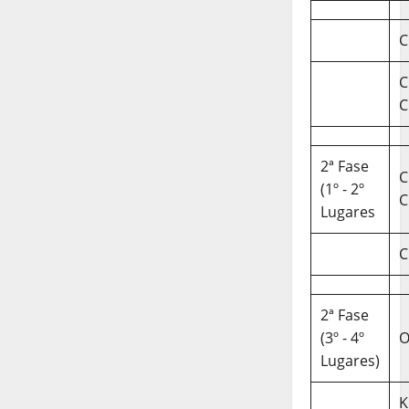
C
C
C
2ª Fase
C
(1º - 2º
C
Lugares
C
2ª Fase
(3º - 4º
O
Lugares)
K