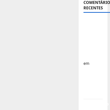
COMENTÁRIO
RECENTES
Sub-15 –
Equipa
Nacional
Regressa
a Casa –
FP
Corfebol
em
Europeu
Sub-15 –
Resultados
Corfebol
8 (K8)
Campeonato