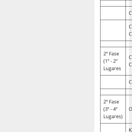
C
C
C
2ª Fase
C
(1º - 2º
C
Lugares
C
2ª Fase
(3º - 4º
O
Lugares)
K