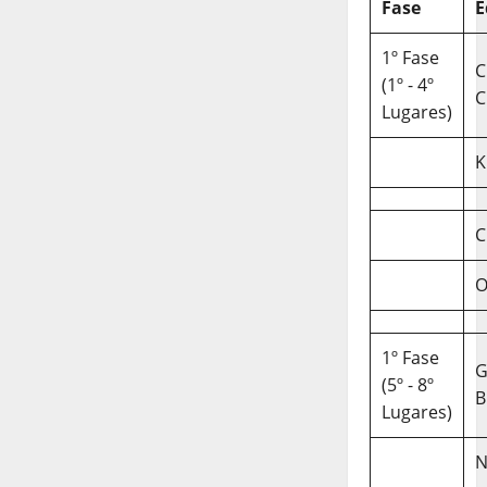
Fase
E
1º Fase
C
(1º - 4º
C
Lugares)
K
C
O
1º Fase
(5º - 8º
B
Lugares)
N