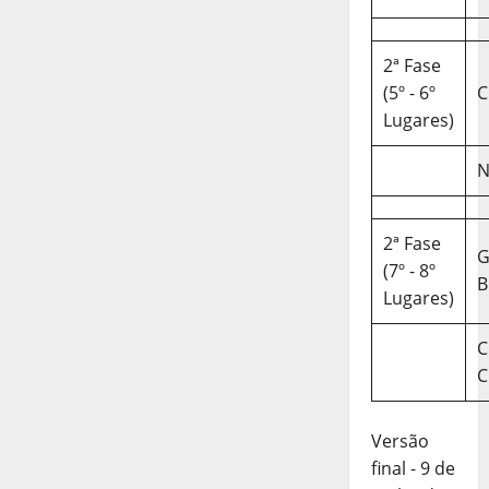
2ª Fase
(5º - 6º
C
Lugares)
N
2ª Fase
(7º - 8º
B
Lugares)
C
C
Versão
final - 9 de