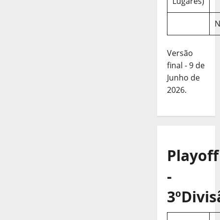
Lugares)
N
Versão
final - 9 de
Junho de
2026.
Playoff
-
3ºDivis