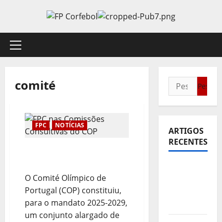
Avançar
para
o
conteúdo
Menu
principal
comité
Pesquisar
por:
FPC
NOTÍCIAS
ARTIGOS
RECENTES
FPC nas Comissões
Consultivas do COP
Sub21:
O Comité Olímpico de
Partida
Portugal (COP) constituiu,
para a
para o mandato 2025-2029,
Malásia
um conjunto alargado de