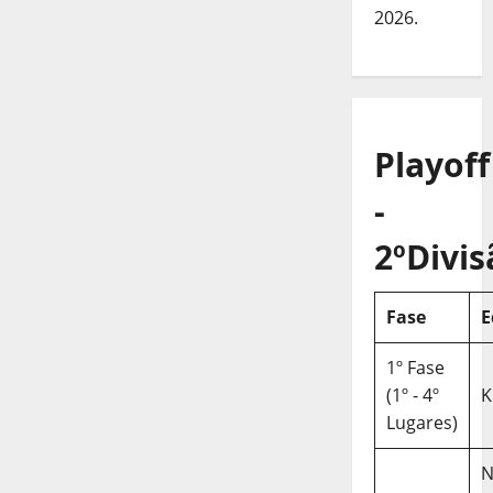
2026.
Playoff
-
2ºDivis
Fase
E
1º Fase
(1º - 4º
K
Lugares)
N