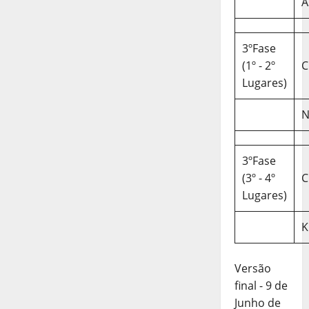
A
3ºFase
(1º - 2º
C
Lugares)
N
3ºFase
(3º - 4º
C
Lugares)
K
Versão
final - 9 de
Junho de