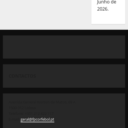
Junho de
2026.
CONTACTOS
Avenida General Norton de Matos, 69 A
1500-312 Lisboa
Telefone: +351 212 422 117
E-mail:
geral@fpcorfebol.pt