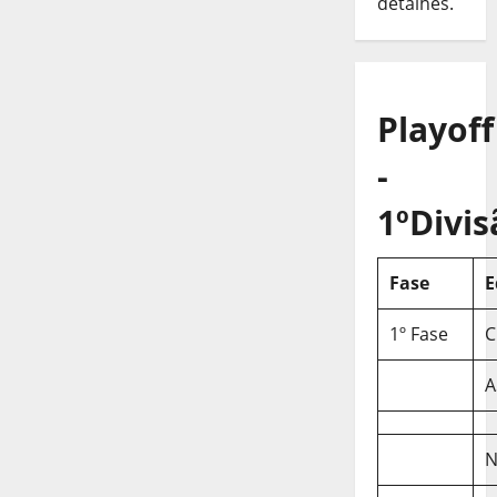
detalhes.
Playoff
-
1ºDivis
Fase
E
1º Fase
C
A
N