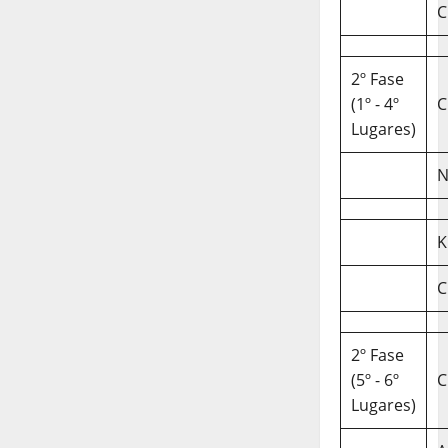
C
2º Fase
(1º - 4º
C
Lugares)
N
K
C
2º Fase
(5º - 6º
C
Lugares)