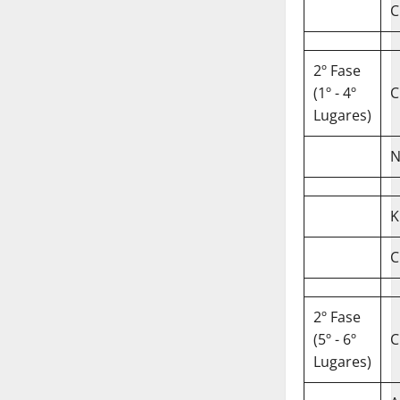
C
2º Fase
(1º - 4º
C
Lugares)
N
K
C
2º Fase
(5º - 6º
C
Lugares)