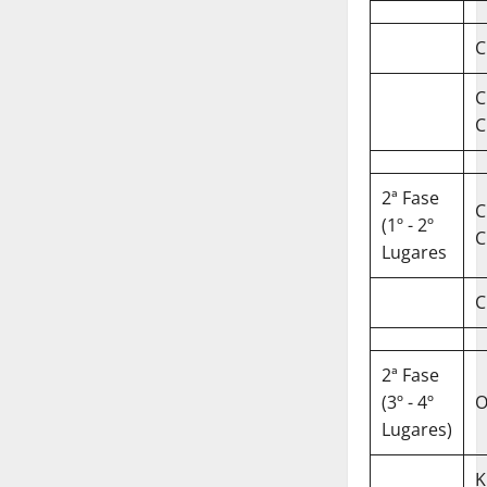
C
C
C
2ª Fase
C
(1º - 2º
C
Lugares
C
2ª Fase
(3º - 4º
O
Lugares)
K