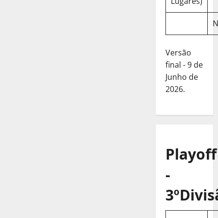
Lugares)
N
Versão
final - 9 de
Junho de
2026.
Playoff
-
3ºDivis