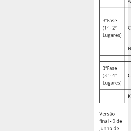
A
3ºFase
(1º - 2º
C
Lugares)
N
3ºFase
(3º - 4º
C
Lugares)
K
Versão
final - 9 de
Junho de