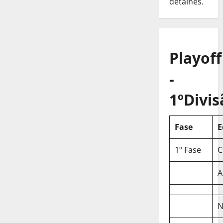
detalhes.
Playoff
-
1ºDivis
Fase
E
1º Fase
C
A
N