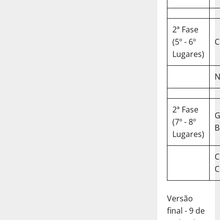
2ª Fase
(5º - 6º
C
Lugares)
N
2ª Fase
(7º - 8º
B
Lugares)
C
C
Versão
final - 9 de