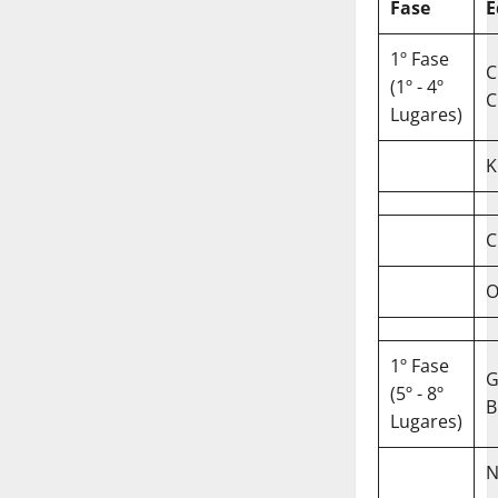
Fase
E
1º Fase
C
(1º - 4º
C
Lugares)
K
C
O
1º Fase
(5º - 8º
B
Lugares)
N