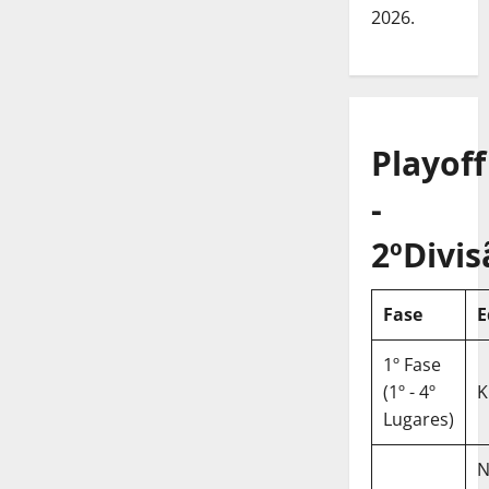
2026.
Playoff
-
2ºDivis
Fase
E
1º Fase
(1º - 4º
K
Lugares)
N