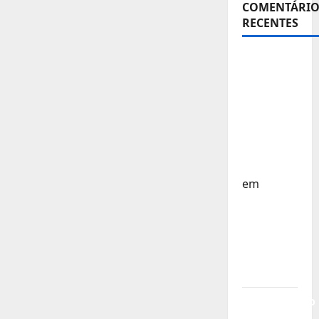
COMENTÁRIO
RECENTES
Sub-15 –
Equipa
Nacional
Regressa
a Casa –
FP
Corfebol
em
Europeu
Sub-15 –
Resultados
Corfebol
8 (K8)
Campeonato