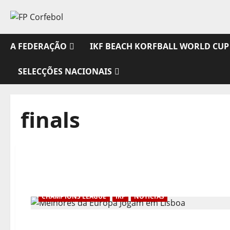
Avançar
para
o
conteúdo
A FEDERAÇÃO
IKF BEACH KORFBALL WORLD CUP
SELECÇÕES NACIONAIS
finals
CHAMPIONS LEAGUE
IKF
NOTÍCIAS