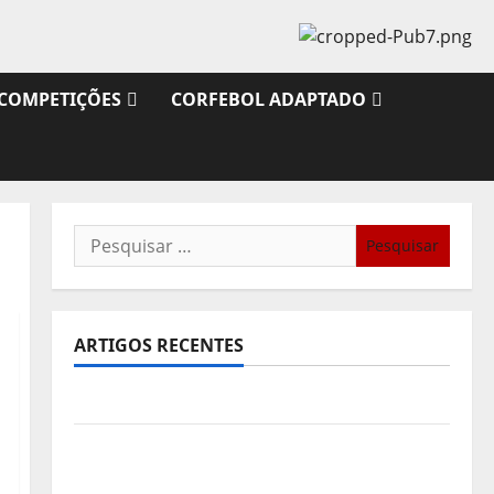
COMPETIÇÕES
CORFEBOL ADAPTADO
Pesquisar
por:
ARTIGOS RECENTES
Sub21: Partida para a Malásia
Calendário de Jogos para o IKF U21 World
Championship 2026