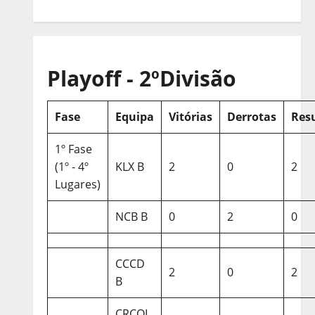
Playoff - 2ºDivisão
Fase
Equipa
Vitórias
Derrotas
Res
1º Fase
(1º - 4º
KLX B
2
0
2
Lugares)
NCB B
0
2
0
CCCD
2
0
2
B
CRCQL