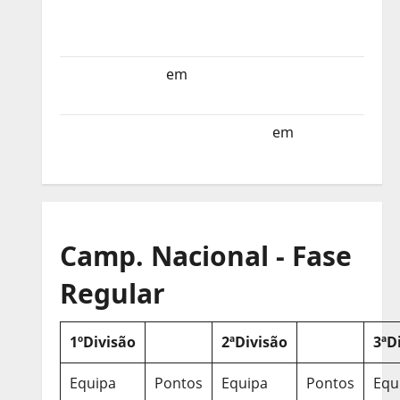
Selecção dos Países Baixos estagia em
Portugal
Helena Santos
em
Sub-19 a Caminho da
Turquia
Sub-19 a Caminho da Turquia
em
COMUNICADO
Camp. Nacional - Fase
Regular
1ºDivisão
2ªDivisão
3ªD
Equipa
Pontos
Equipa
Pontos
Equ