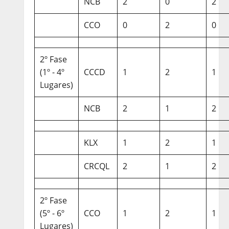
NCB
2
0
2
CCO
0
2
0
2º Fase
(1º - 4º
CCCD
1
2
1
Lugares)
NCB
2
1
2
KLX
1
2
1
CRCQL
2
1
2
2º Fase
(5º - 6º
CCO
1
2
1
Lugares)