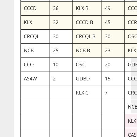
CCCD
36
KLX B
49
CCC
KLX
32
CCCD B
45
CC
CRCQL
30
CRCQL B
30
OSC
NCB
25
NCB B
23
KLX
CCO
10
OSC
20
GDB
AS4W
2
GDBD
15
CCO
KLX C
7
CRC
NCB
KLX
CAS