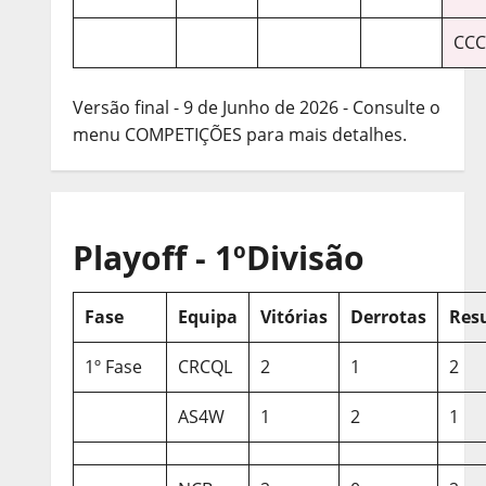
CCC
Versão final - 9 de Junho de 2026 - Consulte o
menu COMPETIÇÕES para mais detalhes.
Playoff - 1ºDivisão
Fase
Equipa
Vitórias
Derrotas
Res
1º Fase
CRCQL
2
1
2
AS4W
1
2
1