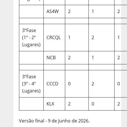
AS4W
2
1
2
3ºFase
(1º - 2º
CRCQL
1
2
1
Lugares)
NCB
2
1
2
3ºFase
(3º - 4º
CCCD
0
2
0
Lugares)
KLX
2
0
2
Versão final - 9 de Junho de 2026.