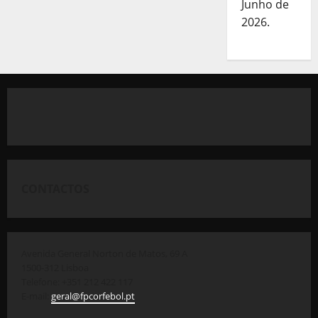
Junho de
2026.
CONTACTOS
Avenida General Norton de Matos, 69 A
1500-312 Lisboa
Telefone: +351 212 422 117
E-mail:
geral@fpcorfebol.pt