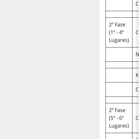
C
2º Fase
(1º - 4º
C
Lugares)
N
K
C
2º Fase
(5º - 6º
C
Lugares)