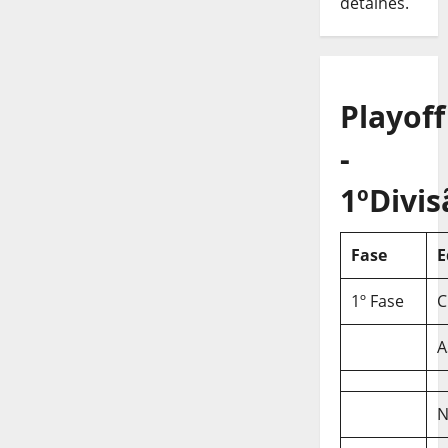
detalhes.
Playoff
-
1ºDivis
Fase
E
1º Fase
C
A
N