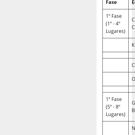
Fase
E
1º Fase
C
(1º - 4º
C
Lugares)
K
C
O
1º Fase
(5º - 8º
B
Lugares)
N