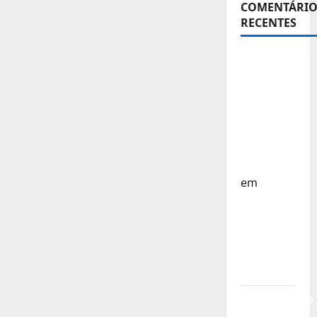
COMENTÁRIO
RECENTES
Sub-15 –
Equipa
Nacional
Regressa
a Casa –
FP
Corfebol
em
Europeu
Sub-15 –
Resultados
Corfebol
8 (K8)
Campeonato