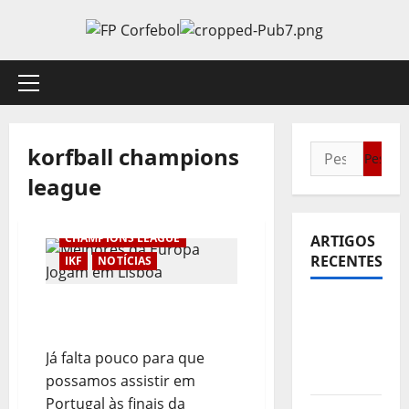
Avançar
para
o
conteúdo
Menu
principal
korfball champions
Pesquisar
por:
league
CHAMPIONS LEAGUE
ARTIGOS
RECENTES
IKF
NOTÍCIAS
Melhores da Europa
Sub21:
Jogam em Lisboa
Partida
para a
Já falta pouco para que
Malásia
possamos assistir em
Portugal às finais da