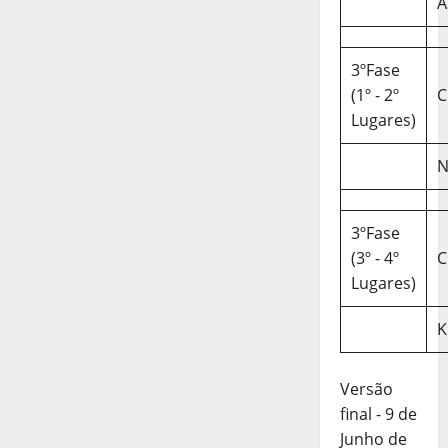
A
3ºFase
(1º - 2º
C
Lugares)
N
3ºFase
(3º - 4º
C
Lugares)
K
Versão
final - 9 de
Junho de