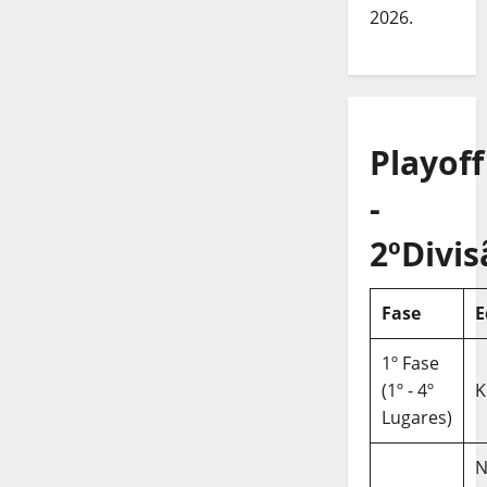
2026.
Playoff
-
2ºDivis
Fase
E
1º Fase
(1º - 4º
K
Lugares)
N