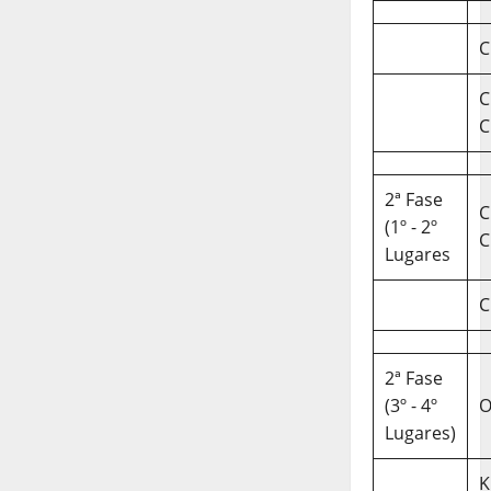
C
C
C
2ª Fase
C
(1º - 2º
C
Lugares
C
2ª Fase
(3º - 4º
O
Lugares)
K