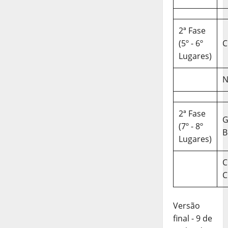
2ª Fase
(5º - 6º
C
Lugares)
N
2ª Fase
(7º - 8º
B
Lugares)
C
C
Versão
final - 9 de