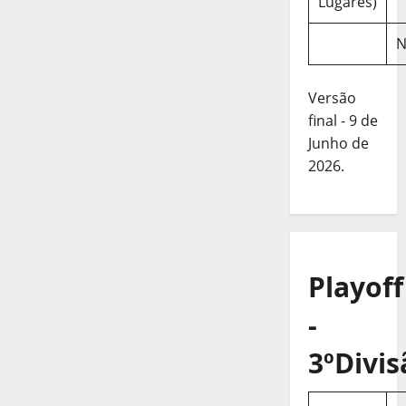
Lugares)
N
Versão
final - 9 de
Junho de
2026.
Playoff
-
3ºDivis