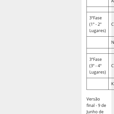
A
3ºFase
(1º - 2º
C
Lugares)
N
3ºFase
(3º - 4º
C
Lugares)
K
Versão
final - 9 de
Junho de