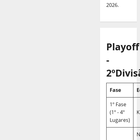
2026.
Playoff
-
2ºDivis
Fase
E
1º Fase
(1º - 4º
K
Lugares)
N