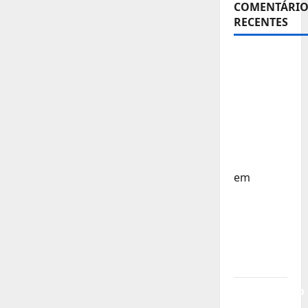
COMENTÁRIO
RECENTES
Sub-15 –
Equipa
Nacional
Regressa
a Casa –
FP
Corfebol
em
Europeu
Sub-15 –
Resultados
Corfebol
8 (K8)
Campeonato