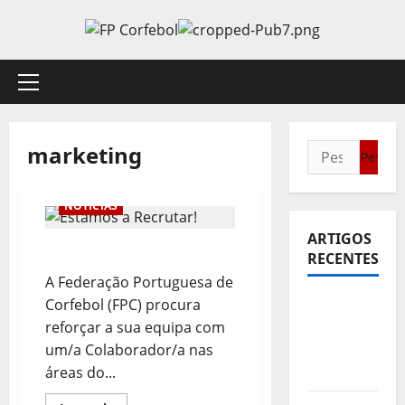
Avançar
para
o
conteúdo
Menu
principal
marketing
Pesquisar
por:
NOTÍCIAS
ARTIGOS
Estamos a Recrutar!
RECENTES
A Federação Portuguesa de
Corfebol (FPC) procura
Sub21:
reforçar a sua equipa com
Partida
um/a Colaborador/a nas
para a
áreas do...
Malásia