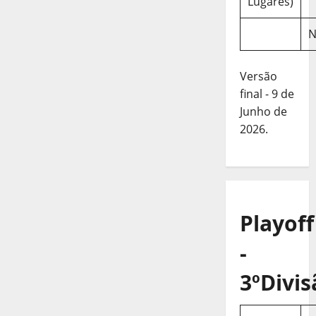
Lugares)
N
Versão
final - 9 de
Junho de
2026.
Playoff
-
3ºDivis