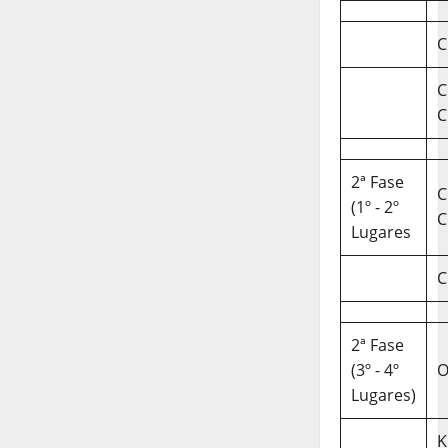
C
C
C
2ª Fase
C
(1º - 2º
C
Lugares
C
2ª Fase
(3º - 4º
O
Lugares)
K