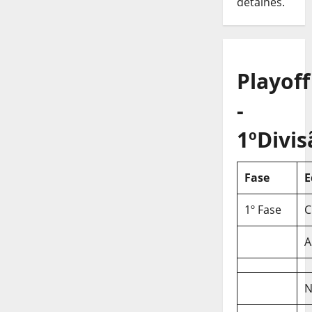
detalhes.
Playoff
-
1ºDivis
Fase
E
1º Fase
C
A
N