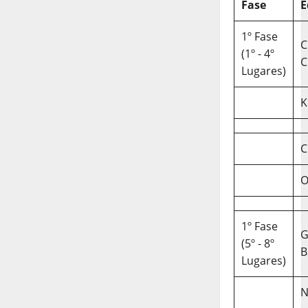
Fase
E
1º Fase
C
(1º - 4º
C
Lugares)
K
C
O
1º Fase
(5º - 8º
B
Lugares)
N