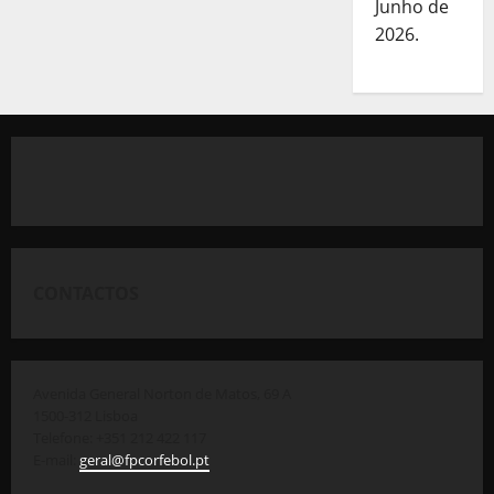
Junho de
2026.
CONTACTOS
Avenida General Norton de Matos, 69 A
1500-312 Lisboa
Telefone: +351 212 422 117
E-mail:
geral@fpcorfebol.pt