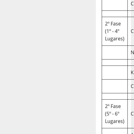
C
2º Fase
(1º - 4º
C
Lugares)
N
K
C
2º Fase
(5º - 6º
C
Lugares)