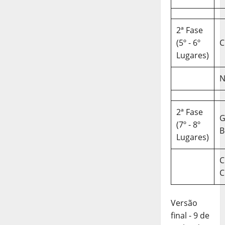
2ª Fase
(5º - 6º
C
Lugares)
N
2ª Fase
(7º - 8º
B
Lugares)
C
C
Versão
final - 9 de