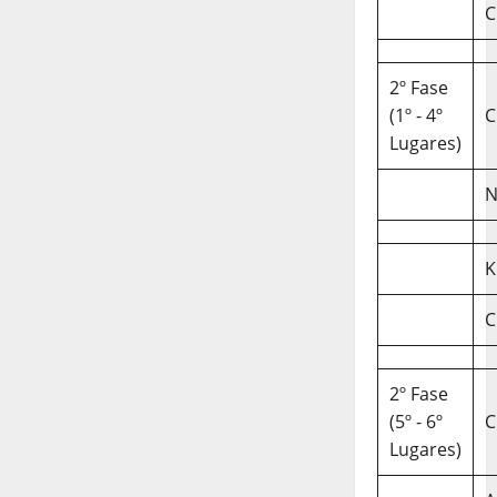
C
2º Fase
(1º - 4º
C
Lugares)
N
K
C
2º Fase
(5º - 6º
C
Lugares)