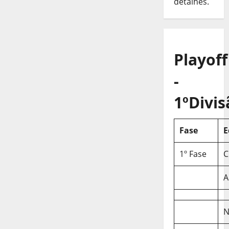
detalhes.
Playoff
-
1ºDivis
Fase
E
1º Fase
C
A
N