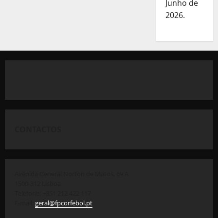
Junho de
2026.
CONTACTOS
Avenida General Norton de Matos, 69 A
1500-312 Lisboa
Telefone: +351 212 422 117
E-mail:
geral@fpcorfebol.pt