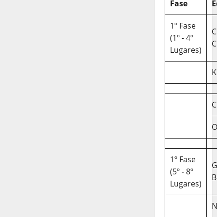
Fase
E
1º Fase
C
(1º - 4º
C
Lugares)
K
C
O
1º Fase
(5º - 8º
B
Lugares)
N