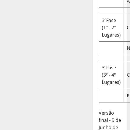
A
3ºFase
(1º - 2º
C
Lugares)
N
3ºFase
(3º - 4º
C
Lugares)
K
Versão
final - 9 de
Junho de