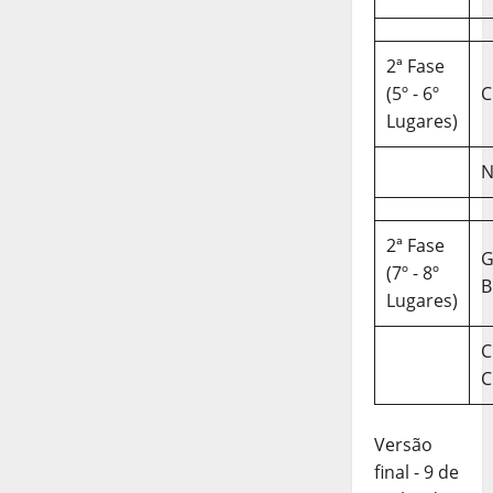
2ª Fase
(5º - 6º
C
Lugares)
N
2ª Fase
(7º - 8º
B
Lugares)
C
C
Versão
final - 9 de