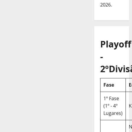
2026.
Playoff
-
2ºDivis
Fase
E
1º Fase
(1º - 4º
K
Lugares)
N