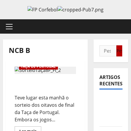
Avançar
para
o
conteúdo
Menu
principal
NCB B
Pesquisar
por:
NOTÍCIAS
TAÇA DE PORTUGAL
ARTIGOS
Sorteio dos Oitavos de
RECENTES
Final da Taça de Portugal
Teve lugar esta manhã o
Sub21:
sorteio dos oitavos de final
Partida
da Taça de Portugal.
para a
Embora os jogos...
Malásia
Leia