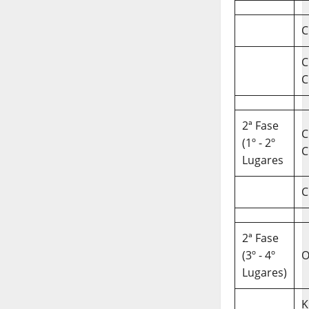
C
C
C
2ª Fase
C
(1º - 2º
C
Lugares
C
2ª Fase
(3º - 4º
O
Lugares)
K