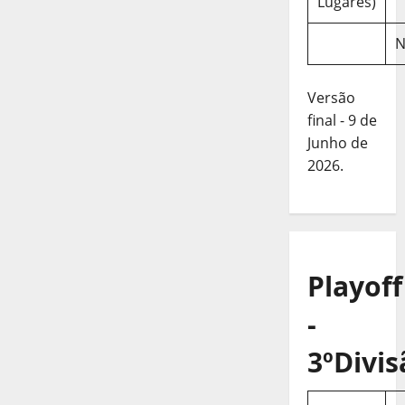
Lugares)
N
Versão
final - 9 de
Junho de
2026.
Playoff
-
3ºDivis