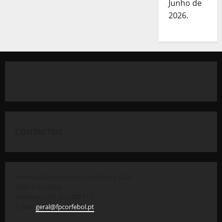
Junho de
2026.
CONTACTOS
Avenida General Norton de Matos, 69 A
1500-312 Lisboa
Telefone: +351 212 422 117
E-mail:
geral@fpcorfebol.pt