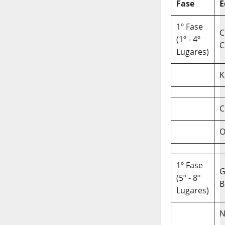
Fase
E
1º Fase
C
(1º - 4º
C
Lugares)
K
C
O
1º Fase
(5º - 8º
B
Lugares)
N