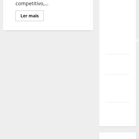
Calendário
competitivo,...
de Jogos
Leia
Ler mais
para o
mais
sobre
IKF U21
Moscavide
World
Recebeu
Corfebol
Championshi
Adaptado
2026
Vídeo do
evento
Nova
Sede da
FPC
Pós-
evento