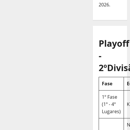
2026.
Playoff
-
2ºDivis
Fase
E
1º Fase
(1º - 4º
K
Lugares)
N