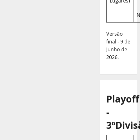
Lugares)
N
Versão
final - 9 de
Junho de
2026.
Playoff
-
3ºDivis