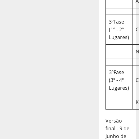
A
3ºFase
(1º - 2º
C
Lugares)
N
3ºFase
(3º - 4º
C
Lugares)
K
Versão
final - 9 de
Junho de