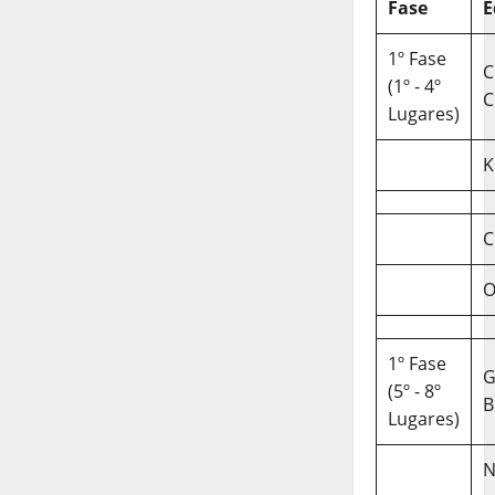
Fase
E
1º Fase
C
(1º - 4º
C
Lugares)
K
C
O
1º Fase
(5º - 8º
B
Lugares)
N