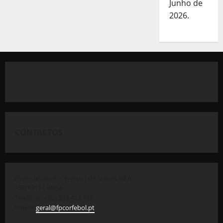
Junho de
2026.
CONTACTOS
Avenida General Norton de Matos, 69 A
1500-312 Lisboa
Telefone: +351 212 422 117
E-mail:
geral@fpcorfebol.pt