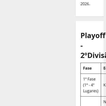
2026.
Playoff
-
2ºDivis
Fase
E
1º Fase
(1º - 4º
K
Lugares)
N