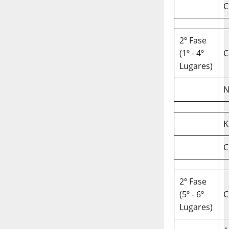
C
2º Fase
(1º - 4º
C
Lugares)
N
K
C
2º Fase
(5º - 6º
C
Lugares)