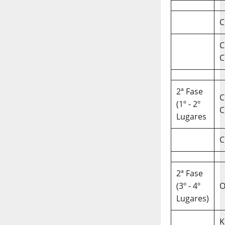
C
C
C
2ª Fase
C
(1º - 2º
C
Lugares
C
2ª Fase
(3º - 4º
O
Lugares)
K