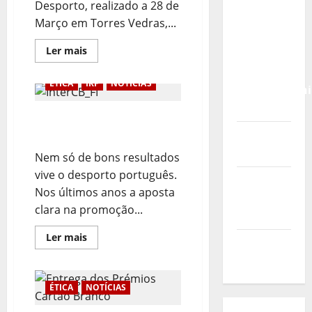
Calendário
Desporto, realizado a 28 de
de Jogos
Março em Torres Vedras,...
para o
Leia
Ler mais
IKF U21
mais
sobre
World
Embaixadores
ÉTICA
IKF
NOTÍCIAS
da
Championshi
Ética
2026
no
Adopção do Cartão
Desporto
Reunidos
Branco pela IKF
Vídeo do
em
Torres
evento
Nem só de bons resultados
Vedras
vive o desporto português.
Nova
Nos últimos anos a aposta
Sede da
clara na promoção...
FPC
Leia
Ler mais
Pós-
mais
sobre
evento
Adopção
do
Cartão
ÉTICA
NOTÍCIAS
Branco
pela