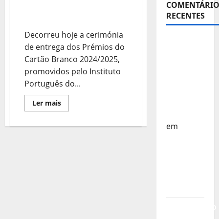
IKF
COMENTÁRIO
Entrega dos Prémios
RECENTES
Cartão Branco
Decorreu hoje a cerimónia
Sub-15 –
de entrega dos Prémios do
Equipa
Cartão Branco 2024/2025,
Nacional
promovidos pelo Instituto
Regressa
Português do...
a Casa –
FP
Leia
Ler mais
mais
Corfebol
sobre
Entrega
em
dos
Prémios
Europeu
Cartão
Sub-15 –
Branco
Resultados
Corfebol
8 (K8)
Campeonato