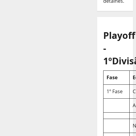
detalhes.
Playoff
-
1ºDivis
Fase
E
1º Fase
C
A
N