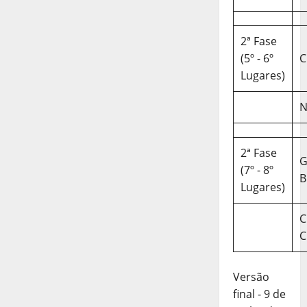
2ª Fase
(5º - 6º
C
Lugares)
N
2ª Fase
(7º - 8º
B
Lugares)
C
C
Versão
final - 9 de