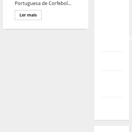
Calendário
Portuguesa de Corfebol...
de Jogos
Leia
Ler mais
para o
mais
sobre
IKF U21
Prémios
World
Cartão
Branco
Championshi
2024/2025
2026
Vídeo do
evento
Nova
Sede da
FPC
Pós-
evento