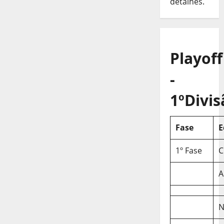
detalhes.
Playoff
-
1ºDivis
Fase
E
1º Fase
C
A
N