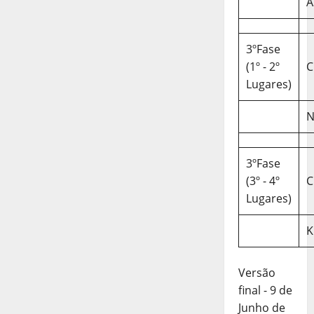
A
3ºFase
(1º - 2º
C
Lugares)
N
3ºFase
(3º - 4º
C
Lugares)
K
Versão
final - 9 de
Junho de