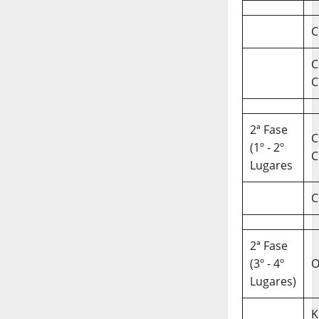
C
C
C
2ª Fase
C
(1º - 2º
C
Lugares
C
2ª Fase
(3º - 4º
O
Lugares)
K