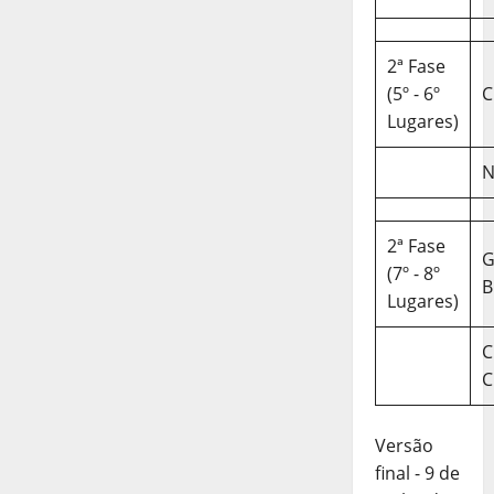
2ª Fase
(5º - 6º
C
Lugares)
N
2ª Fase
(7º - 8º
B
Lugares)
C
C
Versão
final - 9 de