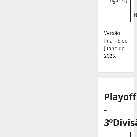
Lugares)
N
Versão
final - 9 de
Junho de
2026.
Playoff
-
3ºDivis