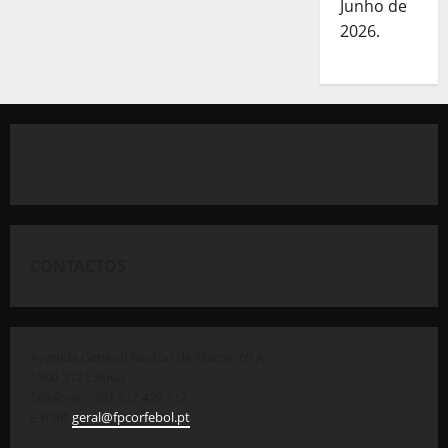
Junho de
2026.
CONTACTOS
Avenida General Norton de Matos, 69 A
1500-312 Lisboa
Telefone: +351 212 422 117
E-mail:
geral@fpcorfebol.pt