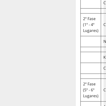
C
2º Fase
(1º - 4º
C
Lugares)
N
K
C
2º Fase
(5º - 6º
C
Lugares)