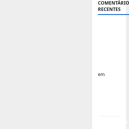
COMENTÁRIO
RECENTES
Sub-15 –
Equipa
Nacional
Regressa
a Casa –
FP
Corfebol
em
Europeu
Sub-15 –
Resultados
Corfebol
8 (K8)
Campeonato