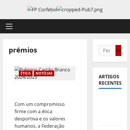
Avançar
para
o
conteúdo
Menu
principal
prémios
Pesquisar
por:
ÉTICA
NOTÍCIAS
ARTIGOS
RECENTES
Prémios Cartão Branco
2024/2025
Sub21:
Com um compromisso
Partida
firme com a ética
para a
desportiva e os valores
Malásia
humanos, a Federação