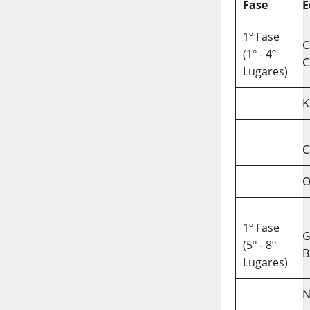
Fase
E
1º Fase
C
(1º - 4º
C
Lugares)
K
C
O
1º Fase
(5º - 8º
B
Lugares)
N