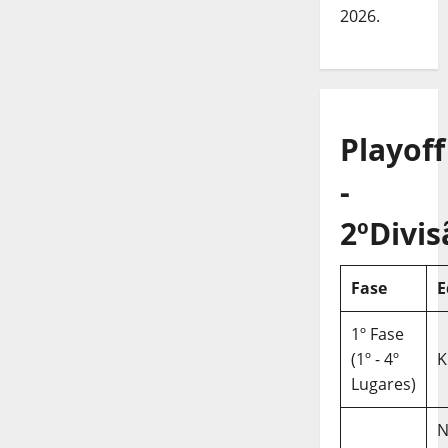
2026.
Playoff
-
2ºDivis
Fase
E
1º Fase
(1º - 4º
K
Lugares)
N