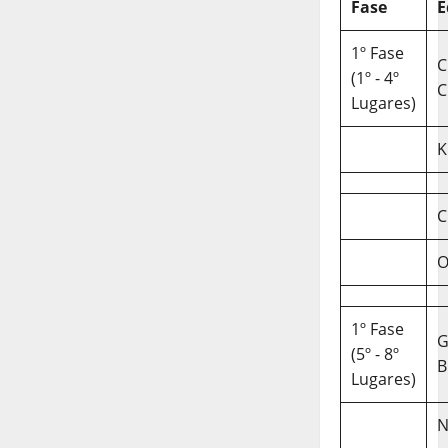
Fase
E
1º Fase
C
(1º - 4º
C
Lugares)
K
C
O
1º Fase
(5º - 8º
B
Lugares)
N