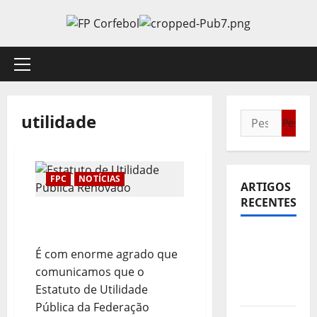
Avançar
para
o
conteúdo
Menu
principal
utilidade
Pesquisar
por:
FPC
NOTÍCIAS
ARTIGOS
RECENTES
Estatuto de Utilidade
Pública Renovado
Sub21:
É com enorme agrado que
Partida
comunicamos que o
para a
Estatuto de Utilidade
Malásia
Pública da Federação