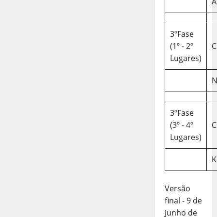
A
3ºFase
(1º - 2º
C
Lugares)
N
3ºFase
(3º - 4º
C
Lugares)
K
Versão
final - 9 de
Junho de