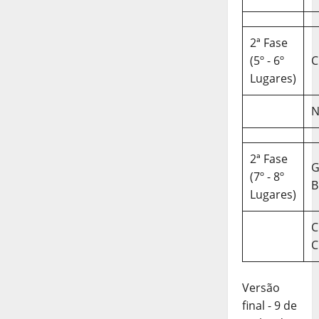
2ª Fase
(5º - 6º
C
Lugares)
N
2ª Fase
(7º - 8º
B
Lugares)
C
C
Versão
final - 9 de