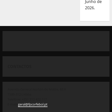
Junho de
2026.
CONTACTOS
Avenida General Norton de Matos, 69 A
1500-312 Lisboa
Telefone: +351 212 422 117
E-mail:
geral@fpcorfebol.pt