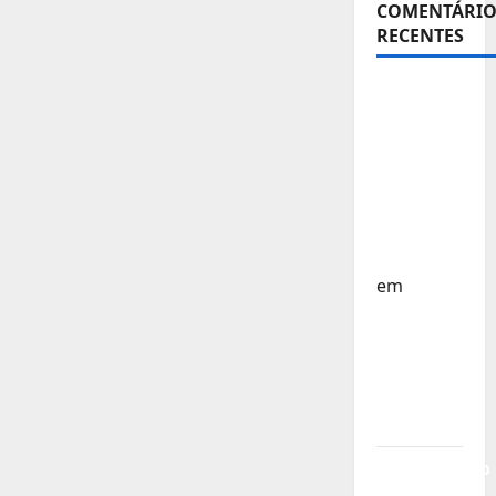
COMENTÁRIO
RECENTES
Sub-15 –
Equipa
Nacional
Regressa
a Casa –
FP
Corfebol
em
Europeu
Sub-15 –
Resultados
Corfebol
8 (K8)
Campeonato