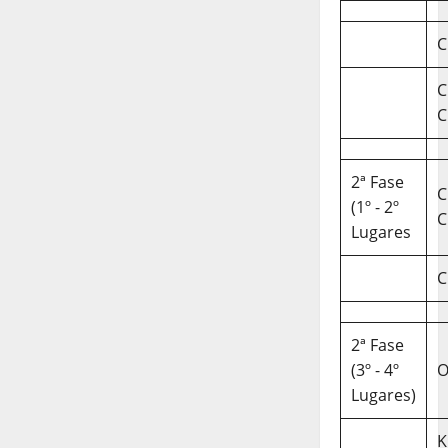
C
C
C
2ª Fase
C
(1º - 2º
C
Lugares
C
2ª Fase
(3º - 4º
O
Lugares)
K