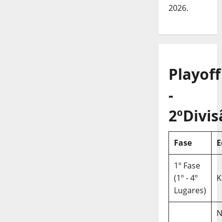
2026.
Playoff
-
2ºDivis
Fase
E
1º Fase
(1º - 4º
K
Lugares)
N