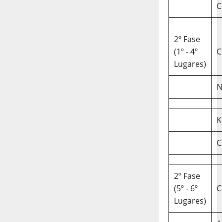
C
2º Fase
(1º - 4º
C
Lugares)
N
K
C
2º Fase
(5º - 6º
C
Lugares)