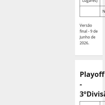
Lugares)
N
Versão
final - 9 de
Junho de
2026.
Playoff
-
3ºDivis