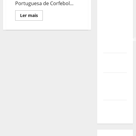
Calendário
Portuguesa de Corfebol...
de Jogos
Leia
Ler mais
para o
mais
sobre
IKF U21
Estatuto
World
de
Utilidade
Championshi
Pública
Renovado
2026
Vídeo do
evento
Nova
Sede da
FPC
Pós-
evento