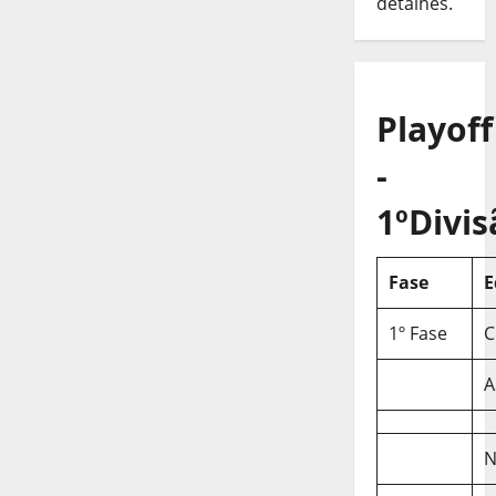
detalhes.
Playoff
-
1ºDivis
Fase
E
1º Fase
C
A
N