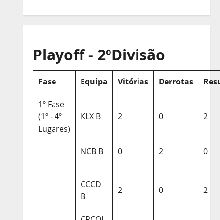
Playoff - 2ºDivisão
Fase
Equipa
Vitórias
Derrotas
Res
1º Fase
(1º - 4º
KLX B
2
0
2
Lugares)
NCB B
0
2
0
CCCD
2
0
2
B
CRCQL