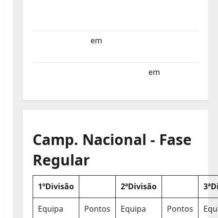
Selecção dos Países Baixos estagia em
Portugal
Helena Santos
em
Sub-19 a Caminho da
Turquia
Sub-19 a Caminho da Turquia
em
COMUNICADO
Camp. Nacional - Fase
Regular
1ºDivisão
2ªDivisão
3ªD
Equipa
Pontos
Equipa
Pontos
Equ