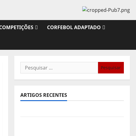
COMPETIÇÕES
CORFEBOL ADAPTADO
Pesquisar
por:
ARTIGOS RECENTES
Sub21: Partida para a Malásia
Calendário de Jogos para o IKF U21 World
Championship 2026