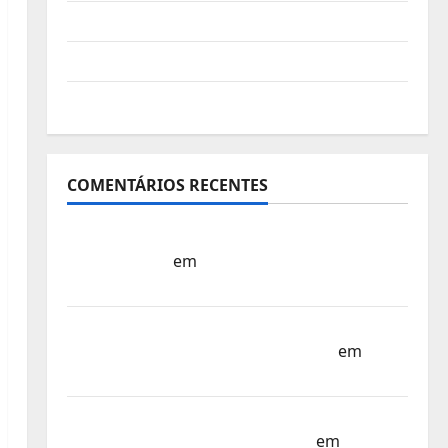
Vídeo do evento
Nova Sede da FPC
Pós-evento
COMENTÁRIOS RECENTES
Sub-15 – Equipa Nacional Regressa a Casa
– FP Corfebol
em
Europeu Sub-15 –
Resultados Corfebol 8 (K8)
Campeonato do Mundo Sub-17 –
Resultados do 1º dia – FP Corfebol
em
Eindhoven como destino
Agenda Completa do Estagio da Selecção
dos Países Baixos – FP Corfebol
em