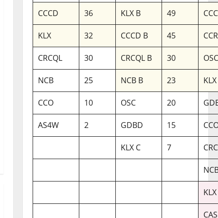
CCCD
36
KLX B
49
CCC
KLX
32
CCCD B
45
CC
CRCQL
30
CRCQL B
30
OSC
NCB
25
NCB B
23
KLX
CCO
10
OSC
20
GDB
AS4W
2
GDBD
15
CCO
KLX C
7
CRC
NCB
KLX
CAS