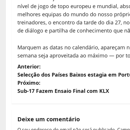
nível de jogo de topo europeu e mundial, abso
melhores equipas do mundo do nosso próprio
treinadores, o encontro da tarde do dia 27, 
de diálogo e partilha de conhecimento que n
Marquem as datas no calendário, apareçam no
semana seja aproveitada ao máximo — por t
N
Anterior:
Selecção dos Países Baixos estagia em Port
a
Próximo:
v
Sub-17 Fazem Ensaio Final com KLX
e
g
Deixe um comentário
a
O seu endereço de email não será publicado.
Campo