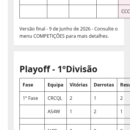
CCC
Versão final - 9 de Junho de 2026 - Consulte o
menu COMPETIÇÕES para mais detalhes.
Playoff - 1ºDivisão
Fase
Equipa
Vitórias
Derrotas
Res
1º Fase
CRCQL
2
1
2
AS4W
1
2
1