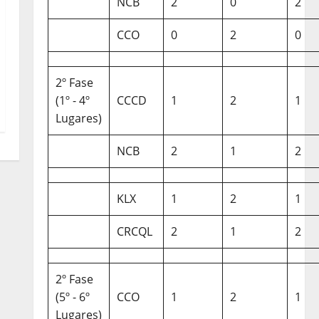
NCB
2
0
2
CCO
0
2
0
2º Fase
(1º - 4º
CCCD
1
2
1
Lugares)
NCB
2
1
2
KLX
1
2
1
CRCQL
2
1
2
2º Fase
(5º - 6º
CCO
1
2
1
Lugares)