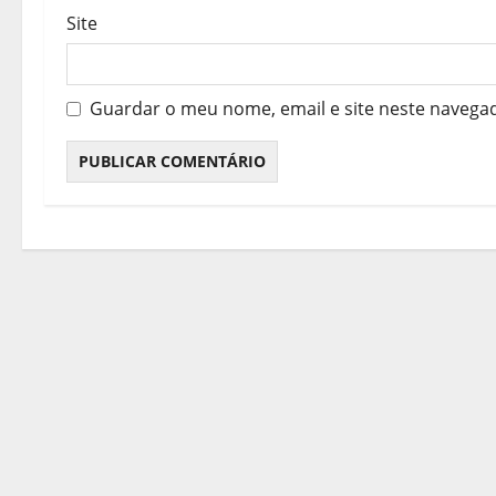
o
Site
s
Guardar o meu nome, email e site neste navega