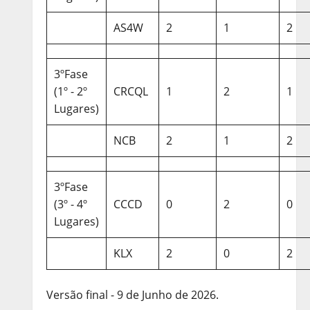
AS4W
2
1
2
3ºFase
(1º - 2º
CRCQL
1
2
1
Lugares)
NCB
2
1
2
3ºFase
(3º - 4º
CCCD
0
2
0
Lugares)
KLX
2
0
2
Versão final - 9 de Junho de 2026.