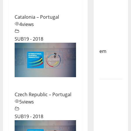
do
Mundo
Sub-17 –
Catalonia – Portugal
Resultados
4
views
do 1º dia
– FP
SUB19 - 2018
Corfebol
em
Eindhoven
como
destino
Agenda
Completa
Czech Republic – Portugal
do
5
views
Estagio
da
SUB19 - 2018
Selecção
dos