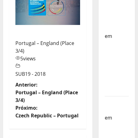
Países
Baixos –
FP
Corfebol
em
Portugal – England (Place
Selecção
3/4)
dos
5
views
Países
Baixos
SUB19 - 2018
estagia
em
N
Anterior:
Portugal
Portugal – England (Place
a
3/4)
Helena
Próximo:
v
Santos
Czech Republic – Portugal
em
Sub-
e
19 a
Caminho