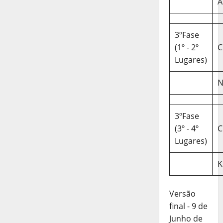
A
3ºFase
(1º - 2º
C
Lugares)
N
3ºFase
(3º - 4º
C
Lugares)
K
Versão
final - 9 de
Junho de