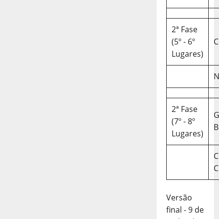
2ª Fase
(5º - 6º
C
Lugares)
N
2ª Fase
(7º - 8º
B
Lugares)
C
C
Versão
final - 9 de