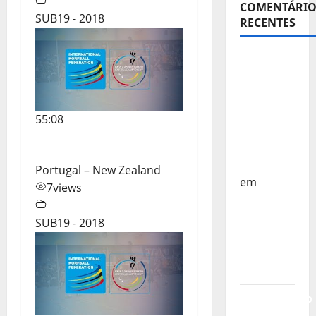
COMENTÁRIO
SUB19 - 2018
RECENTES
Sub-15 –
Equipa
Nacional
Regressa
55:08
a Casa –
FP
Corfebol
Portugal – New Zealand
em
7
views
Europeu
Sub-15 –
SUB19 - 2018
Resultados
Corfebol
8 (K8)
Campeonato