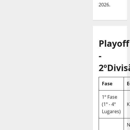
2026.
Playoff
-
2ºDivis
Fase
E
1º Fase
(1º - 4º
K
Lugares)
N