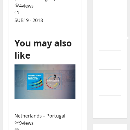
Calendário
4
views
de Jogos
para o
SUB19 - 2018
IKF U21
World
Championshi
You may also
2026
like
Vídeo do
evento
Nova
Sede da
FPC
Pós-
evento
Netherlands – Portugal
9
views