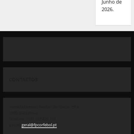
Junho de
2026.
CONTACTOS
Avenida General Norton de Matos, 69 A
1500-312 Lisboa
Telefone: +351 212 422 117
E-mail:
geral@fpcorfebol.pt