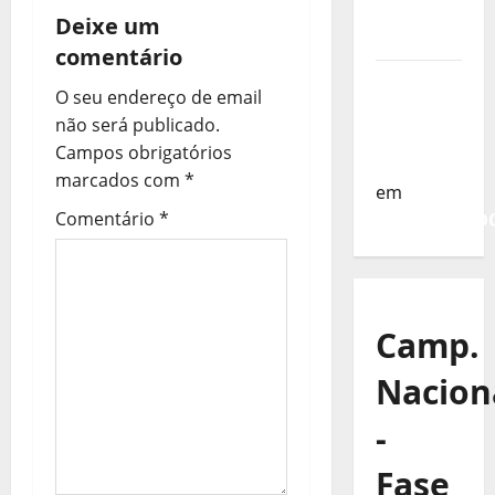
g
da
Deixe um
Turquia
a
comentário
Sub-19 a
ç
O seu endereço de email
Caminho
não será publicado.
ã
da
Campos obrigatórios
Turquia
o
marcados com
*
em
Comentário
*
COMUNICAD
d
e
a
Camp.
r
Nacion
t
-
i
Fase