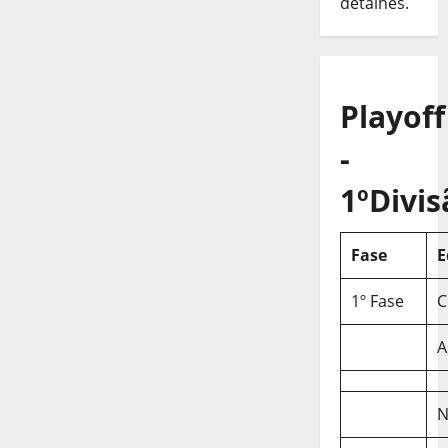
detalhes.
Playoff
-
1ºDivis
Fase
E
1º Fase
C
A
N