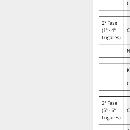
C
2º Fase
(1º - 4º
C
Lugares)
N
K
C
2º Fase
(5º - 6º
C
Lugares)