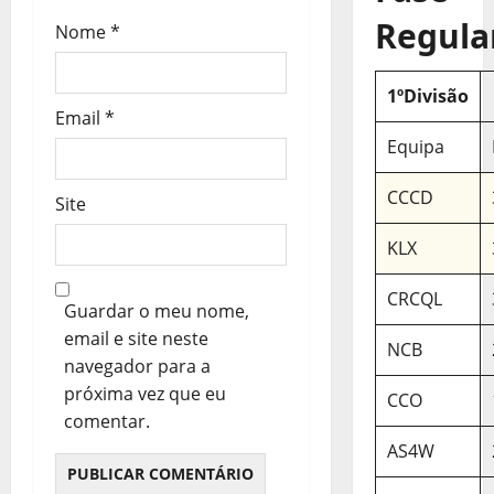
g
Regula
Nome
*
o
1ºDivisão
s
Email
*
Equipa
CCCD
Site
KLX
CRCQL
Guardar o meu nome,
email e site neste
NCB
navegador para a
próxima vez que eu
CCO
comentar.
AS4W