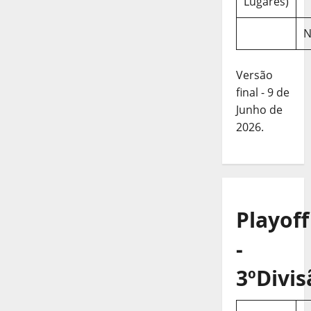
Lugares)
N
Versão
final - 9 de
Junho de
2026.
Playoff
-
3ºDivis