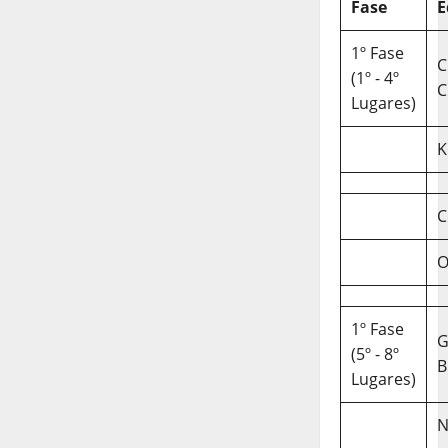
Fase
E
1º Fase
C
(1º - 4º
C
Lugares)
K
C
O
1º Fase
(5º - 8º
B
Lugares)
N