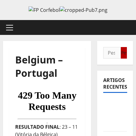
Avançar
para
o
conteúdo
Menu
principal
Pesquisar
Belgium –
por:
Portugal
ARTIGOS
RECENTES
Sub21:
Partida
para a
Malásia
RESULTADO FINAL
: 23 – 11
(Vitória da Bélgica)