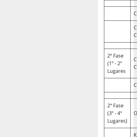
C
C
C
2ª Fase
C
(1º - 2º
C
Lugares
C
2ª Fase
(3º - 4º
O
Lugares)
K