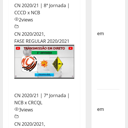
Países
CN 2020/21 | 8ª Jornada |
Baixos –
CCCD x NCB
FP
2
views
Corfebol
em
CN 2020/2021
,
Selecção
FASE REGULAR 2020/2021
dos
Países
Baixos
estagia
em
Portugal
Helena
CN 2020/21 | 7ª Jornada |
Santos
NCB x CRCQL
em
Sub-
3
views
19 a
Caminho
CN 2020/2021
,