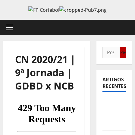
Avançar
para
o
conteúdo
Menu
principal
Pesquisar
CN 2020/21 |
por:
9ª Jornada |
ARTIGOS
GDBD x NCB
RECENTES
Sub21:
Partida
para a
Malásia