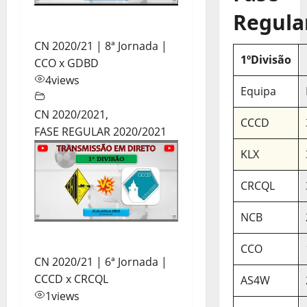
Regula
CN 2020/21 | 8ª Jornada |
1ºDivisão
CCO x GDBD
4
views
Equipa
CN 2020/2021
,
CCCD
FASE REGULAR 2020/2021
KLX
CRCQL
NCB
CCO
CN 2020/21 | 6ª Jornada |
CCCD x CRCQL
AS4W
1
views