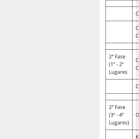
C
C
C
2ª Fase
C
(1º - 2º
C
Lugares
C
2ª Fase
(3º - 4º
O
Lugares)
K