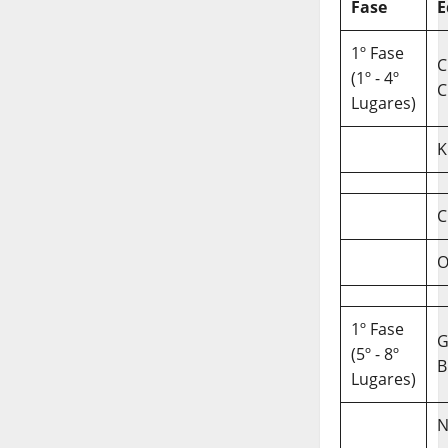
Fase
E
1º Fase
C
(1º - 4º
C
Lugares)
K
C
O
1º Fase
(5º - 8º
B
Lugares)
N