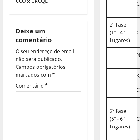
e
CCO x CRCQL
C
g
2º Fase
a
Deixe um
(1º - 4º
C
comentário
ç
Lugares)
O seu endereço de email
ã
N
não será publicado.
o
Campos obrigatórios
marcados com
*
K
d
Comentário
*
C
e
a
2º Fase
r
(5º - 6º
C
Lugares)
t