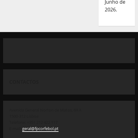
Junho de
2026.
CONTACTOS
Avenida General Norton de Matos, 69 A
1500-312 Lisboa
Telefone: +351 212 422 117
E-mail:
geral@fpcorfebol.pt