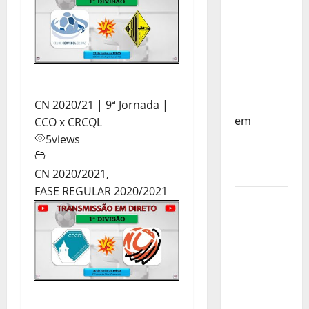
do
Mundo
Sub-17 –
Resultados
do 1º dia
– FP
Corfebol
CN 2020/21 | 9ª Jornada |
em
CCO x CRCQL
Eindhoven
5
views
como
destino
CN 2020/2021
,
FASE REGULAR 2020/2021
Agenda
Completa
do
Estagio
da
Selecção
dos