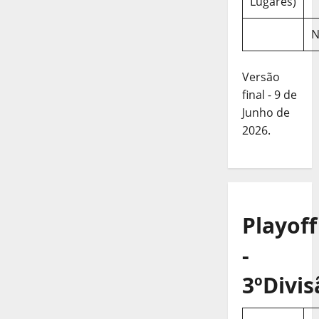
Lugares)
N
Versão
final - 9 de
Junho de
2026.
Playoff
-
3ºDivis