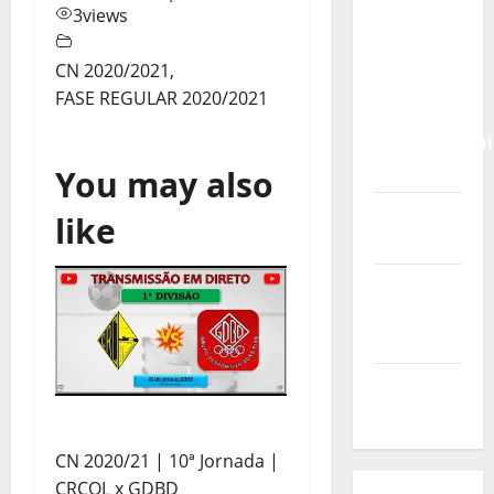
Calendário
3
views
de Jogos
para o
CN 2020/2021
,
IKF U21
FASE REGULAR 2020/2021
World
Championshi
2026
You may also
Vídeo do
like
evento
Nova
Sede da
FPC
Pós-
evento
CN 2020/21 | 10ª Jornada |
CRCQL x GDBD