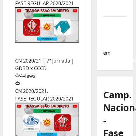
da
FASE REGULAR 2020/2021
Turquia
Sub-19 a
Caminho
da
Turquia
em
COMUNICAD
CN 2020/21 | 7ª Jornada |
GDBD x CCCD
4
views
CN 2020/2021
,
Camp.
FASE REGULAR 2020/2021
Nacion
-
Fase