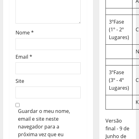
A
i
g
3ºFase
(1º - 2º
C
o
Nome
*
Lugares)
s
N
Email
*
3ºFase
(3º - 4º
C
Site
Lugares)
K
Guardar o meu nome,
email e site neste
Versão
navegador para a
final - 9 de
próxima vez que eu
Junho de