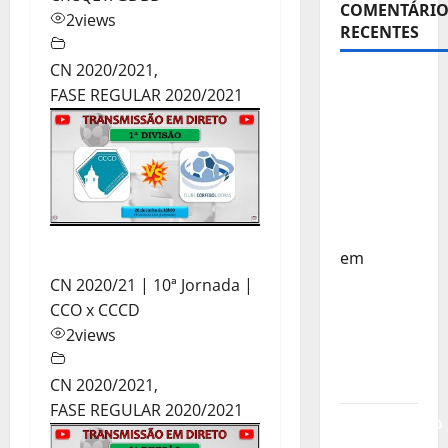
COMENTÁRIO
2
views
RECENTES
CN 2020/2021
,
Sub-15 –
FASE REGULAR 2020/2021
Equipa
Nacional
Regressa
a Casa –
FP
Corfebol
em
Europeu
CN 2020/21 | 10ª Jornada |
Sub-15 –
CCO x CCCD
Resultados
2
views
Corfebol
8 (K8)
CN 2020/2021
,
FASE REGULAR 2020/2021
Campeonato