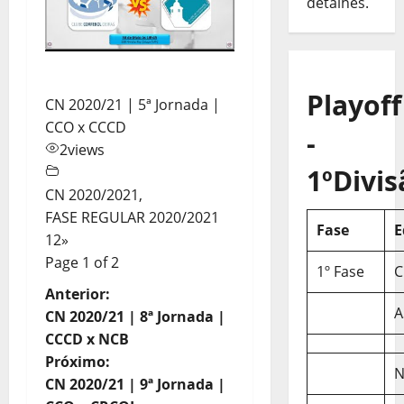
detalhes.
Playoff
CN 2020/21 | 5ª Jornada |
CCO x CCCD
-
2
views
1ºDivis
CN 2020/2021
,
FASE REGULAR 2020/2021
Fase
E
1
2
»
Page 1 of 2
1º Fase
C
N
Anterior:
A
CN 2020/21 | 8ª Jornada |
a
CCCD x NCB
Próximo:
v
N
CN 2020/21 | 9ª Jornada |