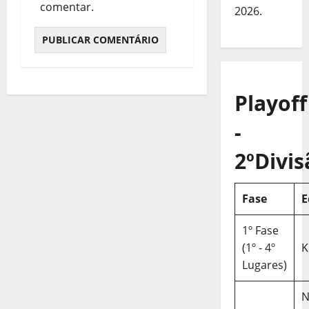
comentar.
2026.
Playoff
-
2ºDivis
Fase
E
1º Fase
(1º - 4º
K
Lugares)
N