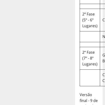
2ª Fase
(5º - 6º
C
Lugares)
N
2ª Fase
(7º - 8º
B
Lugares)
C
C
Versão
final - 9 de