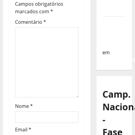
da
Campos obrigatórios
ã
Turquia
marcados com
*
o
Comentário
*
Sub-19 a
Caminho
d
da
e
Turquia
em
a
COMUNICAD
r
t
Camp.
i
Nacion
Nome
*
g
-
o
Fase
Email
*