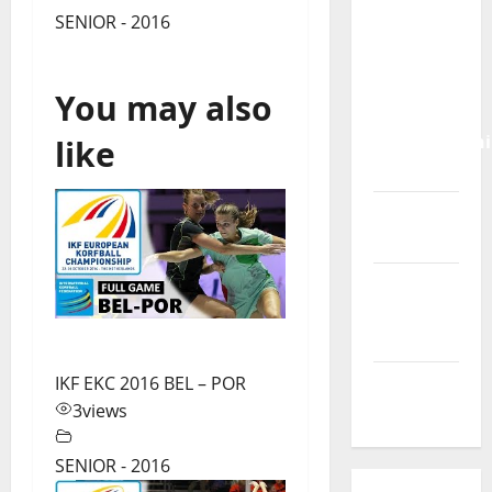
Calendário
SENIOR - 2016
de Jogos
para o
IKF U21
You may also
World
Championshi
like
2026
Vídeo do
evento
Nova
Sede da
FPC
IKF EKC 2016 BEL – POR
Pós-
3
views
evento
SENIOR - 2016