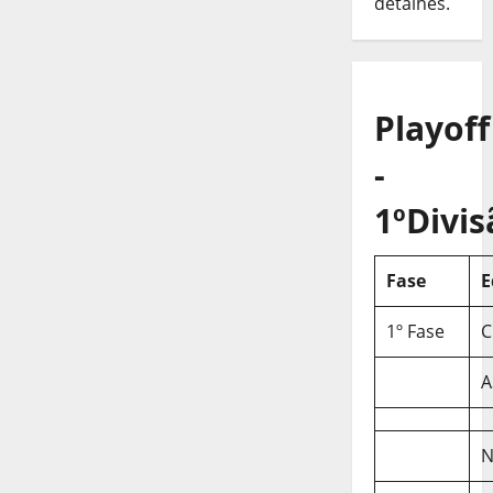
detalhes.
Playoff
-
1ºDivis
Fase
E
1º Fase
C
A
N