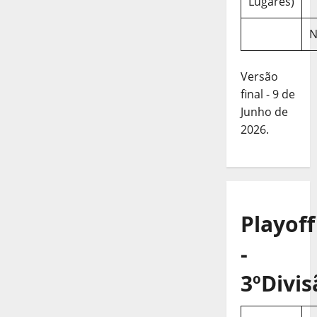
Lugares)
N
Versão
final - 9 de
Junho de
2026.
Playoff
-
3ºDivis