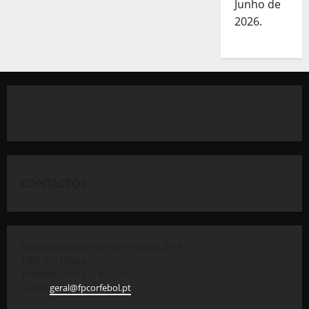
Junho de
2026.
CONTACTOS
Avenida General Norton de Matos, 69 A
1500-312 Lisboa
Telefone: +351 212 422 117
E-mail:
geral@fpcorfebol.pt