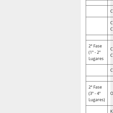
C
C
C
2ª Fase
C
(1º - 2º
C
Lugares
C
2ª Fase
(3º - 4º
O
Lugares)
K