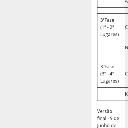
A
3ºFase
(1º - 2º
C
Lugares)
N
3ºFase
(3º - 4º
C
Lugares)
K
Versão
final - 9 de
Junho de