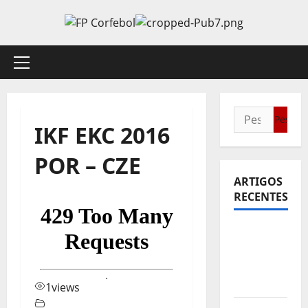
Avançar
para
o
conteúdo
Menu
principal
Pesquisar
IKF EKC 2016
por:
POR – CZE
ARTIGOS
RECENTES
Sub21:
Partida
para a
Malásia
1
views