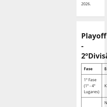
2026.
Playoff
-
2ºDivis
Fase
E
1º Fase
(1º - 4º
K
Lugares)
N