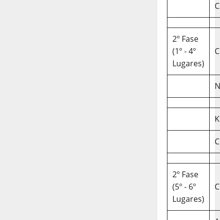
C
2º Fase
(1º - 4º
C
Lugares)
N
K
C
2º Fase
(5º - 6º
C
Lugares)