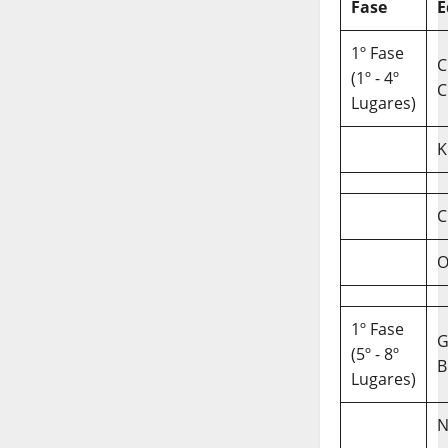
Fase
E
1º Fase
C
(1º - 4º
C
Lugares)
K
C
O
1º Fase
(5º - 8º
B
Lugares)
N