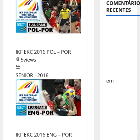
COMENTÁRIO
RECENTES
Sub-15 –
Equipa
Nacional
Regressa
IKF EKC 2016 POL – POR
a Casa –
5
views
FP
Corfebol
SENIOR - 2016
em
Europeu
Sub-15 –
Resultados
Corfebol
8 (K8)
Campeonato
IKF EKC 2016 ENG – POR