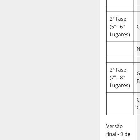
2ª Fase
(5º - 6º
C
Lugares)
N
2ª Fase
(7º - 8º
B
Lugares)
C
C
Versão
final - 9 de