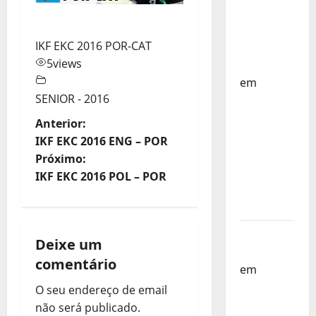
Países
Baixos –
IKF EKC 2016 POR-CAT
FP
5
views
Corfebol
em
SENIOR - 2016
Selecção
dos
N
Anterior:
Países
IKF EKC 2016 ENG – POR
a
Baixos
Próximo:
estagia
IKF EKC 2016 POL – POR
v
em
Portugal
e
Helena
g
Deixe um
Santos
comentário
em
Sub-
a
19 a
O seu endereço de email
ç
Caminho
não será publicado.