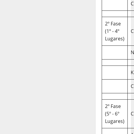
C
2º Fase
(1º - 4º
C
Lugares)
N
K
C
2º Fase
(5º - 6º
C
Lugares)