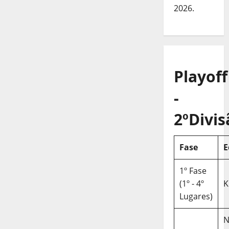
2026.
Playoff
-
2ºDivis
Fase
E
1º Fase
(1º - 4º
K
Lugares)
N