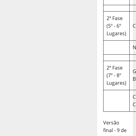
2ª Fase
(5º - 6º
C
Lugares)
N
2ª Fase
(7º - 8º
B
Lugares)
C
C
Versão
final - 9 de