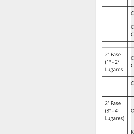
C
C
C
2ª Fase
C
(1º - 2º
C
Lugares
C
2ª Fase
(3º - 4º
O
Lugares)
K