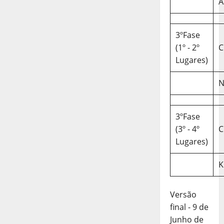
A
3ºFase
(1º - 2º
C
Lugares)
N
3ºFase
(3º - 4º
C
Lugares)
K
Versão
final - 9 de
Junho de