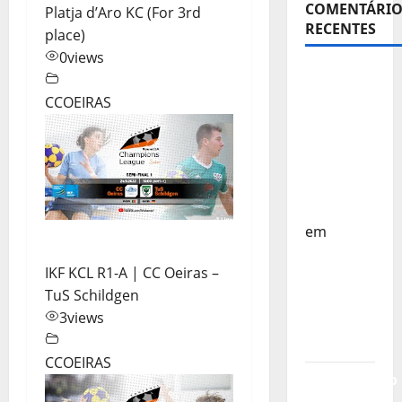
COMENTÁRIO
Platja d’Aro KC (For 3rd
RECENTES
place)
0
views
Sub-15 –
Equipa
CCOEIRAS
Nacional
Regressa
a Casa –
FP
Corfebol
em
Europeu
IKF KCL R1-A | CC Oeiras –
Sub-15 –
TuS Schildgen
Resultados
3
views
Corfebol
8 (K8)
CCOEIRAS
Campeonato