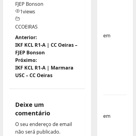
FJEP Bonson
Países
1
views
Baixos –
FP
CCOEIRAS
Corfebol
em
N
Anterior:
Selecção
IKF KCL R1-A | CC Oeiras –
a
dos
FJEP Bonson
Países
Próximo:
v
Baixos
IKF KCL R1-A | Marmara
estagia
e
USC – CC Oeiras
em
g
Portugal
a
Helena
Deixe um
Santos
comentário
ç
em
Sub-
19 a
O seu endereço de email
ã
Caminho
não será publicado.