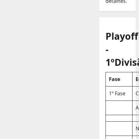
detalhes.
Playoff
-
1ºDivis
Fase
E
1º Fase
C
A
N