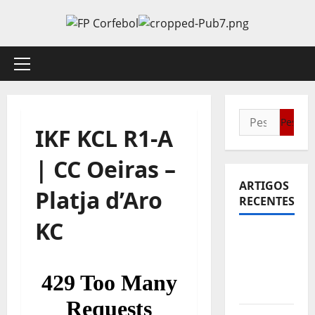
Avançar
para
o
conteúdo
Menu
principal
Pesquisar
IKF KCL R1-A
por:
| CC Oeiras –
ARTIGOS
Platja d’Aro
RECENTES
KC
Sub21:
Partida
para a
Malásia