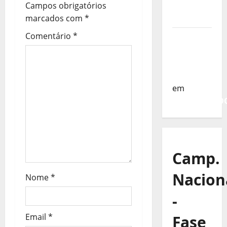
o
da
Campos obrigatórios
Turquia
marcados com
*
d
Comentário
*
Sub-19 a
e
Caminho
da
a
Turquia
em
r
COMUNICAD
t
i
g
Camp.
o
Nacion
Nome
*
s
-
Email
*
Fase