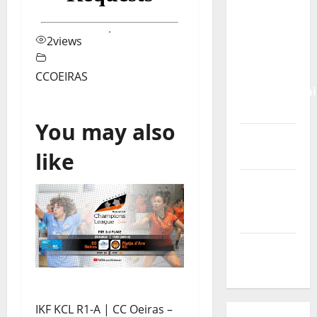
Calendário
de Jogos
para o
2
views
IKF U21
World
CCOEIRAS
Championshi
2026
You may also
Vídeo do
like
evento
Nova
Sede da
FPC
Pós-
evento
IKF KCL R1-A | CC Oeiras –