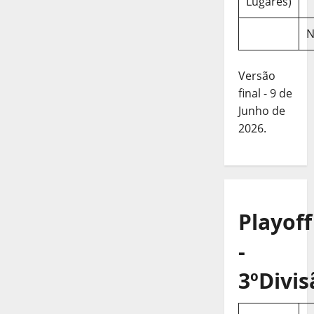
Lugares)
N
Versão
final - 9 de
Junho de
2026.
Playoff
-
3ºDivis