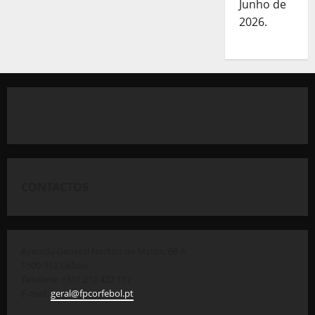
Junho de
2026.
CONTACTOS
Avenida General Norton de Matos, 69 A
1500-312 Lisboa
Telefone: +351 212 422 117
E-mail:
geral@fpcorfebol.pt