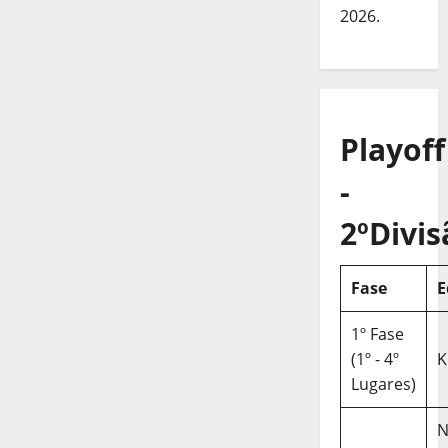
2026.
Playoff
-
2ºDivis
Fase
E
1º Fase
(1º - 4º
K
Lugares)
N