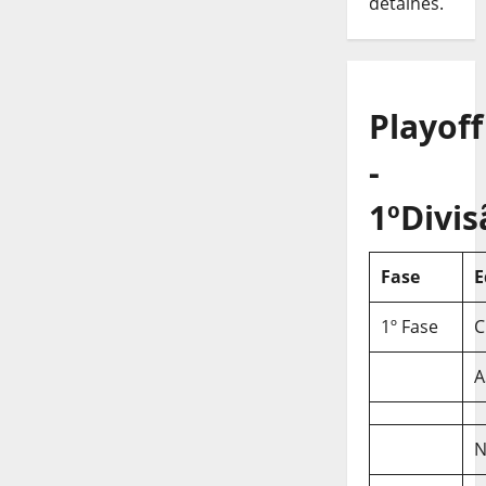
detalhes.
Playoff
-
1ºDivis
Fase
E
1º Fase
C
A
N