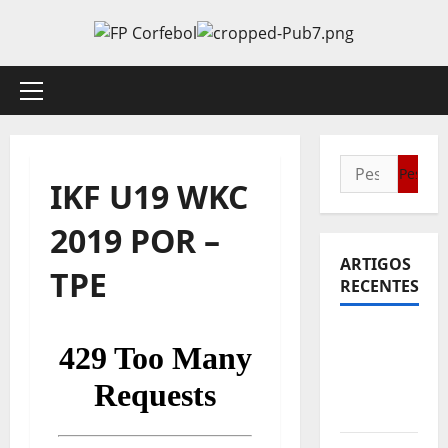
Avançar
para
o
conteúdo
Menu
principal
Pesquisar
IKF U19 WKC
por:
2019 POR –
ARTIGOS
TPE
RECENTES
Sub21:
Partida
para a
Malásia