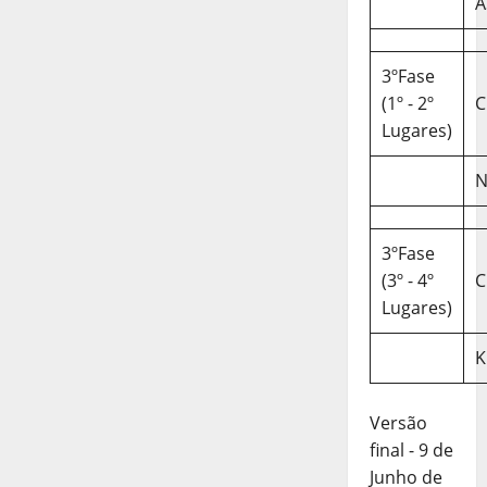
A
3ºFase
(1º - 2º
C
Lugares)
N
3ºFase
(3º - 4º
C
Lugares)
K
Versão
final - 9 de
Junho de