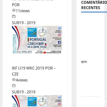
COMENTÁRIO
POR
RECENTES
11
views
Sub-15 –
SUB19 - 2019
Equipa
Nacional
Regressa
a Casa –
FP
Corfebol
em
Europeu
IKF U19 WKC 2019 POR –
Sub-15 –
CZE
Resultados
4
views
Corfebol
8 (K8)
SUB19 - 2019
Campeonato