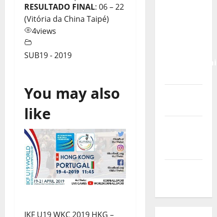
Calendário
RESULTADO FINAL
: 06 – 22
de Jogos
(Vitória da China Taipé)
para o
4
views
IKF U21
World
SUB19 - 2019
Championshi
2026
You may also
Vídeo do
evento
like
Nova
Sede da
FPC
Pós-
evento
IKF U19 WKC 2019 HKG –