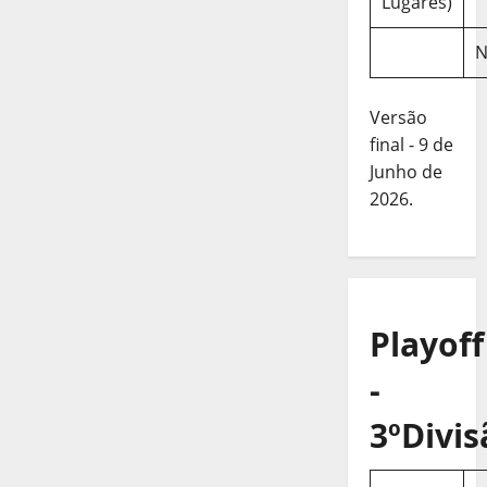
Lugares)
N
Versão
final - 9 de
Junho de
2026.
Playoff
-
3ºDivis