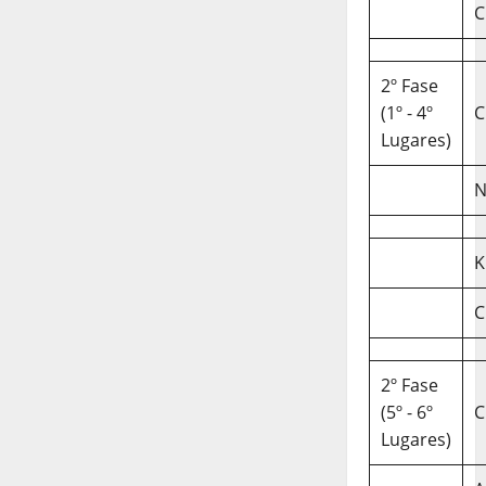
C
2º Fase
(1º - 4º
C
Lugares)
N
K
C
2º Fase
(5º - 6º
C
Lugares)