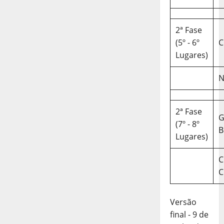
2ª Fase
(5º - 6º
C
Lugares)
N
2ª Fase
(7º - 8º
B
Lugares)
C
C
Versão
final - 9 de