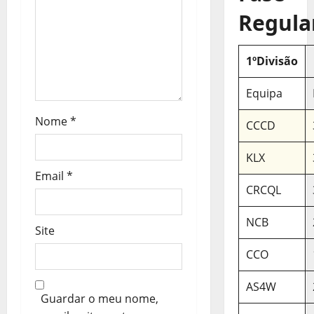
r
Regula
t
i
1ºDivisão
g
Equipa
o
Nome
*
CCCD
s
KLX
Email
*
CRCQL
NCB
Site
CCO
AS4W
Guardar o meu nome,