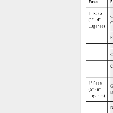
Fase
E
1º Fase
C
(1º - 4º
C
Lugares)
K
C
O
1º Fase
(5º - 8º
B
Lugares)
N