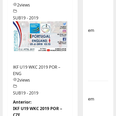
Países
2
views
Baixos –
FP
SUB19 - 2019
Corfebol
em
Selecção
dos
Países
Baixos
estagia
IKF U19 WKC 2019 POR –
em
ENG
Portugal
2
views
Helena
Santos
SUB19 - 2019
em
Sub-
N
Anterior:
19 a
IKF U19 WKC 2019 POR –
Caminho
a
CZE