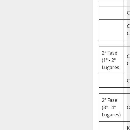
C
C
C
2ª Fase
C
(1º - 2º
C
Lugares
C
2ª Fase
(3º - 4º
O
Lugares)
K