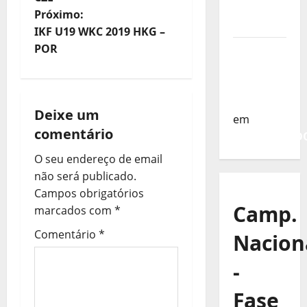
da
Próximo:
v
Turquia
IKF U19 WKC 2019 HKG –
e
POR
Sub-19 a
Caminho
g
da
Turquia
a
Deixe um
em
comentário
ç
COMUNICAD
O seu endereço de email
ã
não será publicado.
o
Campos obrigatórios
Camp.
marcados com
*
d
Comentário
*
Nacion
e
-
a
Fase