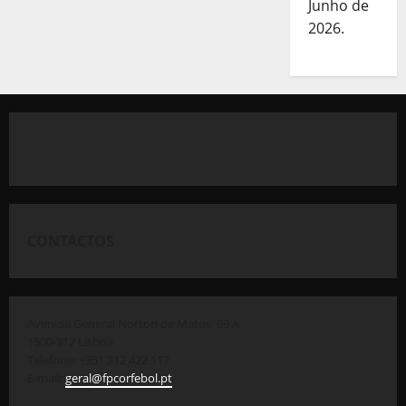
Junho de
2026.
CONTACTOS
Avenida General Norton de Matos, 69 A
1500-312 Lisboa
Telefone: +351 212 422 117
E-mail:
geral@fpcorfebol.pt