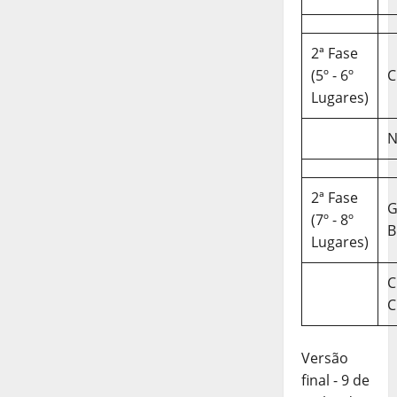
2ª Fase
(5º - 6º
C
Lugares)
N
2ª Fase
(7º - 8º
B
Lugares)
C
C
Versão
final - 9 de