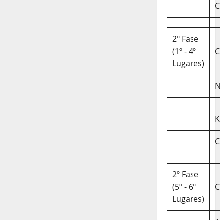
C
2º Fase
(1º - 4º
C
Lugares)
N
K
C
2º Fase
(5º - 6º
C
Lugares)