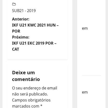
Países
Baixos –
SUB21 - 2019
FP
N
Anterior:
Corfebol
IKF U21 KWC 2021 HUN –
em
a
POR
Selecção
Próximo:
v
dos
IKF U21 EKC 2019 POR –
Países
e
CAT
Baixos
estagia
g
em
a
Portugal
Deixe um
comentário
ç
Helena
Santos
O seu endereço de email
ã
em
Sub-
não será publicado.
19 a
o
Campos obrigatórios
Caminho
marcados com
*