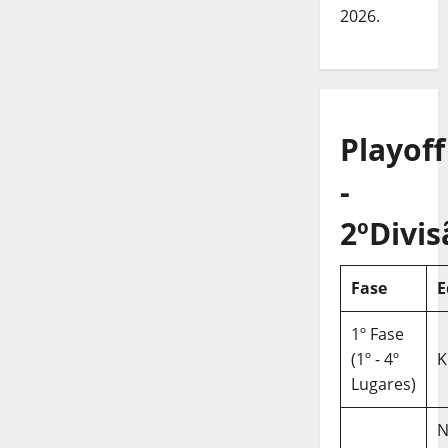
2026.
Playoff
-
2ºDivis
Fase
E
1º Fase
(1º - 4º
K
Lugares)
N