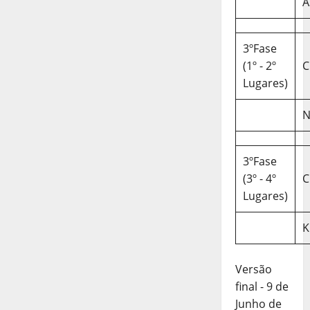
A
3ºFase
(1º - 2º
C
Lugares)
N
3ºFase
(3º - 4º
C
Lugares)
K
Versão
final - 9 de
Junho de