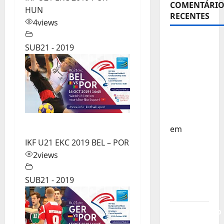
COMENTÁRIO
HUN
RECENTES
4
views
Sub-15 –
SUB21 - 2019
Equipa
Nacional
Regressa
a Casa –
FP
Corfebol
em
Europeu
IKF U21 EKC 2019 BEL – POR
Sub-15 –
2
views
Resultados
Corfebol
SUB21 - 2019
8 (K8)
Campeonato