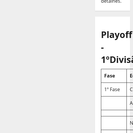
detalhes.
Playoff
-
1ºDivis
Fase
E
1º Fase
C
A
N