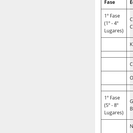
Fase
E
1º Fase
C
(1º - 4º
C
Lugares)
K
C
O
1º Fase
(5º - 8º
B
Lugares)
N