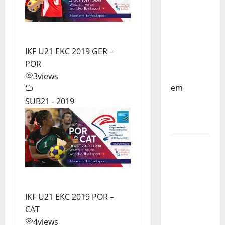
do
Mundo
Sub-17 –
Resultados
do 1º dia
IKF U21 EKC 2019 GER –
– FP
POR
Corfebol
3
views
em
Eindhoven
SUB21 - 2019
como
destino
Agenda
Completa
do
Estagio
da
IKF U21 EKC 2019 POR –
Selecção
CAT
dos
4
views