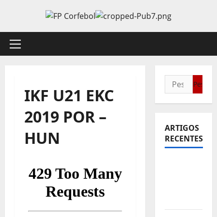
Avançar
para
o
conteúdo
Menu
principal
Pesquisar
IKF U21 EKC
por:
2019 POR –
ARTIGOS
HUN
RECENTES
Sub21:
Partida
para a
Malásia