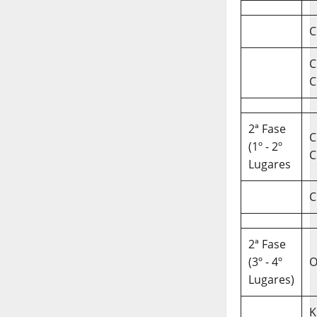
C
C
C
2ª Fase
C
(1º - 2º
C
Lugares
C
2ª Fase
(3º - 4º
O
Lugares)
K