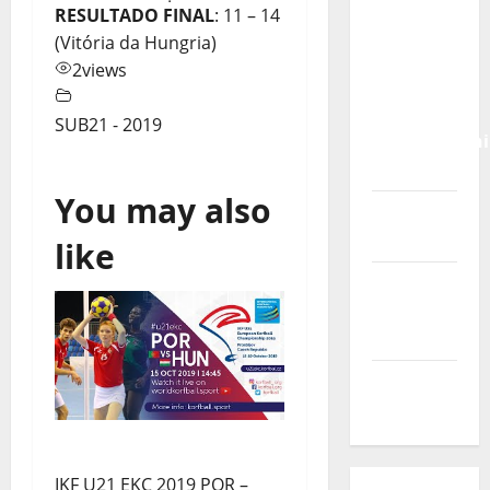
Calendário
RESULTADO FINAL
: 11 – 14
de Jogos
(Vitória da Hungria)
para o
2
views
IKF U21
World
SUB21 - 2019
Championshi
2026
You may also
Vídeo do
evento
like
Nova
Sede da
FPC
Pós-
evento
IKF U21 EKC 2019 POR –