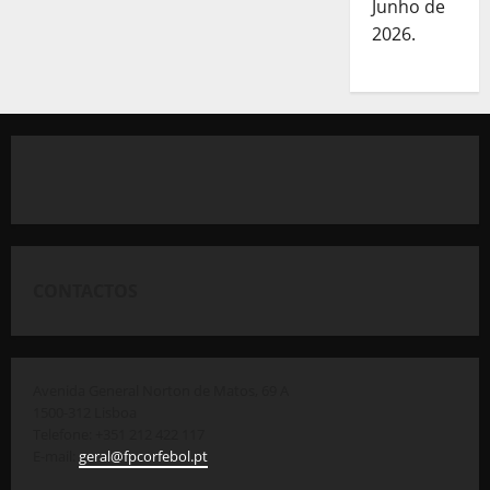
Junho de
2026.
CONTACTOS
Avenida General Norton de Matos, 69 A
1500-312 Lisboa
Telefone: +351 212 422 117
E-mail:
geral@fpcorfebol.pt