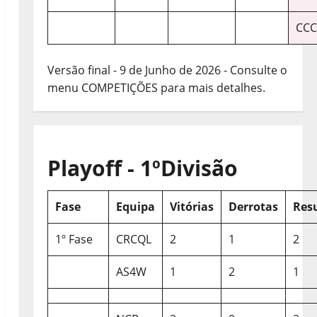
CCC
Versão final - 9 de Junho de 2026 - Consulte o
menu COMPETIÇÕES para mais detalhes.
Playoff - 1ºDivisão
Fase
Equipa
Vitórias
Derrotas
Res
1º Fase
CRCQL
2
1
2
AS4W
1
2
1