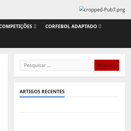
COMPETIÇÕES
CORFEBOL ADAPTADO
Pesquisar
por:
ARTIGOS RECENTES
Sub21: Partida para a Malásia
Calendário de Jogos para o IKF U21 World
Championship 2026