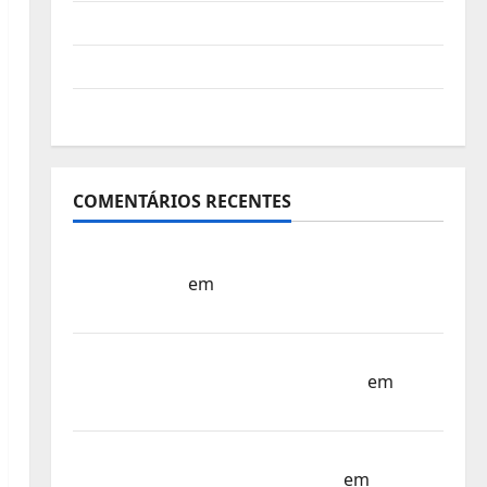
Vídeo do evento
Nova Sede da FPC
Pós-evento
COMENTÁRIOS RECENTES
Sub-15 – Equipa Nacional Regressa a Casa
– FP Corfebol
em
Europeu Sub-15 –
Resultados Corfebol 8 (K8)
Campeonato do Mundo Sub-17 –
Resultados do 1º dia – FP Corfebol
em
Eindhoven como destino
Agenda Completa do Estagio da Selecção
dos Países Baixos – FP Corfebol
em