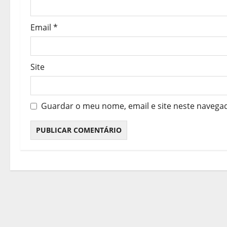
i
Email
*
g
o
Site
s
Guardar o meu nome, email e site neste navega