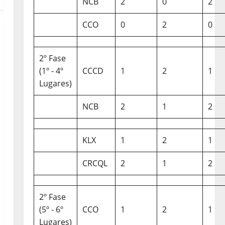
NCB
2
0
2
CCO
0
2
0
2º Fase
(1º - 4º
CCCD
1
2
1
Lugares)
NCB
2
1
2
KLX
1
2
1
CRCQL
2
1
2
2º Fase
(5º - 6º
CCO
1
2
1
Lugares)