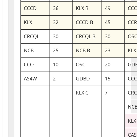
CCCD
36
KLX B
49
CCC
KLX
32
CCCD B
45
CC
CRCQL
30
CRCQL B
30
OSC
NCB
25
NCB B
23
KLX
CCO
10
OSC
20
GDB
AS4W
2
GDBD
15
CCO
KLX C
7
CRC
NCB
KLX
CAS