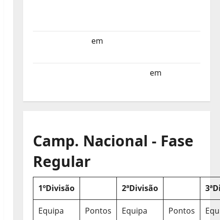
Selecção dos Países Baixos estagia em
Portugal
Helena Santos
em
Sub-19 a Caminho da
Turquia
Sub-19 a Caminho da Turquia
em
COMUNICADO
Camp. Nacional - Fase
Regular
1ºDivisão
2ªDivisão
3ªD
Equipa
Pontos
Equipa
Pontos
Equ