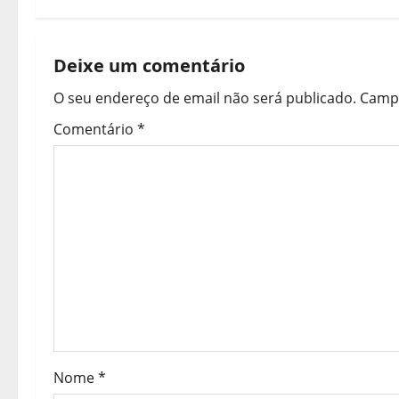
e
g
Deixe um comentário
a
O seu endereço de email não será publicado.
Campo
ç
Comentário
*
ã
o
d
e
a
r
Nome
*
t