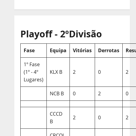
Playoff - 2ºDivisão
Fase
Equipa
Vitórias
Derrotas
Res
1º Fase
(1º - 4º
KLX B
2
0
2
Lugares)
NCB B
0
2
0
CCCD
2
0
2
B
CRCQL