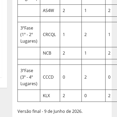
AS4W
2
1
2
3ºFase
(1º - 2º
CRCQL
1
2
1
Lugares)
NCB
2
1
2
3ºFase
(3º - 4º
CCCD
0
2
0
Lugares)
KLX
2
0
2
Versão final - 9 de Junho de 2026.