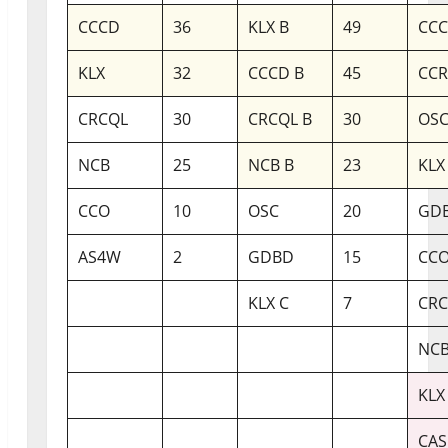
CCCD
36
KLX B
49
CCC
KLX
32
CCCD B
45
CC
CRCQL
30
CRCQL B
30
OSC
NCB
25
NCB B
23
KLX
CCO
10
OSC
20
GDB
AS4W
2
GDBD
15
CCO
KLX C
7
CRC
NCB
KLX
CAS