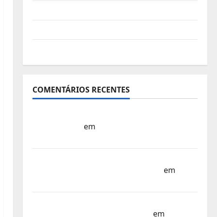
Vídeo do evento
Nova Sede da FPC
Pós-evento
COMENTÁRIOS RECENTES
Sub-15 – Equipa Nacional Regressa a Casa
– FP Corfebol
em
Europeu Sub-15 –
Resultados Corfebol 8 (K8)
Campeonato do Mundo Sub-17 –
Resultados do 1º dia – FP Corfebol
em
Eindhoven como destino
Agenda Completa do Estagio da Selecção
dos Países Baixos – FP Corfebol
em