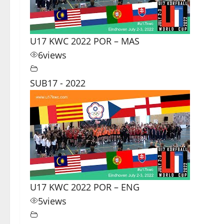
U17 KWC 2022 POR – MAS
6
views
SUB17 - 2022
U17 KWC 2022 POR – ENG
5
views