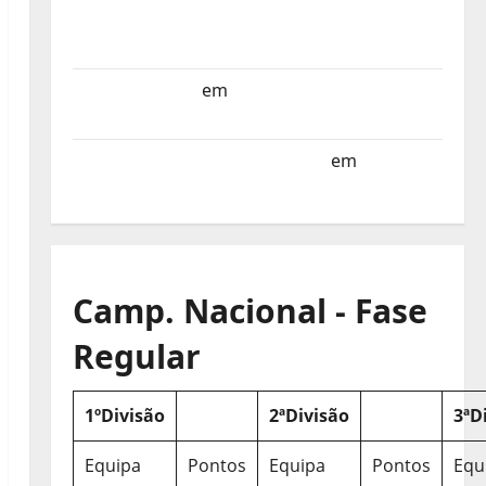
Selecção dos Países Baixos estagia em
Portugal
Helena Santos
em
Sub-19 a Caminho da
Turquia
Sub-19 a Caminho da Turquia
em
COMUNICADO
Camp. Nacional - Fase
Regular
1ºDivisão
2ªDivisão
3ªD
Equipa
Pontos
Equipa
Pontos
Equ