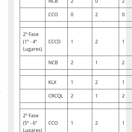
NCB
2
0
2
CCO
0
2
0
2º Fase
(1º - 4º
CCCD
1
2
1
Lugares)
NCB
2
1
2
KLX
1
2
1
CRCQL
2
1
2
2º Fase
(5º - 6º
CCO
1
2
1
Lugares)