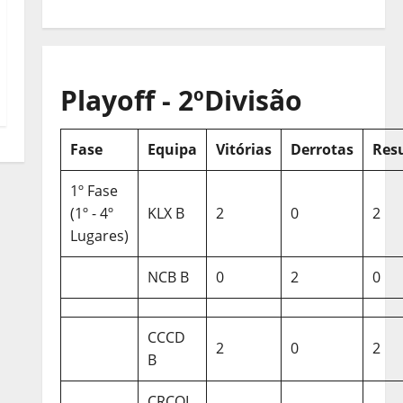
Playoff - 2ºDivisão
Fase
Equipa
Vitórias
Derrotas
Res
1º Fase
(1º - 4º
KLX B
2
0
2
Lugares)
NCB B
0
2
0
CCCD
2
0
2
B
CRCQL