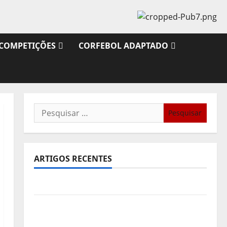
COMPETIÇÕES
CORFEBOL ADAPTADO
Pesquisar
por:
ARTIGOS RECENTES
Sub21: Partida para a Malásia
Calendário de Jogos para o IKF U21 World
Championship 2026