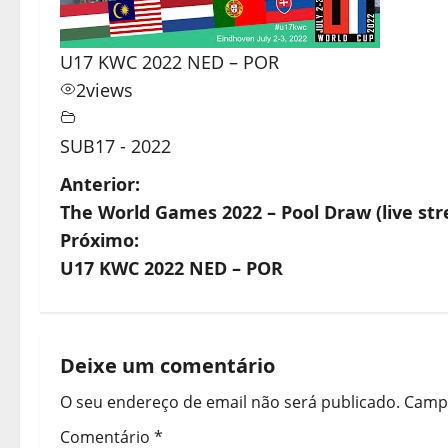
U17 KWC 2022 NED – POR
2
views
SUB17 - 2022
N
Anterior:
The World Games 2022 – Pool Draw (live st
a
Próximo:
v
U17 KWC 2022 NED – POR
e
g
Deixe um comentário
a
O seu endereço de email não será publicado.
Campo
ç
Comentário
*