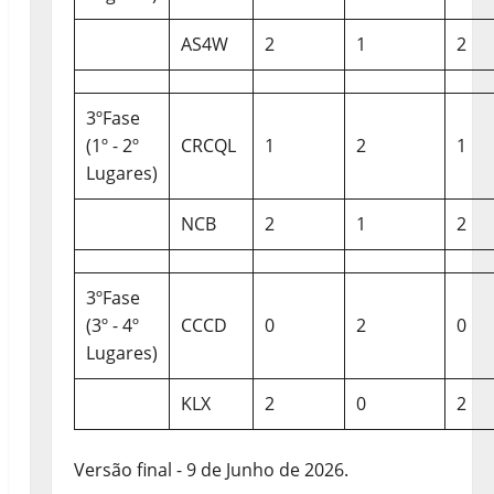
AS4W
2
1
2
3ºFase
(1º - 2º
CRCQL
1
2
1
Lugares)
NCB
2
1
2
3ºFase
(3º - 4º
CCCD
0
2
0
Lugares)
KLX
2
0
2
Versão final - 9 de Junho de 2026.