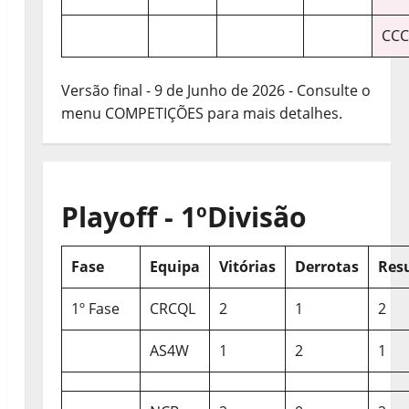
CCC
Versão final - 9 de Junho de 2026 - Consulte o
menu COMPETIÇÕES para mais detalhes.
Playoff - 1ºDivisão
Fase
Equipa
Vitórias
Derrotas
Res
1º Fase
CRCQL
2
1
2
AS4W
1
2
1