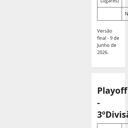
Lugares)
N
Versão
final - 9 de
Junho de
2026.
Playoff
-
3ºDivis