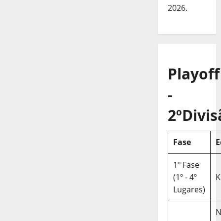
2026.
Playoff
-
2ºDivis
Fase
E
1º Fase
(1º - 4º
K
Lugares)
N