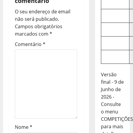
comentário
ç
O seu endereço de email
não será publicado.
ã
Campos obrigatórios
o
marcados com
*
Comentário
*
d
e
a
Versão
final - 9 de
r
Junho de
t
2026 -
Consulte
i
o menu
COMPETIÇÕES
g
para mais
Nome
*