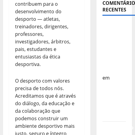
COMENTÁRIO
contribuem para o
RECENTES
desenvolvimento do
desporto — atletas,
Sub-15 –
treinadores, dirigentes,
Equipa
professores,
Nacional
investigadores, árbitros,
Regressa
pais, estudantes e
a Casa –
entusiastas da ética
FP
desportiva.
Corfebol
em
O desporto com valores
Europeu
precisa de
todos nós
.
Sub-15 –
Acreditamos que é através
Resultados
do diálogo, da educação e
Corfebol
da colaboração que
8 (K8)
podemos construir um
ambiente desportivo mais
Campeonato
justo, seguro e íntegro