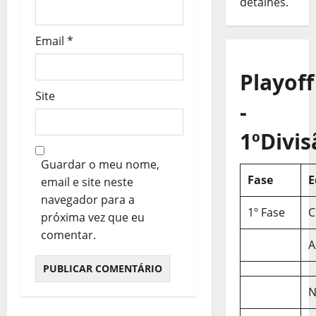
o
detalhes.
s
Email
*
Playoff
Site
-
1ºDivis
Guardar o meu nome,
Fase
E
email e site neste
navegador para a
1º Fase
C
próxima vez que eu
comentar.
A
N