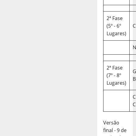
2ª Fase
(5º - 6º
C
Lugares)
N
2ª Fase
(7º - 8º
B
Lugares)
C
C
Versão
final - 9 de