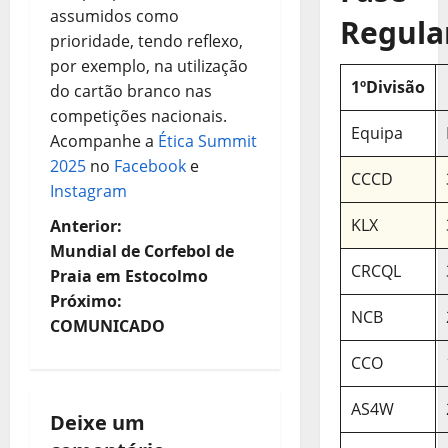
assumidos como
Regula
prioridade, tendo reflexo,
por exemplo, na utilização
1ºDivisão
do cartão branco nas
competições nacionais.
Equipa
Acompanhe a
Ética Summit
2025
no
Facebook
e
CCCD
Instagram
N
KLX
Anterior:
Mundial de Corfebol de
a
CRCQL
Praia em Estocolmo
Próximo:
v
NCB
COMUNICADO
e
CCO
g
AS4W
Deixe um
a