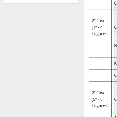
C
2º Fase
(1º - 4º
C
Lugares)
N
K
C
2º Fase
(5º - 6º
C
Lugares)