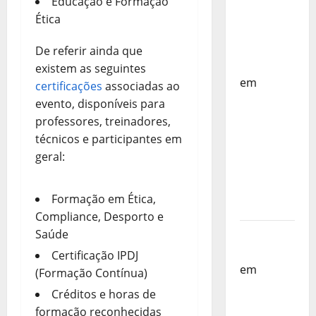
Educação e Formação
Países
Ética
Baixos –
FP
De referir ainda que
Corfebol
existem as seguintes
em
certificações
associadas ao
Selecção
evento, disponíveis para
dos
professores, treinadores,
Países
técnicos e participantes em
Baixos
geral:
estagia
em
Formação em Ética,
Portugal
Compliance, Desporto e
Saúde
Helena
Santos
Certificação IPDJ
em
Sub-
(Formação Contínua)
19 a
Créditos e horas de
Caminho
formação reconhecidas