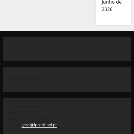
Junho de
2026.
CONTACTOS
Avenida General Norton de Matos, 69 A
1500-312 Lisboa
Telefone: +351 212 422 117
E-mail:
geral@fpcorfebol.pt