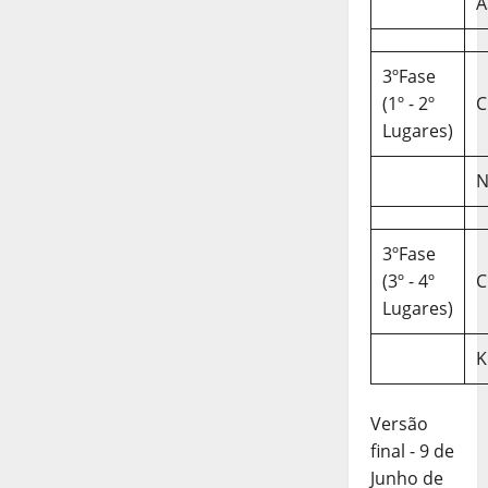
A
3ºFase
(1º - 2º
C
Lugares)
N
3ºFase
(3º - 4º
C
Lugares)
K
Versão
final - 9 de
Junho de