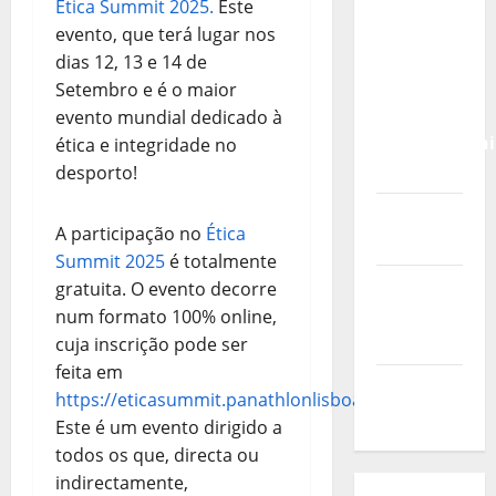
Calendário
Ética Summit 2025.
Este
de Jogos
evento, que terá lugar nos
para o
dias 12, 13 e 14 de
IKF U21
Setembro e é o maior
World
evento mundial dedicado à
Championshi
ética e integridade no
2026
desporto!
Vídeo do
A participação no
Ética
evento
Summit 2025
é totalmente
Nova
gratuita. O evento decorre
Sede da
num formato 100% online,
FPC
cuja inscrição pode ser
feita em
Pós-
https://eticasummit.panathlonlisboa.pt/inscricoes/
.
evento
Este é um evento dirigido a
todos os que, directa ou
indirectamente,