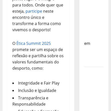
do
para todos. Onde quer que
Mundo
esteja,
participe
neste
Sub-17 –
encontro único e
Resultados
transforme a forma como
do 1º dia
vivemos o desporto!
– FP
Corfebol
O
Ética Summit 2025
em
promete ser um espaço de
Eindhoven
reflexão e partilha sobre os
como
valores fundamentais do
destino
desporto, como:
Agenda
Completa
Integridade e Fair Play
do
Inclusão e Igualdade
Estagio
da
Transparência e
Selecção
Responsabilidade
dos