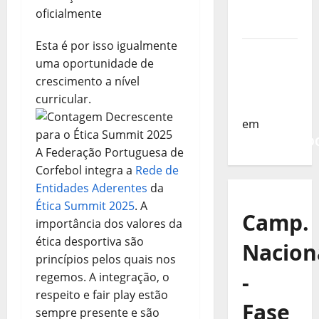
da
oficialmente
Turquia
Esta é por isso igualmente
Sub-19 a
uma oportunidade de
Caminho
crescimento a nível
da
curricular.
Turquia
em
COMUNICAD
A Federação Portuguesa de
Corfebol integra a
Rede de
Entidades Aderentes
da
Ética Summit 2025
. A
Camp.
importância dos valores da
ética desportiva são
Nacion
princípios pelos quais nos
-
regemos. A integração, o
respeito e fair play estão
Fase
sempre presente e são