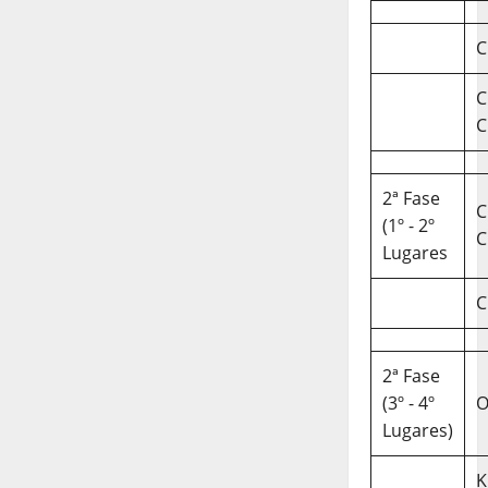
C
C
C
2ª Fase
C
(1º - 2º
C
Lugares
C
2ª Fase
(3º - 4º
O
Lugares)
K