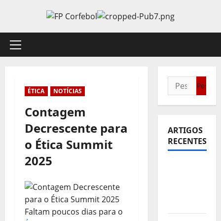
Avançar
para
o
conteúdo
Menu
principal
Pesquisar
ÉTICA
NOTÍCIAS
por:
Contagem
Decrescente para
ARTIGOS
RECENTES
o Ética Summit
2025
Sub21:
Partida
para a
Malásia
Faltam poucos dias para o