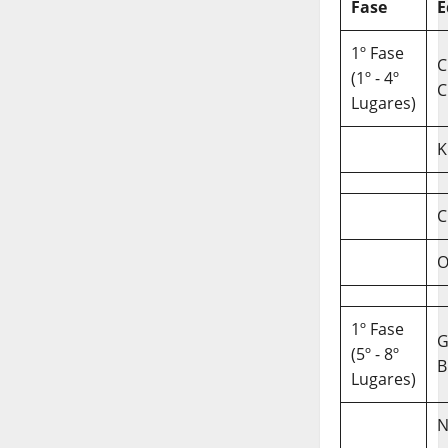
Fase
E
1º Fase
C
(1º - 4º
C
Lugares)
K
C
O
1º Fase
(5º - 8º
B
Lugares)
N