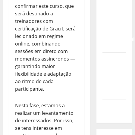
Calendário
confirmar este curso, que
de Jogos
será destinado a
para o
treinadores com
IKF U21
certificação de Grau I, será
World
lecionado em regime
Championshi
online, combinando
2026
sessões em direto com
Vídeo do
momentos assíncronos —
evento
garantindo maior
flexibilidade e adaptação
Nova
ao ritmo de cada
Sede da
participante.
FPC
Pós-
Nesta fase, estamos a
evento
realizar um levantamento
de interessados. Por isso,
se tens interesse em