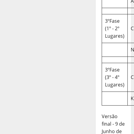
A
3ºFase
(1º - 2º
C
Lugares)
N
3ºFase
(3º - 4º
C
Lugares)
K
Versão
final - 9 de
Junho de