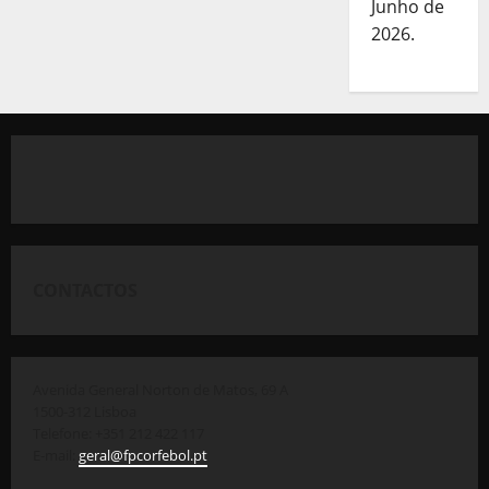
Junho de
2026.
CONTACTOS
Avenida General Norton de Matos, 69 A
1500-312 Lisboa
Telefone: +351 212 422 117
E-mail:
geral@fpcorfebol.pt