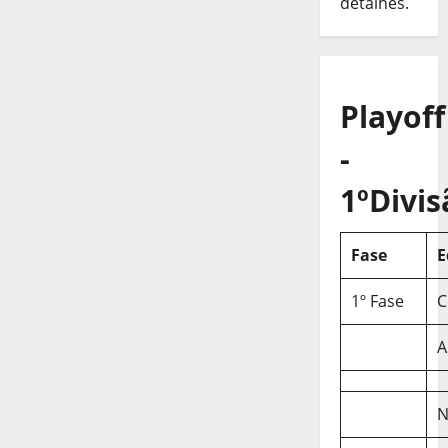
detalhes.
Playoff
-
1ºDivis
Fase
E
1º Fase
C
A
N