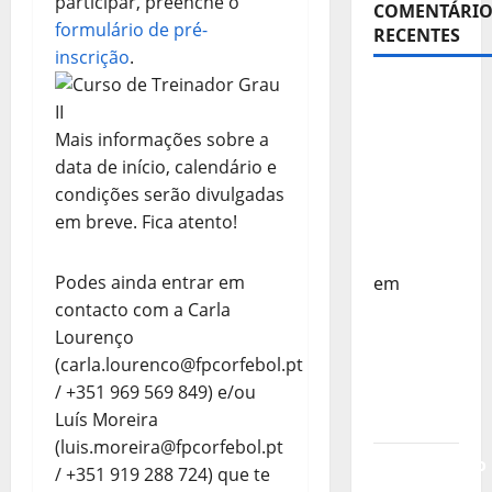
participar, preenche o
COMENTÁRIO
formulário de pré-
RECENTES
inscrição
.
Sub-15 –
Equipa
Mais informações sobre a
Nacional
data de início, calendário e
Regressa
condições serão divulgadas
a Casa –
em breve. Fica atento!
FP
Corfebol
Podes ainda entrar em
em
contacto com a Carla
Europeu
Lourenço
Sub-15 –
(carla.lourenco@fpcorfebol.pt
Resultados
/ +351 969 569 849) e/ou
Corfebol
Luís Moreira
8 (K8)
(luis.moreira@fpcorfebol.pt
Campeonato
/ +351 919 288 724) que te