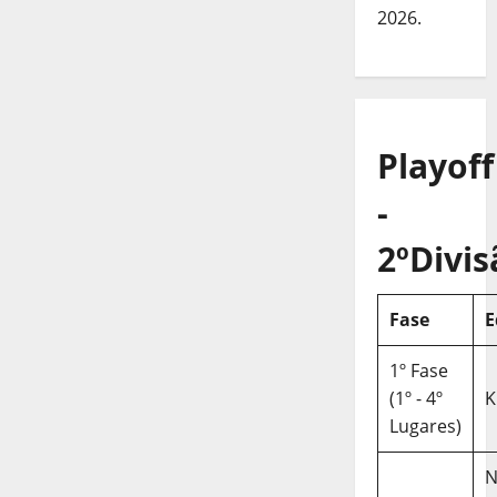
2026.
Playoff
-
2ºDivis
Fase
E
1º Fase
(1º - 4º
K
Lugares)
N