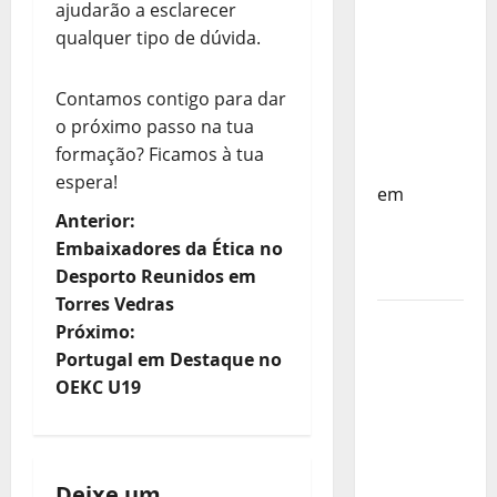
do
ajudarão a esclarecer
Mundo
qualquer tipo de dúvida.
Sub-17 –
Resultados
Contamos contigo para dar
do 1º dia
o próximo passo na tua
– FP
formação? Ficamos à tua
Corfebol
espera!
em
N
Anterior:
Eindhoven
Embaixadores da Ética no
como
a
Desporto Reunidos em
destino
Torres Vedras
v
Agenda
Próximo:
Completa
e
Portugal em Destaque no
do
OEKC U19
g
Estagio
da
a
Selecção
dos
Deixe um