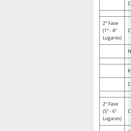
C
2º Fase
(1º - 4º
C
Lugares)
N
K
C
2º Fase
(5º - 6º
C
Lugares)