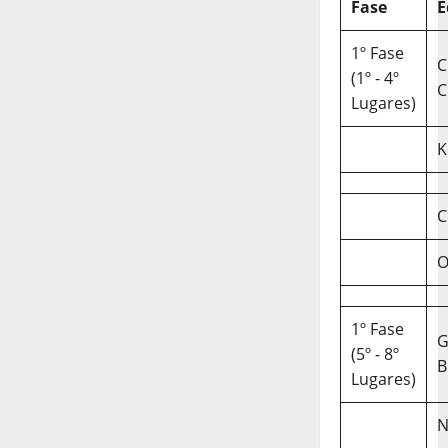
Fase
E
1º Fase
C
(1º - 4º
C
Lugares)
K
C
O
1º Fase
(5º - 8º
B
Lugares)
N