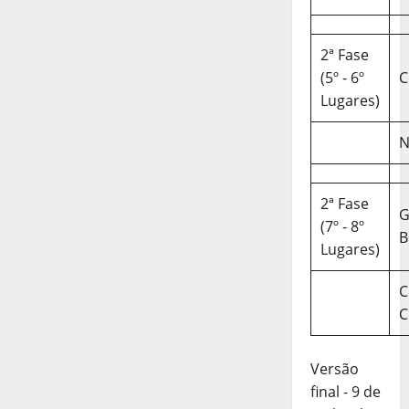
2ª Fase
(5º - 6º
C
Lugares)
N
2ª Fase
(7º - 8º
B
Lugares)
C
C
Versão
final - 9 de