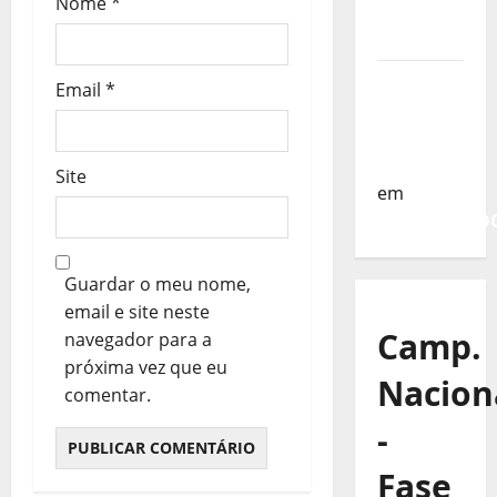
Nome
*
da
s
Turquia
Sub-19 a
Email
*
Caminho
da
Turquia
Site
em
COMUNICAD
Guardar o meu nome,
email e site neste
Camp.
navegador para a
próxima vez que eu
Nacion
comentar.
-
Fase