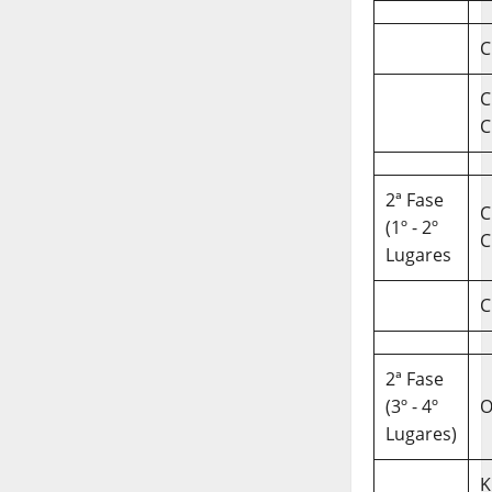
C
C
C
2ª Fase
C
(1º - 2º
C
Lugares
C
2ª Fase
(3º - 4º
O
Lugares)
K