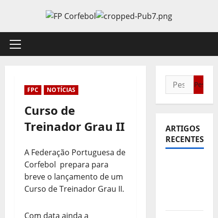
Avançar
para
o
conteúdo
Menu
principal
Pesquisar
FPC
NOTÍCIAS
por:
Curso de
Treinador Grau II
ARTIGOS
RECENTES
A Federação Portuguesa de
Sub21:
Corfebol prepara para
Partida
breve o lançamento de um
para a
Curso de Treinador Grau II.
Malásia
Com data ainda a