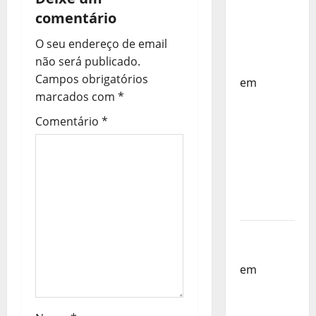
ç
Países
comentário
Baixos –
ã
O seu endereço de email
FP
o
não será publicado.
Corfebol
Campos obrigatórios
em
d
marcados com
*
Selecção
dos
e
Comentário
*
Países
a
Baixos
estagia
r
em
Portugal
t
Helena
i
Santos
g
em
Sub-
19 a
o
Caminho