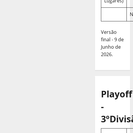
Lugares)
N
Versão
final - 9 de
Junho de
2026.
Playoff
-
3ºDivis