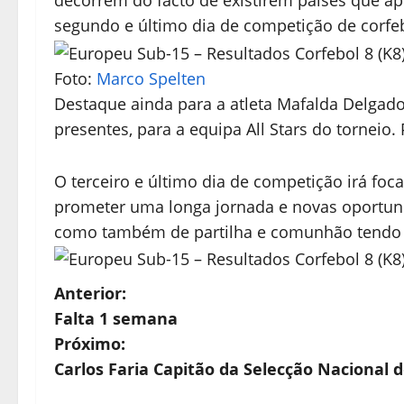
decorrem do facto de existirem países que 
segundo e último dia de competição de corfeb
Foto:
Marco Spelten
Destaque ainda para a atleta Mafalda Delgado,
presentes, para a equipa All Stars do torneio
O terceiro e último dia de competição irá foca
prometer uma longa jornada e novas oportunid
como também de partilha e comunhão tendo 
N
Anterior:
Falta 1 semana
a
Próximo:
v
Carlos Faria Capitão da Selecção Nacional d