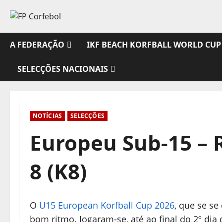
Avançar
para
o
conteúdo
A FEDERAÇÃO
IKF BEACH KORFBALL WORLD CUP
SELECÇÕES NACIONAIS
NOTÍCIAS
SELECÇÕES
Europeu Sub-15 – 
8 (K8)
O
U15 European Korfball Cup 2026
, que se se
bom ritmo. Jogaram-se, até ao final do 2º dia