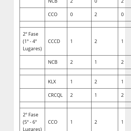
NCB
2
0
2
CCO
0
2
0
2º Fase
(1º - 4º
CCCD
1
2
1
Lugares)
NCB
2
1
2
KLX
1
2
1
CRCQL
2
1
2
2º Fase
(5º - 6º
CCO
1
2
1
Lugares)