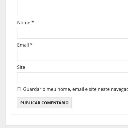
i
g
Nome
*
o
s
Email
*
Site
Guardar o meu nome, email e site neste navega