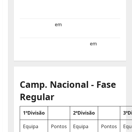
Selecção dos Países Baixos estagia em
Portugal
Helena Santos
em
Sub-19 a Caminho da
Turquia
Sub-19 a Caminho da Turquia
em
COMUNICADO
Camp. Nacional - Fase
Regular
1ºDivisão
2ªDivisão
3ªD
Equipa
Pontos
Equipa
Pontos
Equ