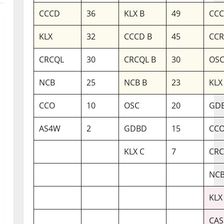
CCCD
36
KLX B
49
CCC
KLX
32
CCCD B
45
CC
CRCQL
30
CRCQL B
30
OSC
NCB
25
NCB B
23
KLX
CCO
10
OSC
20
GDB
AS4W
2
GDBD
15
CCO
KLX C
7
CRC
NCB
KLX
CAS