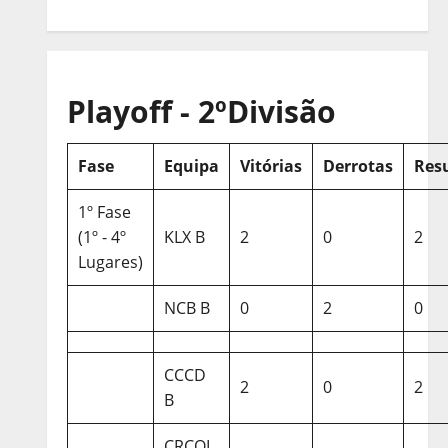
Playoff - 2ºDivisão
Fase
Equipa
Vitórias
Derrotas
Res
1º Fase
(1º - 4º
KLX B
2
0
2
Lugares)
NCB B
0
2
0
CCCD
2
0
2
B
CRCQL