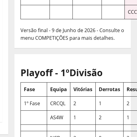
CCC
Versão final - 9 de Junho de 2026 - Consulte o
menu COMPETIÇÕES para mais detalhes.
Playoff - 1ºDivisão
Fase
Equipa
Vitórias
Derrotas
Res
1º Fase
CRCQL
2
1
2
AS4W
1
2
1