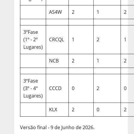
AS4W
2
1
2
3ºFase
(1º - 2º
CRCQL
1
2
1
Lugares)
NCB
2
1
2
3ºFase
(3º - 4º
CCCD
0
2
0
Lugares)
KLX
2
0
2
Versão final - 9 de Junho de 2026.