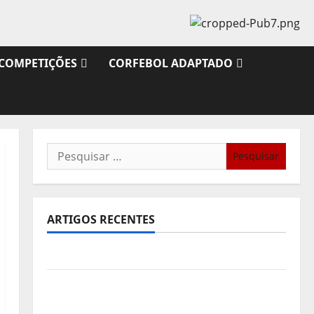
COMPETIÇÕES
CORFEBOL ADAPTADO
Pesquisar
por:
ARTIGOS RECENTES
Sub21: Partida para a Malásia
Calendário de Jogos para o IKF U21 World
Championship 2026