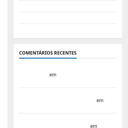
Vídeo do evento
Nova Sede da FPC
Pós-evento
COMENTÁRIOS RECENTES
Sub-15 – Equipa Nacional Regressa a Casa
– FP Corfebol
em
Europeu Sub-15 –
Resultados Corfebol 8 (K8)
Campeonato do Mundo Sub-17 –
Resultados do 1º dia – FP Corfebol
em
Eindhoven como destino
Agenda Completa do Estagio da Selecção
dos Países Baixos – FP Corfebol
em