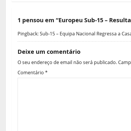
e
g
1 pensou em “
Europeu Sub-15 – Resulta
a
Pingback:
Sub-15 – Equipa Nacional Regressa a Casa
ç
ã
Deixe um comentário
o
O seu endereço de email não será publicado.
Campo
Comentário
*
d
e
a
r
t