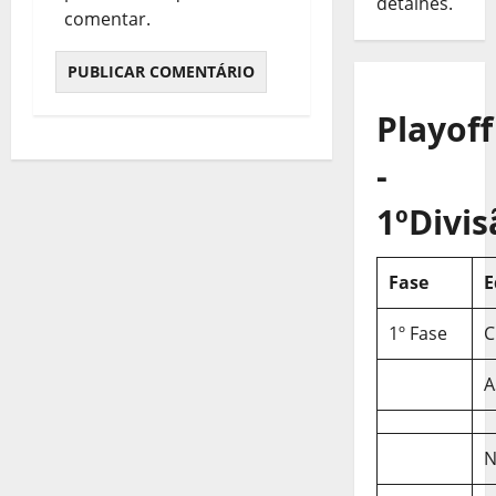
detalhes.
comentar.
Playoff
-
1ºDivis
Fase
E
1º Fase
C
A
N