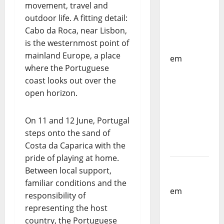
movement, travel and
Países
outdoor life. A fitting detail:
Baixos –
Cabo da Roca, near Lisbon,
FP
is the westernmost point of
Corfebol
mainland Europe, a place
em
where the Portuguese
Selecção
coast looks out over the
dos
open horizon.
Países
Baixos
On 11 and 12 June, Portugal
estagia
steps onto the sand of
em
Costa da Caparica with the
Portugal
pride of playing at home.
Helena
Between local support,
Santos
familiar conditions and the
em
Sub-
responsibility of
19 a
representing the host
Caminho
country, the Portuguese