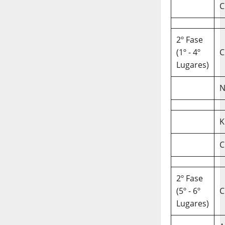
C
2º Fase
(1º - 4º
C
Lugares)
N
K
C
2º Fase
(5º - 6º
C
Lugares)