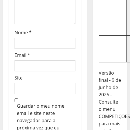
t
i
Nome
*
g
o
Email
*
s
Versão
Site
final - 9 de
Junho de
2026 -
Consulte
Guardar o meu nome,
o menu
email e site neste
COMPETIÇÕES
navegador para a
para mais
próxima vez que eu