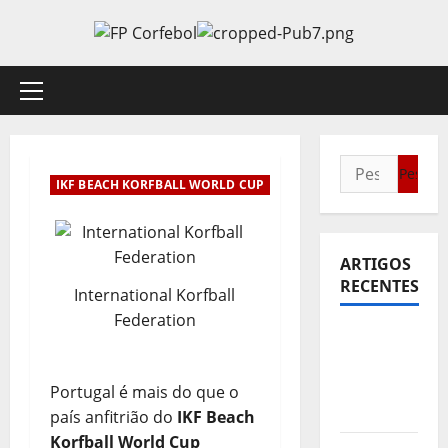
Avançar
para
o
conteúdo
Menu
principal
Pesquisar
IKF BEACH KORFBALL WORLD CUP
por:
ARTIGOS
RECENTES
International Korfball
Federation
Sub21:
Partida
para a
Portugal é mais do que o
Malásia
país anfitrião do
IKF Beach
Korfball World Cup