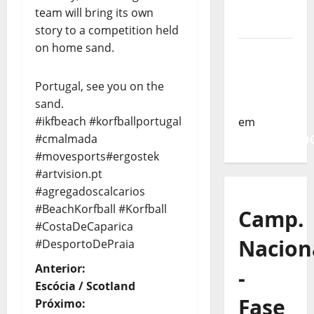
da
team will bring its own
Turquia
story to a competition held
on home sand.
Sub-19 a
Caminho
Portugal, see you on the
da
sand.
Turquia
#ikfbeach #korfballportugal
em
#cmalmada
COMUNICAD
#movesports#ergostek
#artvision.pt
#agregadoscalcarios
#BeachKorfball #Korfball
Camp.
#CostaDeCaparica
Nacion
#DesportoDePraia
N
Anterior:
-
Escócia / Scotland
a
Fase
Próximo: