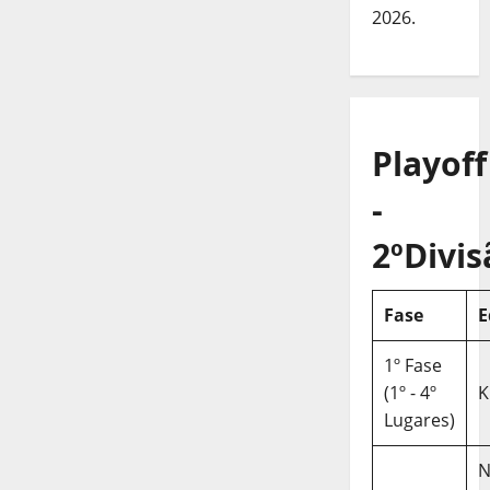
2026.
Playoff
-
2ºDivis
Fase
E
1º Fase
(1º - 4º
K
Lugares)
N