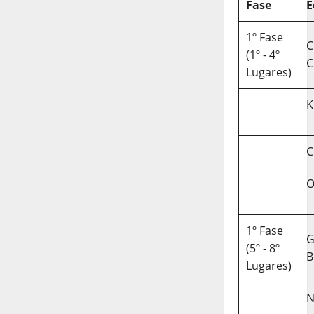
Fase
E
1º Fase
C
(1º - 4º
C
Lugares)
K
C
O
1º Fase
(5º - 8º
B
Lugares)
N