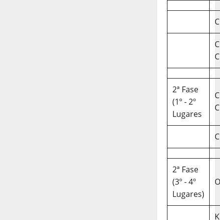
C
C
C
2ª Fase
C
(1º - 2º
C
Lugares
C
2ª Fase
(3º - 4º
O
Lugares)
K