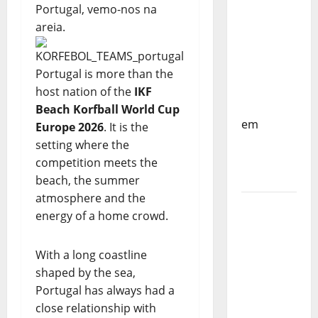
do
Portugal, vemo-nos na
Mundo
areia.
Sub-17 –
Resultados
do 1º dia
Portugal is more than the
– FP
host nation of the
IKF
Corfebol
Beach Korfball World Cup
em
Europe 2026
. It is the
Eindhoven
setting where the
como
competition meets the
destino
beach, the summer
atmosphere and the
Agenda
energy of a home crowd.
Completa
do
With a long coastline
Estagio
shaped by the sea,
da
Portugal has always had a
Selecção
close relationship with
dos