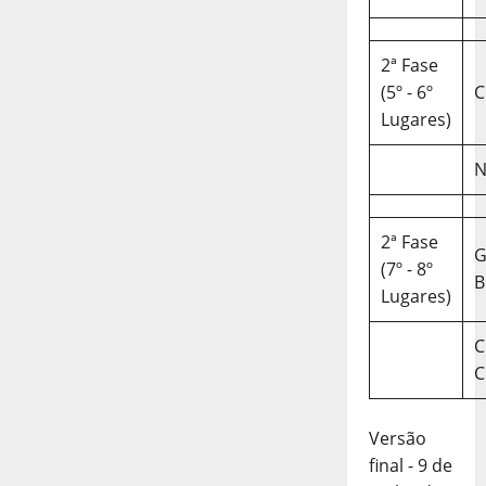
2ª Fase
(5º - 6º
C
Lugares)
N
2ª Fase
(7º - 8º
B
Lugares)
C
C
Versão
final - 9 de