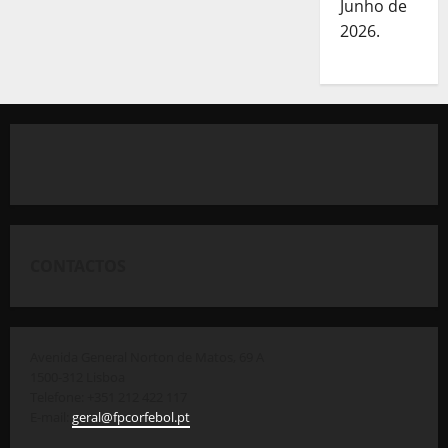
Junho de
2026.
CONTACTOS
Avenida General Norton de Matos, 69 A
1500-312 Lisboa
Telefone: +351 212 422 117
E-mail:
geral@fpcorfebol.pt