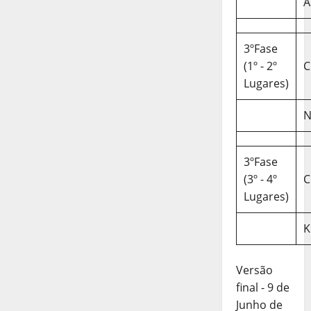
A
3ºFase
(1º - 2º
C
Lugares)
N
3ºFase
(3º - 4º
C
Lugares)
K
Versão
final - 9 de
Junho de