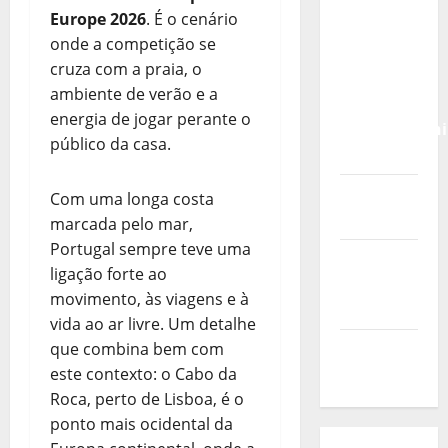
Calendário
Europe 2026
. É o cenário
de Jogos
onde a competição se
para o
cruza com a praia, o
IKF U21
ambiente de verão e a
World
energia de jogar perante o
Championshi
público da casa.
2026
Vídeo do
Com uma longa costa
evento
marcada pelo mar,
Portugal sempre teve uma
Nova
ligação forte ao
Sede da
movimento, às viagens e à
FPC
vida ao ar livre. Um detalhe
que combina bem com
Pós-
este contexto: o Cabo da
evento
Roca, perto de Lisboa, é o
ponto mais ocidental da