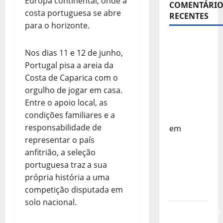
Europa continental, onde a
COMENTÁRIO
costa portuguesa se abre
RECENTES
para o horizonte.
Sub-15 –
Nos dias 11 e 12 de junho,
Equipa
Portugal pisa a areia da
Nacional
Costa de Caparica com o
Regressa
orgulho de jogar em casa.
a Casa –
Entre o apoio local, as
FP
condições familiares e a
Corfebol
responsabilidade de
em
representar o país
Europeu
anfitrião, a seleção
Sub-15 –
portuguesa traz a sua
Resultados
própria história a uma
Corfebol
competição disputada em
8 (K8)
solo nacional.
Campeonato