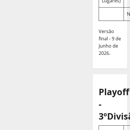
Lugares)
N
Versão
final - 9 de
Junho de
2026.
Playoff
-
3ºDivis