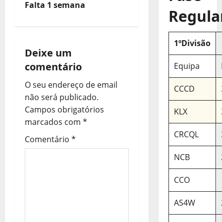
Falta 1 semana
v
Regula
e
1ºDivisão
g
Deixe um
comentário
Equipa
a
O seu endereço de email
CCCD
ç
não será publicado.
Campos obrigatórios
KLX
ã
marcados com
*
o
CRCQL
Comentário
*
d
NCB
e
CCO
a
AS4W
r