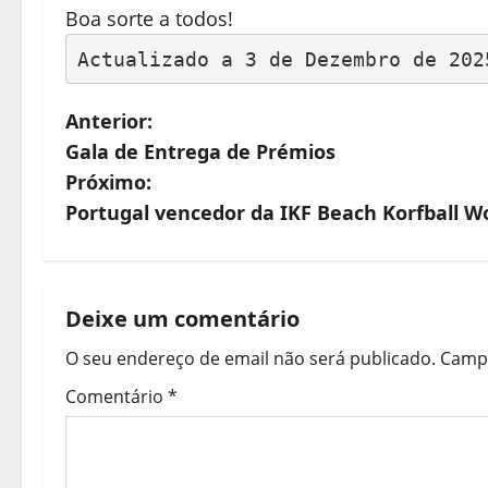
Boa sorte a todos!
Actualizado a 3 de Dezembro de 202
N
Anterior:
Gala de Entrega de Prémios
a
Próximo:
v
Portugal vencedor da IKF Beach Korfball W
e
g
Deixe um comentário
a
O seu endereço de email não será publicado.
Campo
ç
Comentário
*
ã