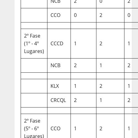
NCB
2
0
2
CCO
0
2
0
2º Fase
(1º - 4º
CCCD
1
2
1
Lugares)
NCB
2
1
2
KLX
1
2
1
CRCQL
2
1
2
2º Fase
(5º - 6º
CCO
1
2
1
Lugares)