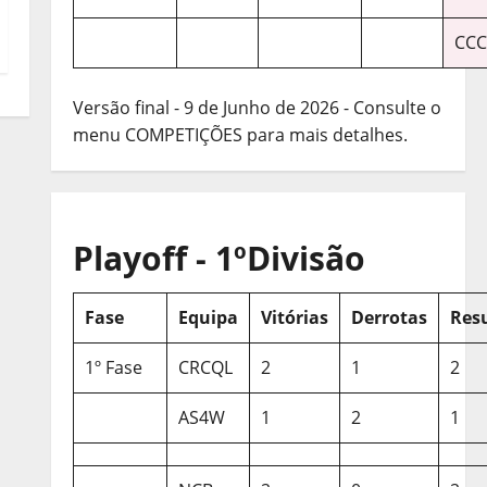
CCC
Versão final - 9 de Junho de 2026 - Consulte o
menu COMPETIÇÕES para mais detalhes.
Playoff - 1ºDivisão
Fase
Equipa
Vitórias
Derrotas
Res
1º Fase
CRCQL
2
1
2
AS4W
1
2
1