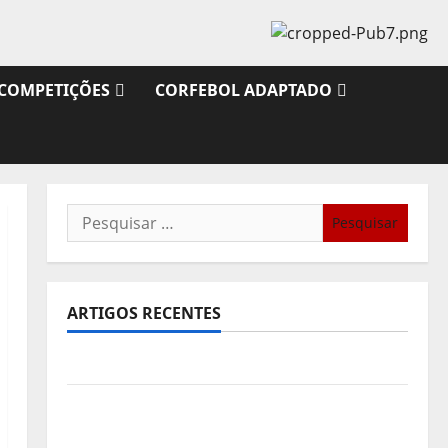
COMPETIÇÕES
CORFEBOL ADAPTADO
Pesquisar
por:
ARTIGOS RECENTES
Sub21: Partida para a Malásia
Calendário de Jogos para o IKF U21 World
Championship 2026