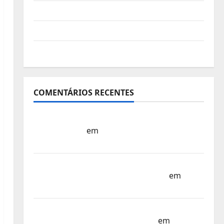
Vídeo do evento
Nova Sede da FPC
Pós-evento
COMENTÁRIOS RECENTES
Sub-15 – Equipa Nacional Regressa a Casa
– FP Corfebol
em
Europeu Sub-15 –
Resultados Corfebol 8 (K8)
Campeonato do Mundo Sub-17 –
Resultados do 1º dia – FP Corfebol
em
Eindhoven como destino
Agenda Completa do Estagio da Selecção
dos Países Baixos – FP Corfebol
em