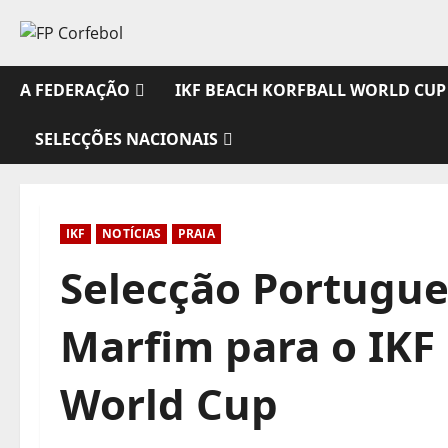
Avançar
para
o
conteúdo
A FEDERAÇÃO
IKF BEACH KORFBALL WORLD CUP
SELECÇÕES NACIONAIS
IKF
NOTÍCIAS
PRAIA
Selecção Portugue
Marfim para o IKF
World Cup