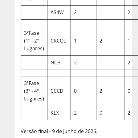
AS4W
2
1
2
3ºFase
(1º - 2º
CRCQL
1
2
1
Lugares)
NCB
2
1
2
3ºFase
(3º - 4º
CCCD
0
2
0
Lugares)
KLX
2
0
2
Versão final - 9 de Junho de 2026.