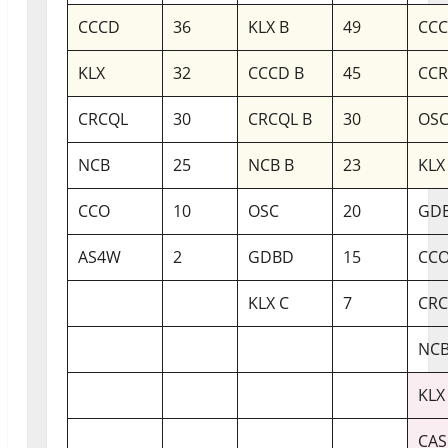
CCCD
36
KLX B
49
CCC
KLX
32
CCCD B
45
CC
CRCQL
30
CRCQL B
30
OSC
NCB
25
NCB B
23
KLX
CCO
10
OSC
20
GDB
AS4W
2
GDBD
15
CCO
KLX C
7
CRC
NCB
KLX
CAS