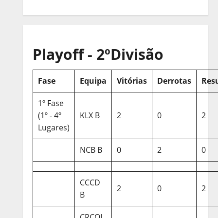
Playoff - 2ºDivisão
Fase
Equipa
Vitórias
Derrotas
Res
1º Fase
(1º - 4º
KLX B
2
0
2
Lugares)
NCB B
0
2
0
CCCD
2
0
2
B
CRCQL