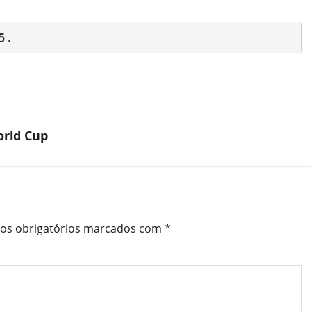
5.
orld Cup
s obrigatórios marcados com
*