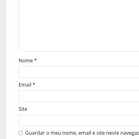
o
d
e
a
r
Nome
*
t
i
Email
*
g
o
Site
s
Guardar o meu nome, email e site neste navega