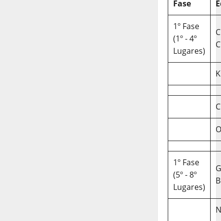
Fase
E
1º Fase
C
(1º - 4º
C
Lugares)
K
C
O
1º Fase
(5º - 8º
B
Lugares)
N