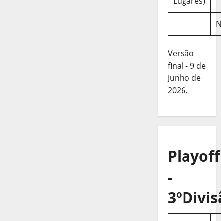
Lugares)
N
Versão
final - 9 de
Junho de
2026.
Playoff
-
3ºDivis