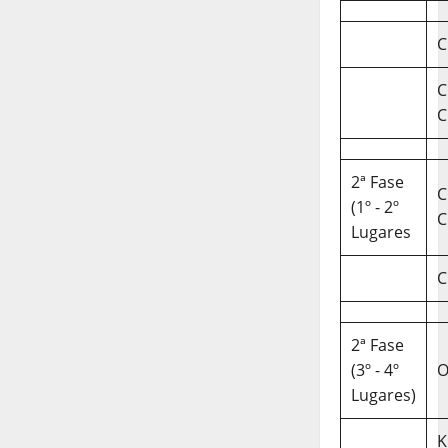
C
C
C
2ª Fase
C
(1º - 2º
C
Lugares
C
2ª Fase
(3º - 4º
O
Lugares)
K