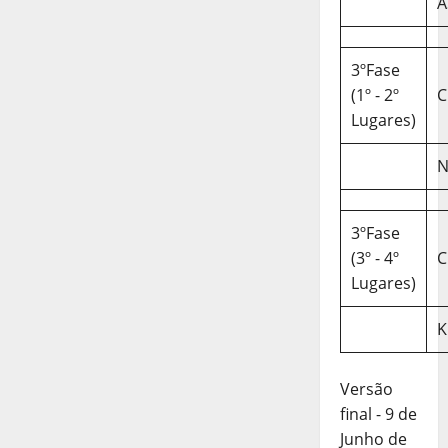
A
3ºFase
(1º - 2º
C
Lugares)
N
3ºFase
(3º - 4º
C
Lugares)
K
Versão
final - 9 de
Junho de