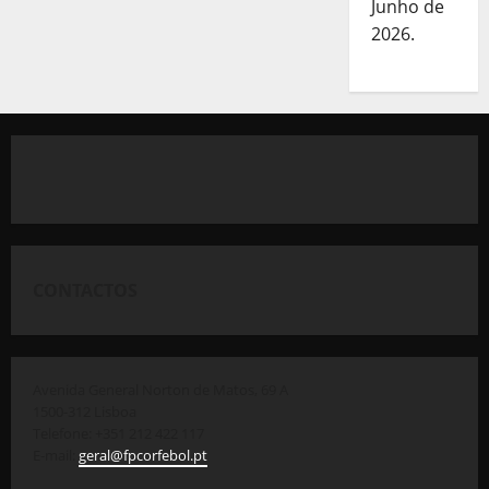
Junho de
2026.
CONTACTOS
Avenida General Norton de Matos, 69 A
1500-312 Lisboa
Telefone: +351 212 422 117
E-mail:
geral@fpcorfebol.pt