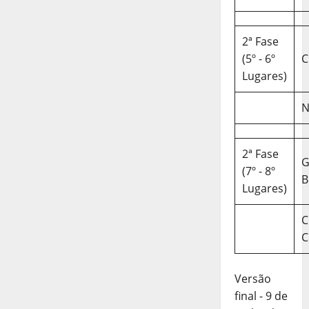
2ª Fase
(5º - 6º
C
Lugares)
N
2ª Fase
(7º - 8º
B
Lugares)
C
C
Versão
final - 9 de