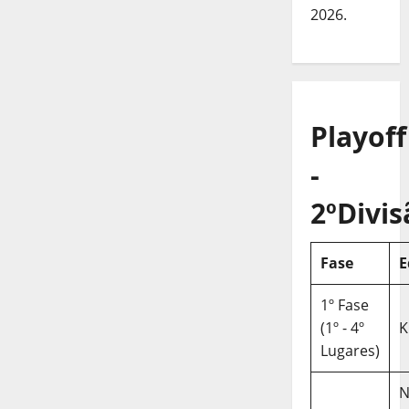
2026.
Playoff
-
2ºDivis
Fase
E
1º Fase
(1º - 4º
K
Lugares)
N