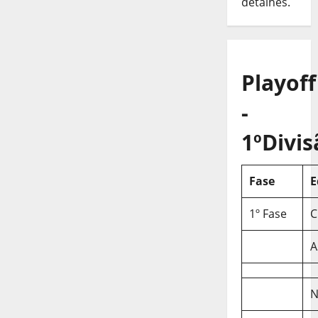
detalhes.
Playoff
-
1ºDivis
Fase
E
1º Fase
C
A
N