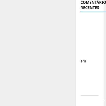
COMENTÁRIO
RECENTES
Sub-15 –
Equipa
Nacional
Regressa
a Casa –
FP
Corfebol
em
Europeu
Sub-15 –
Resultados
Corfebol
8 (K8)
Campeonato