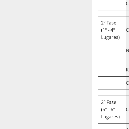
C
2º Fase
(1º - 4º
C
Lugares)
N
K
C
2º Fase
(5º - 6º
C
Lugares)