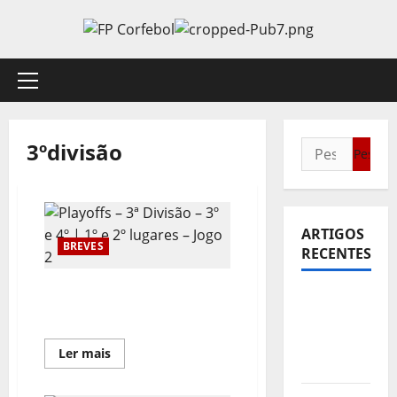
Avançar
para
o
conteúdo
Menu
principal
3ºdivisão
Pesquisar
por:
ARTIGOS
BREVES
RECENTES
Playoffs – 3ª Divisão – 3º e
Sub21:
4º | 1º e 2º lugares – Jogo 2
Partida
para a
Leia
Ler mais
Malásia
mais
sobre
Playoffs