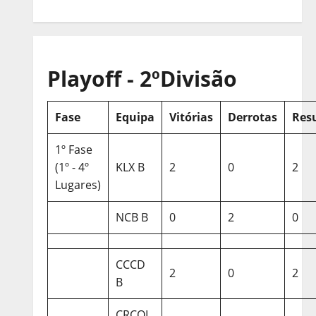
Playoff - 2ºDivisão
Fase
Equipa
Vitórias
Derrotas
Res
1º Fase
(1º - 4º
KLX B
2
0
2
Lugares)
NCB B
0
2
0
CCCD
2
0
2
B
CRCQL