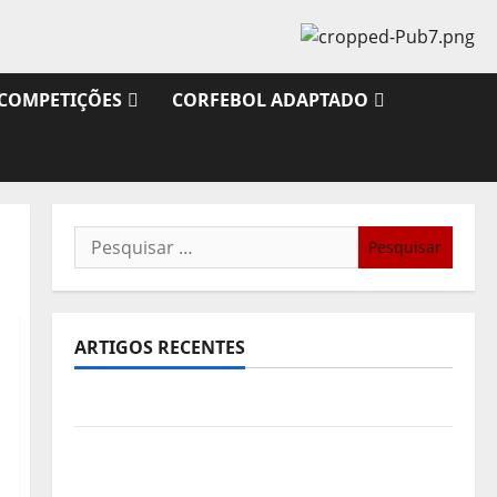
COMPETIÇÕES
CORFEBOL ADAPTADO
Pesquisar
por:
ARTIGOS RECENTES
Sub21: Partida para a Malásia
Calendário de Jogos para o IKF U21 World
Championship 2026