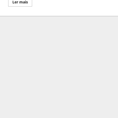
Leia
Ler mais
mais
sobre
Moscavide
Recebeu
Corfebol
Adaptado