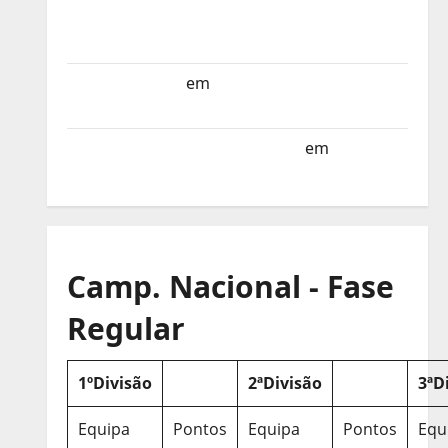
Selecção dos Países Baixos estagia em
Portugal
Helena Santos
em
Sub-19 a Caminho da
Turquia
Sub-19 a Caminho da Turquia
em
COMUNICADO
Camp. Nacional - Fase
Regular
1ºDivisão
2ªDivisão
3ªD
Equipa
Pontos
Equipa
Pontos
Equ