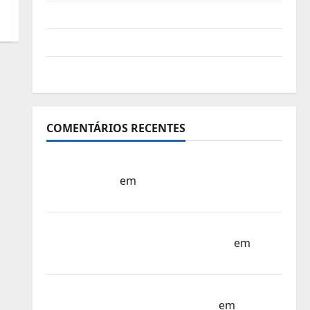
Vídeo do evento
Nova Sede da FPC
Pós-evento
COMENTÁRIOS RECENTES
Sub-15 – Equipa Nacional Regressa a Casa
– FP Corfebol
em
Europeu Sub-15 –
Resultados Corfebol 8 (K8)
Campeonato do Mundo Sub-17 –
Resultados do 1º dia – FP Corfebol
em
Eindhoven como destino
Agenda Completa do Estagio da Selecção
dos Países Baixos – FP Corfebol
em