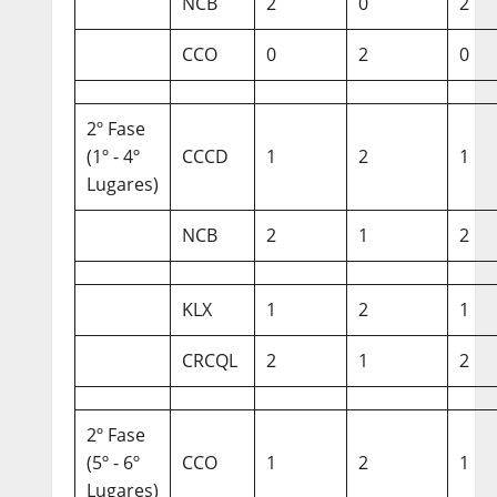
NCB
2
0
2
CCO
0
2
0
2º Fase
(1º - 4º
CCCD
1
2
1
Lugares)
NCB
2
1
2
KLX
1
2
1
CRCQL
2
1
2
2º Fase
(5º - 6º
CCO
1
2
1
Lugares)