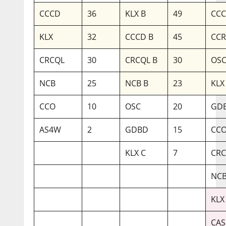
CCCD
36
KLX B
49
CCC
KLX
32
CCCD B
45
CC
CRCQL
30
CRCQL B
30
OSC
NCB
25
NCB B
23
KLX
CCO
10
OSC
20
GDB
AS4W
2
GDBD
15
CCO
KLX C
7
CRC
NCB
KLX
CAS