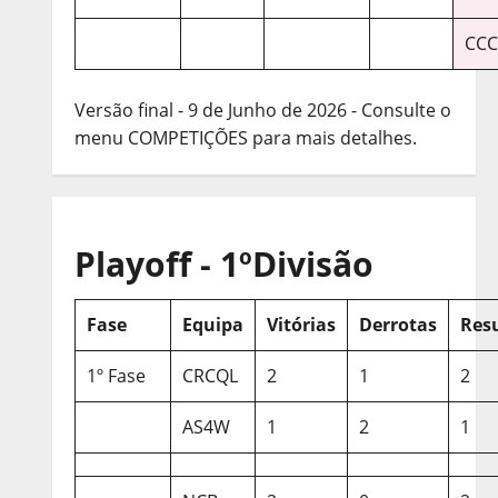
CCC
Versão final - 9 de Junho de 2026 - Consulte o
menu COMPETIÇÕES para mais detalhes.
Playoff - 1ºDivisão
Fase
Equipa
Vitórias
Derrotas
Res
1º Fase
CRCQL
2
1
2
AS4W
1
2
1