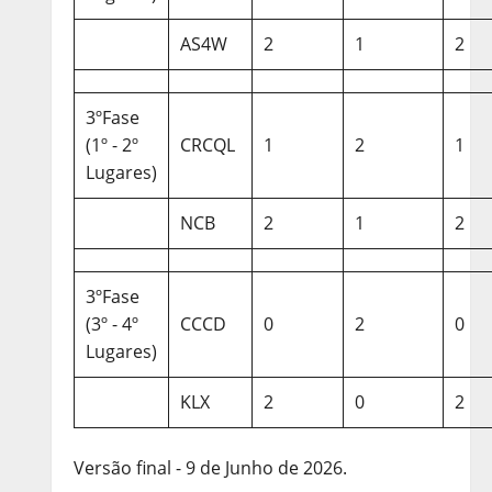
AS4W
2
1
2
3ºFase
(1º - 2º
CRCQL
1
2
1
Lugares)
NCB
2
1
2
3ºFase
(3º - 4º
CCCD
0
2
0
Lugares)
KLX
2
0
2
Versão final - 9 de Junho de 2026.