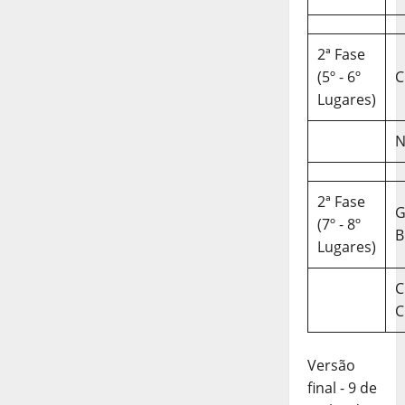
2ª Fase
(5º - 6º
C
Lugares)
N
2ª Fase
(7º - 8º
B
Lugares)
C
C
Versão
final - 9 de