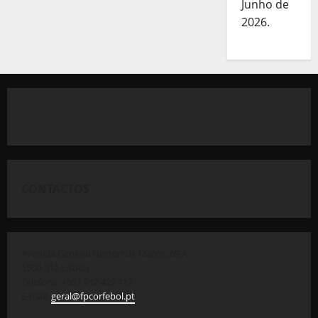
Junho de
2026.
CONTACTOS
Avenida General Norton de Matos, 69 A
1500-312 Lisboa
Telefone: +351 212 422 117
E-mail:
geral@fpcorfebol.pt