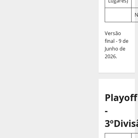
Lugares)
N
Versão
final - 9 de
Junho de
2026.
Playoff
-
3ºDivis