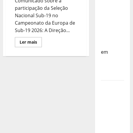
do
Comunicado sobre a
Mundo
participação da Seleção
Sub-17 –
Nacional Sub-19 no
Resultados
Campeonato da Europa de
do 1º dia
Sub-19 2026: A Direção...
– FP
Leia
Ler mais
Corfebol
mais
sobre
em
COMUNICADO
Eindhoven
como
destino
Agenda
Completa
do
Estagio
da
Selecção
dos