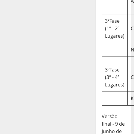
A
3ºFase
(1º - 2º
C
Lugares)
N
3ºFase
(3º - 4º
C
Lugares)
K
Versão
final - 9 de
Junho de