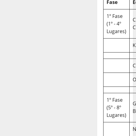
Fase
E
1º Fase
C
(1º - 4º
C
Lugares)
K
C
O
1º Fase
(5º - 8º
B
Lugares)
N