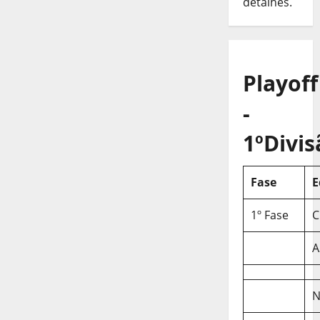
detalhes.
Playoff
-
1ºDivis
Fase
E
1º Fase
C
A
N