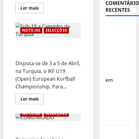
COMENTÁRIO
Leia
Ler mais
RECENTES
mais
sobre
Portugal
em
Sub-15 –
Destaque
NOTÍCIAS
SELECÇÕES
Equipa
no
OEKC
Nacional
U19
Sub-19 a Caminho da
Regressa
Turquia
a Casa –
Disputa-se de 3 a 5 de Abril,
FP
na Turquia, o IKF U19
Corfebol
(Open) European Korfball
em
Championship. Para...
Europeu
Sub-15 –
Leia
Ler mais
mais
Resultados
sobre
Corfebol
Sub-
NOTÍCIAS
SELECÇÕES
19
8 (K8)
a
Caminho
COMUNICADO
da
Campeonato
Turquia