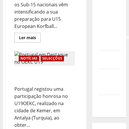
Calendário
os Sub-15 nacionais vêm
de Jogos
intensificando a sua
para o
preparação para U15
IKF U21
European Korfball...
World
Championshi
Leia
Ler mais
mais
2026
sobre
Sub-
15
Vídeo do
em
NOTÍCIAS
SELECÇÕES
Fase
evento
de
Preparação
Portugal em Destaque no
Adiantada
Nova
para
OEKC U19
Sede da
a
Polónia
Portugal registou uma
FPC
participação honrosa no
Pós-
U19OEKC, realizado na
evento
cidade de Kemer, em
Antalya (Turquia), ao
obter...