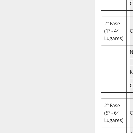
C
2º Fase
(1º - 4º
C
Lugares)
N
K
C
2º Fase
(5º - 6º
C
Lugares)