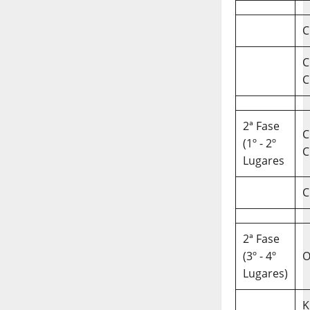
C
C
C
2ª Fase
C
(1º - 2º
C
Lugares
C
2ª Fase
(3º - 4º
O
Lugares)
K