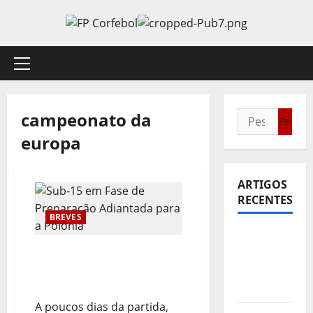
Avançar
para
o
conteúdo
Menu
principal
campeonato da
Pesquisar
por:
europa
ARTIGOS
RECENTES
BREVES
Sub21:
Sub-15 em Fase de
Partida
Preparação Adiantada
para a
para a Polónia
Malásia
A poucos dias da partida,