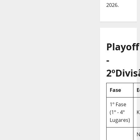
2026.
Playoff
-
2ºDivis
Fase
E
1º Fase
(1º - 4º
K
Lugares)
N