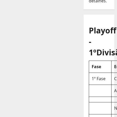
detalhes.
Playoff
-
1ºDivis
Fase
E
1º Fase
C
A
N