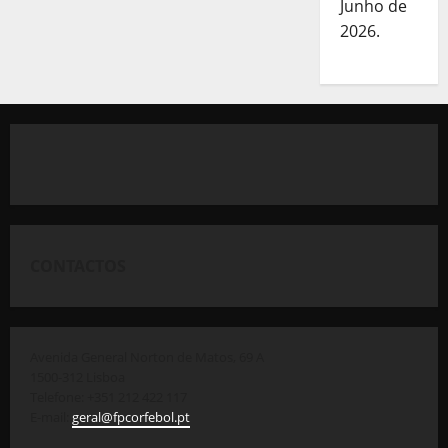
Junho de
2026.
CONTACTOS
Avenida General Norton de Matos, 69 A
1500-312 Lisboa
Telefone: +351 212 422 117
E-mail:
geral@fpcorfebol.pt