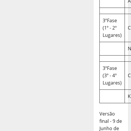
A
3ºFase
(1º - 2º
C
Lugares)
N
3ºFase
(3º - 4º
C
Lugares)
K
Versão
final - 9 de
Junho de