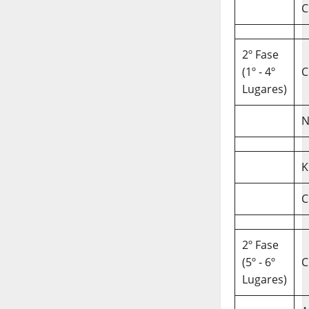
C
2º Fase
(1º - 4º
C
Lugares)
N
K
C
2º Fase
(5º - 6º
C
Lugares)