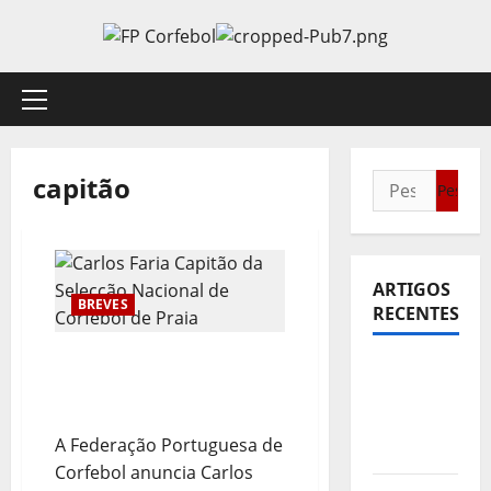
Avançar
para
o
conteúdo
Menu
principal
capitão
Pesquisar
por:
ARTIGOS
BREVES
RECENTES
Carlos Faria Capitão da
Sub21:
Selecção Nacional de
Partida
Corfebol de Praia
para a
A Federação Portuguesa de
Malásia
Corfebol anuncia Carlos