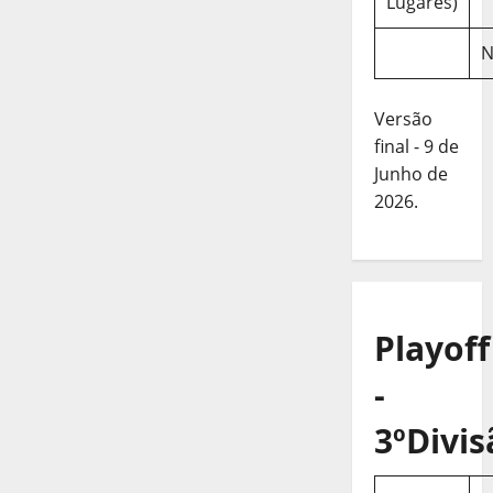
Lugares)
N
Versão
final - 9 de
Junho de
2026.
Playoff
-
3ºDivis