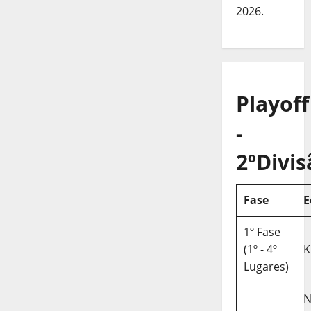
2026.
Playoff
-
2ºDivis
Fase
E
1º Fase
(1º - 4º
K
Lugares)
N