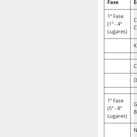
Fase
E
1º Fase
C
(1º - 4º
C
Lugares)
K
C
O
1º Fase
(5º - 8º
B
Lugares)
N