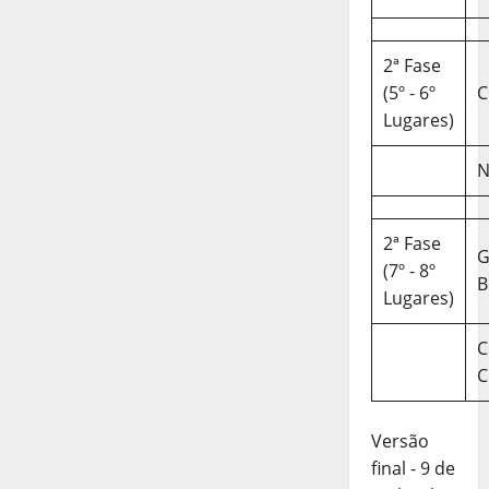
2ª Fase
(5º - 6º
C
Lugares)
N
2ª Fase
(7º - 8º
B
Lugares)
C
C
Versão
final - 9 de