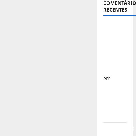
COMENTÁRIO
RECENTES
Sub-15 –
Equipa
Nacional
Regressa
a Casa –
FP
Corfebol
em
Europeu
Sub-15 –
Resultados
Corfebol
8 (K8)
Campeonato