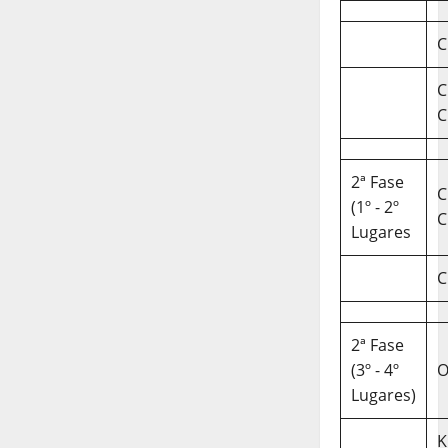
C
C
C
2ª Fase
C
(1º - 2º
C
Lugares
C
2ª Fase
(3º - 4º
O
Lugares)
K