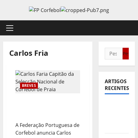
Avançar
para
o
conteúdo
Menu
principal
Carlos Fria
Pesquisar
por:
ARTIGOS
BREVES
RECENTES
Carlos Faria Capitão da
Sub21:
Selecção Nacional de
Partida
Corfebol de Praia
para a
A Federação Portuguesa de
Malásia
Corfebol anuncia Carlos