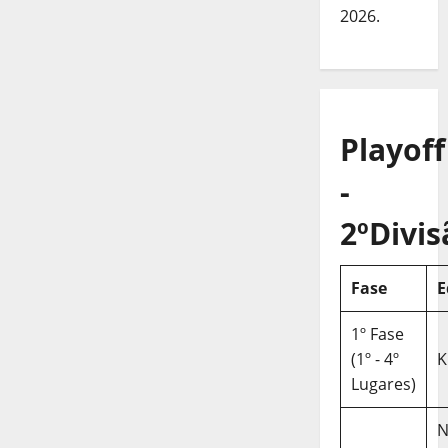
2026.
Playoff
-
2ºDivis
Fase
E
1º Fase
(1º - 4º
K
Lugares)
N