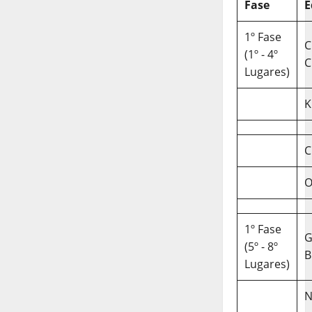
Fase
E
1º Fase
C
(1º - 4º
C
Lugares)
K
C
O
1º Fase
(5º - 8º
B
Lugares)
N