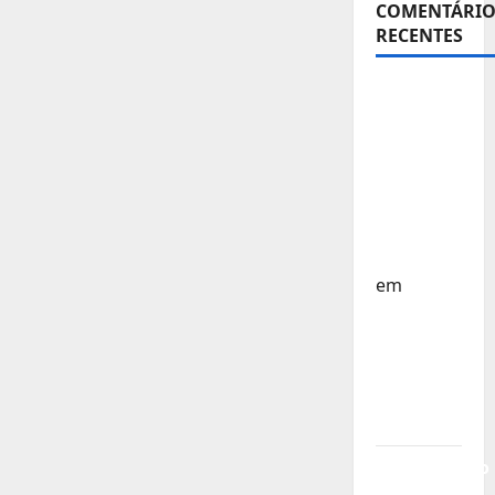
COMENTÁRIO
RECENTES
Sub-15 –
Equipa
Nacional
Regressa
a Casa –
FP
Corfebol
em
Europeu
Sub-15 –
Resultados
Corfebol
8 (K8)
Campeonato