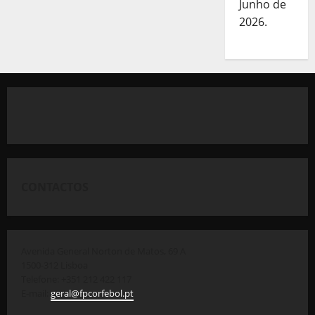
Junho de
2026.
CONTACTOS
Avenida General Norton de Matos, 69 A
1500-312 Lisboa
Telefone: +351 212 422 117
E-mail:
geral@fpcorfebol.pt