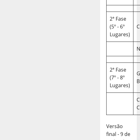
2ª Fase
(5º - 6º
C
Lugares)
N
2ª Fase
(7º - 8º
B
Lugares)
C
C
Versão
final - 9 de