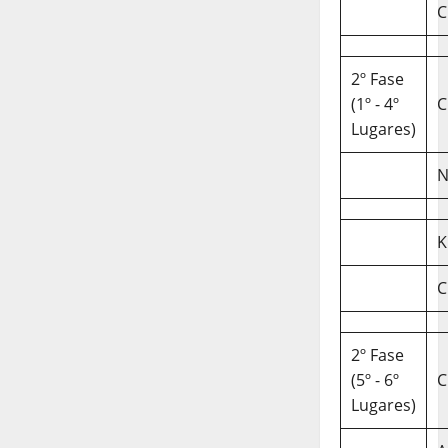
C
2º Fase
(1º - 4º
C
Lugares)
N
K
C
2º Fase
(5º - 6º
C
Lugares)