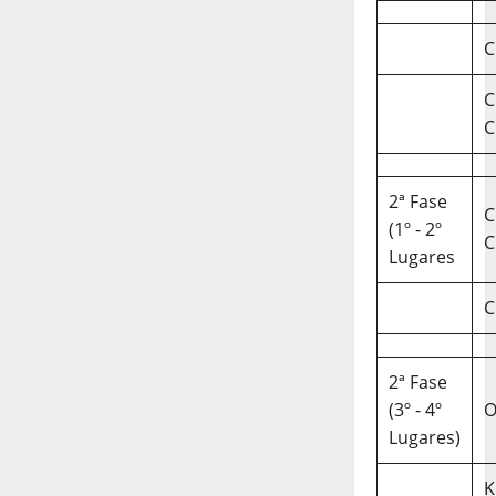
C
C
C
2ª Fase
C
(1º - 2º
C
Lugares
C
2ª Fase
(3º - 4º
O
Lugares)
K