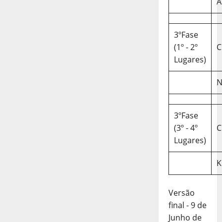
A
3ºFase
(1º - 2º
C
Lugares)
N
3ºFase
(3º - 4º
C
Lugares)
K
Versão
final - 9 de
Junho de