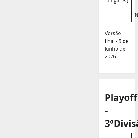
Lugares)
N
Versão
final - 9 de
Junho de
2026.
Playoff
-
3ºDivis