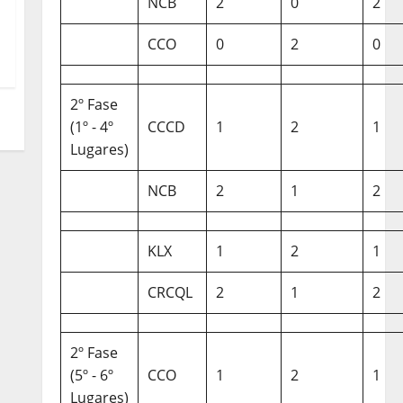
NCB
2
0
2
CCO
0
2
0
2º Fase
(1º - 4º
CCCD
1
2
1
Lugares)
NCB
2
1
2
KLX
1
2
1
CRCQL
2
1
2
2º Fase
(5º - 6º
CCO
1
2
1
Lugares)