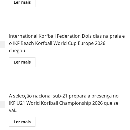
Leia
Ler mais
mais
sobre
Vídeo
do
evento
Pós-evento
International Korfball Federation Dois dias na praia e
o IKF Beach Korfball World Cup Europe 2026
chegou...
Leia
Ler mais
mais
sobre
Pós-
evento
Sub21: Preparação para a Malásia
A selecção nacional sub-21 prepara a presença no
IKF U21 World Korfball Championship 2026 que se
vai...
Leia
Ler mais
mais
sobre