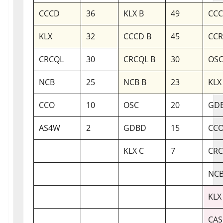
CCCD
36
KLX B
49
CCC
KLX
32
CCCD B
45
CC
CRCQL
30
CRCQL B
30
OSC
NCB
25
NCB B
23
KLX
CCO
10
OSC
20
GDB
AS4W
2
GDBD
15
CCO
KLX C
7
CRC
NCB
KLX
CAS