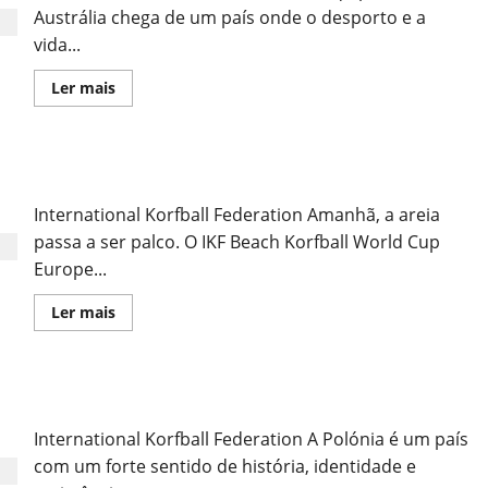
Austrália chega de um país onde o desporto e a
vida...
Leia
Ler mais
mais
sobre
Austrália
/
Australia
É já amanhã
International Korfball Federation Amanhã, a areia
passa a ser palco. O IKF Beach Korfball World Cup
Europe...
Leia
Ler mais
mais
sobre
É
já
amanhã
Polónia / Poland
International Korfball Federation A Polónia é um país
com um forte sentido de história, identidade e