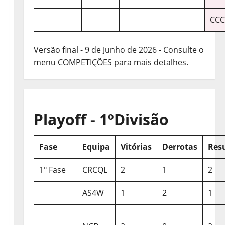
CCC
Versão final - 9 de Junho de 2026 - Consulte o
menu COMPETIÇÕES para mais detalhes.
Playoff - 1ºDivisão
Fase
Equipa
Vitórias
Derrotas
Res
1º Fase
CRCQL
2
1
2
AS4W
1
2
1