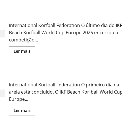
Sub21:
Preparação
para
Resumo 2º dia
a
Malásia
International Korfball Federation O último dia do IKF
Beach Korfball World Cup Europe 2026 encerrou a
competição...
Leia
Ler mais
mais
sobre
Resumo
2º
dia
Resumo do Primeiro Dia do Evento
International Korfball Federation O primeiro dia na
areia está concluído. O IKF Beach Korfball World Cup
Europe...
Leia
Ler mais
mais
sobre
Resumo
do