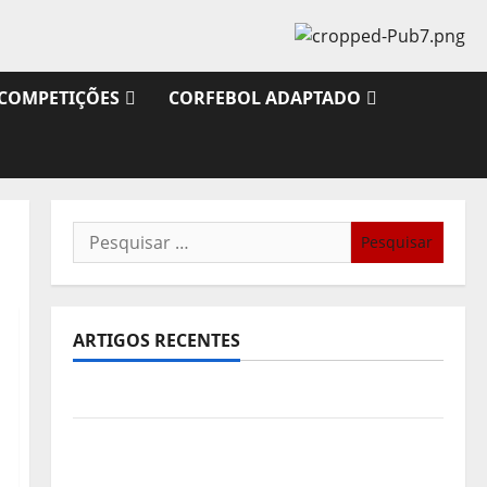
COMPETIÇÕES
CORFEBOL ADAPTADO
Pesquisar
por:
ARTIGOS RECENTES
Sub21: Partida para a Malásia
Calendário de Jogos para o IKF U21 World
Championship 2026