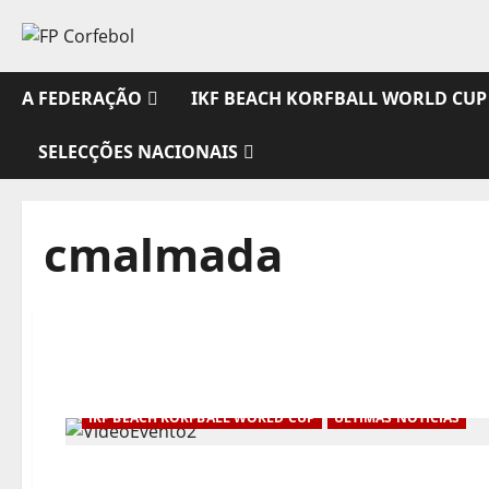
Avançar
para
o
conteúdo
A FEDERAÇÃO
IKF BEACH KORFBALL WORLD CUP
SELECÇÕES NACIONAIS
cmalmada
IKF BEACH KORFBALL WORLD CUP
ÚLTIMAS NOTÍCIAS