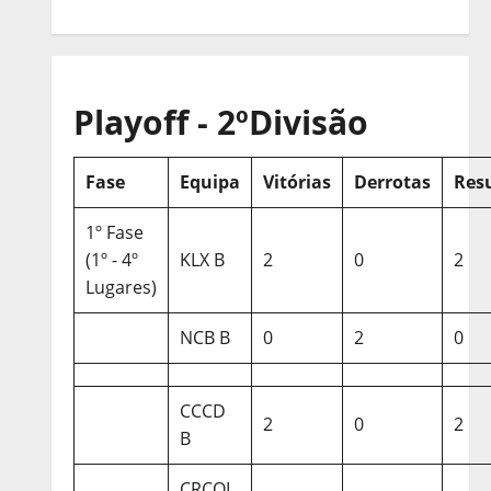
Playoff - 2ºDivisão
Fase
Equipa
Vitórias
Derrotas
Res
1º Fase
(1º - 4º
KLX B
2
0
2
Lugares)
NCB B
0
2
0
CCCD
2
0
2
B
CRCQL