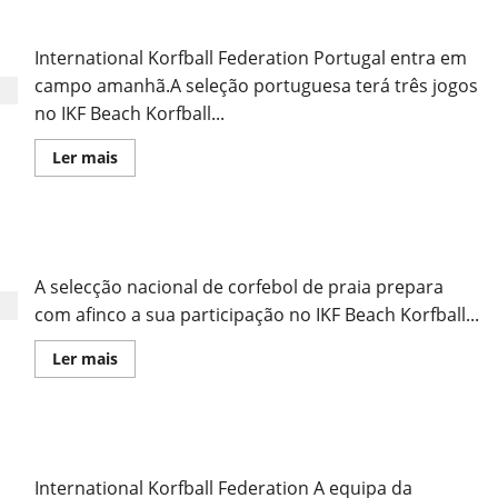
Primeiro
Portugal Entra em Campo Amanhã
Dia
do
Evento
International Korfball Federation Portugal entra em
campo amanhã.A seleção portuguesa terá três jogos
no IKF Beach Korfball...
Leia
Ler mais
mais
sobre
Portugal
Entra
em
Portugal Prepara Mundial de Corfebol de Praia
Campo
Amanhã
A selecção nacional de corfebol de praia prepara
com afinco a sua participação no IKF Beach Korfball...
Leia
Ler mais
mais
sobre
Portugal
Prepara
Mundial
Austrália / Australia
de
Corfebol
de
International Korfball Federation A equipa da
Praia