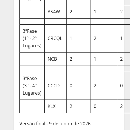
AS4W
2
1
2
3ºFase
(1º - 2º
CRCQL
1
2
1
Lugares)
NCB
2
1
2
3ºFase
(3º - 4º
CCCD
0
2
0
Lugares)
KLX
2
0
2
Versão final - 9 de Junho de 2026.