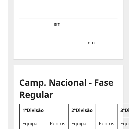
Selecção dos Países Baixos estagia em
Portugal
Helena Santos
em
Sub-19 a Caminho da
Turquia
Sub-19 a Caminho da Turquia
em
COMUNICADO
Camp. Nacional - Fase
Regular
1ºDivisão
2ªDivisão
3ªD
Equipa
Pontos
Equipa
Pontos
Equ