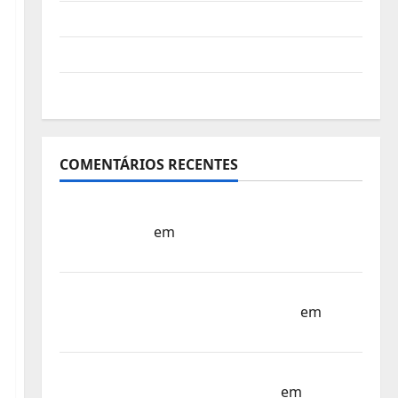
Vídeo do evento
Nova Sede da FPC
Pós-evento
COMENTÁRIOS RECENTES
Sub-15 – Equipa Nacional Regressa a Casa
– FP Corfebol
em
Europeu Sub-15 –
Resultados Corfebol 8 (K8)
Campeonato do Mundo Sub-17 –
Resultados do 1º dia – FP Corfebol
em
Eindhoven como destino
Agenda Completa do Estagio da Selecção
dos Países Baixos – FP Corfebol
em