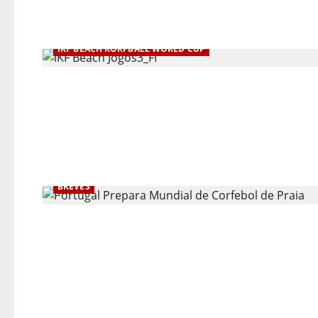
IKF BEACH KORFBALL WORLD CUP
BREVES