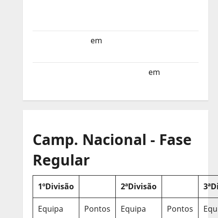
Selecção dos Países Baixos estagia em
Portugal
Helena Santos
em
Sub-19 a Caminho da
Turquia
Sub-19 a Caminho da Turquia
em
COMUNICADO
Camp. Nacional - Fase
Regular
1ºDivisão
2ªDivisão
3ªD
Equipa
Pontos
Equipa
Pontos
Equ