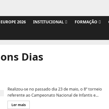
 EUROPE 2026
INSTITUCIONAL
FORMAÇÃO
ons Dias
8º Torneio do CN de Infantis e Iniciados 2025/26
Realizou-se no passado dia 23 de maio, o 8º torneio
referente ao Campeonato Nacional de Infantis e...
Leia
Ler mais
mais