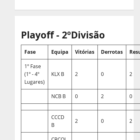
Playoff - 2ºDivisão
Fase
Equipa
Vitórias
Derrotas
Res
1º Fase
(1º - 4º
KLX B
2
0
2
Lugares)
NCB B
0
2
0
CCCD
2
0
2
B
CRCQL