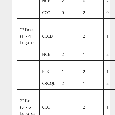
NCB
2
0
2
CCO
0
2
0
2º Fase
(1º - 4º
CCCD
1
2
1
Lugares)
NCB
2
1
2
KLX
1
2
1
CRCQL
2
1
2
2º Fase
(5º - 6º
CCO
1
2
1
Lugares)