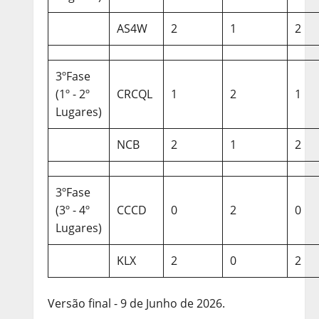
AS4W
2
1
2
3ºFase
(1º - 2º
CRCQL
1
2
1
Lugares)
NCB
2
1
2
3ºFase
(3º - 4º
CCCD
0
2
0
Lugares)
KLX
2
0
2
Versão final - 9 de Junho de 2026.