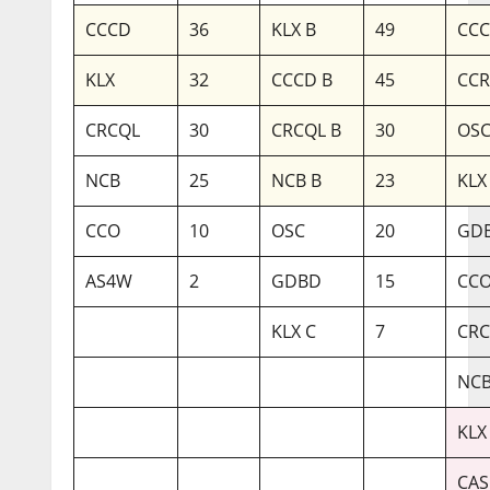
CCCD
36
KLX B
49
CCC
KLX
32
CCCD B
45
CC
CRCQL
30
CRCQL B
30
OSC
NCB
25
NCB B
23
KLX
CCO
10
OSC
20
GDB
AS4W
2
GDBD
15
CCO
KLX C
7
CRC
NCB
KLX
CAS