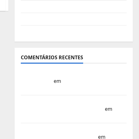
Vídeo do evento
Nova Sede da FPC
Pós-evento
COMENTÁRIOS RECENTES
Sub-15 – Equipa Nacional Regressa a Casa
– FP Corfebol
em
Europeu Sub-15 –
Resultados Corfebol 8 (K8)
Campeonato do Mundo Sub-17 –
Resultados do 1º dia – FP Corfebol
em
Eindhoven como destino
Agenda Completa do Estagio da Selecção
dos Países Baixos – FP Corfebol
em