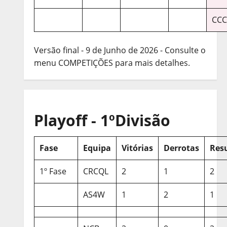
CCC
Versão final - 9 de Junho de 2026 - Consulte o
menu COMPETIÇÕES para mais detalhes.
Playoff - 1ºDivisão
Fase
Equipa
Vitórias
Derrotas
Res
1º Fase
CRCQL
2
1
2
AS4W
1
2
1