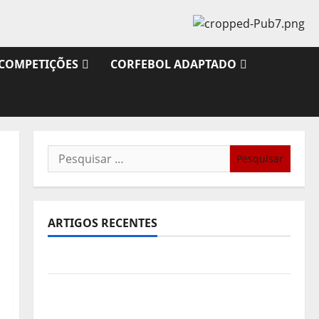
COMPETIÇÕES
CORFEBOL ADAPTADO
Pesquisar
por:
ARTIGOS RECENTES
Sub21: Partida para a Malásia
Calendário de Jogos para o IKF U21 World
Championship 2026