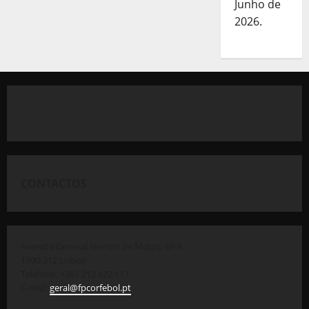
Junho de
2026.
CONTACTOS
Avenida General Norton de Matos, 69 A
1500-312 Lisboa
Telefone: +351 212 422 117
E-mail:
geral@fpcorfebol.pt