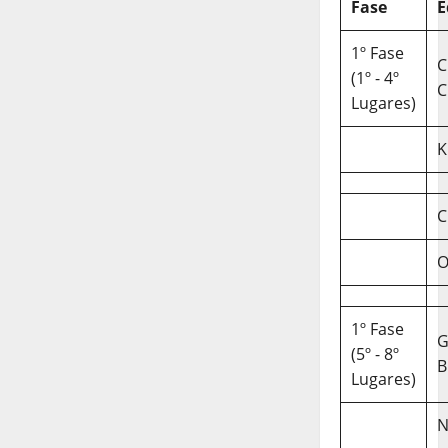
Fase
E
1º Fase
C
(1º - 4º
C
Lugares)
K
C
O
1º Fase
(5º - 8º
B
Lugares)
N