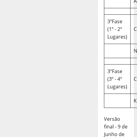
A
3ºFase
(1º - 2º
C
Lugares)
N
3ºFase
(3º - 4º
C
Lugares)
K
Versão
final - 9 de
Junho de