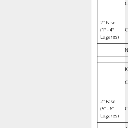
C
2º Fase
(1º - 4º
C
Lugares)
N
K
C
2º Fase
(5º - 6º
C
Lugares)