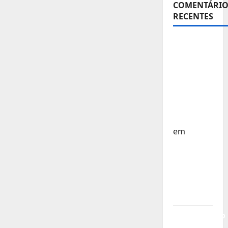
COMENTÁRIO
RECENTES
Sub-15 –
Equipa
Nacional
Regressa
a Casa –
FP
Corfebol
em
Europeu
Sub-15 –
Resultados
Corfebol
8 (K8)
Campeonato