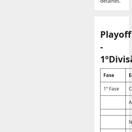
detalhes.
Playoff
-
1ºDivis
Fase
E
1º Fase
C
A
N