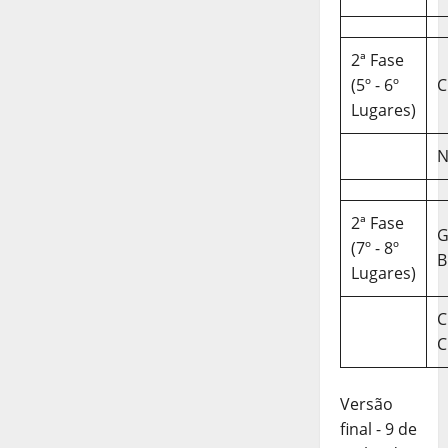
2ª Fase
(5º - 6º
C
Lugares)
N
2ª Fase
(7º - 8º
B
Lugares)
C
C
Versão
final - 9 de