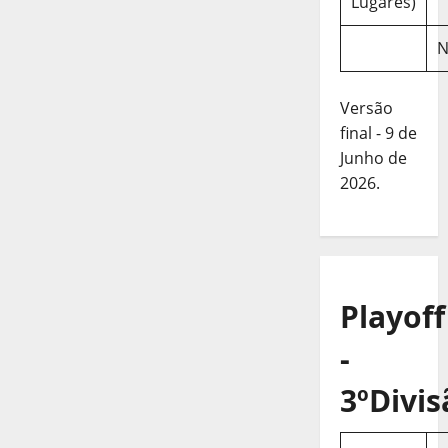
Lugares)
N
Versão
final - 9 de
Junho de
2026.
Playoff
-
3ºDivis