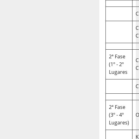
C
C
C
2ª Fase
C
(1º - 2º
C
Lugares
C
2ª Fase
(3º - 4º
O
Lugares)
K