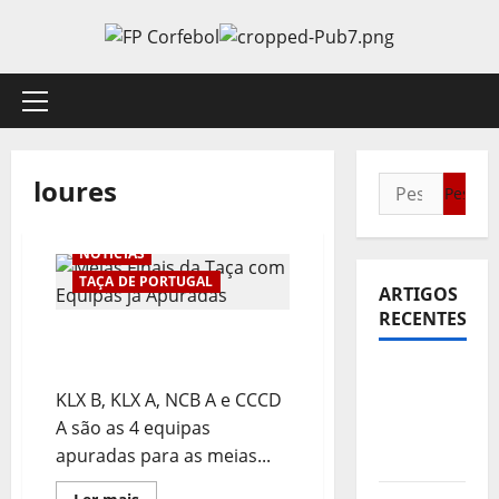
Avançar
para
o
conteúdo
Menu
principal
loures
Pesquisar
por:
NOTÍCIAS
TAÇA DE PORTUGAL
ARTIGOS
RECENTES
Meias Finais da Taça com
Equipas já Apuradas
Sub21:
KLX B, KLX A, NCB A e CCCD
Partida
A são as 4 equipas
para a
apuradas para as meias...
Malásia
Leia