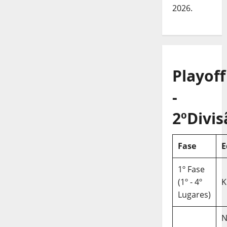
2026.
Playoff
-
2ºDivis
Fase
E
1º Fase
(1º - 4º
K
Lugares)
N