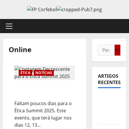
Avançar
para
o
conteúdo
Menu
principal
Online
Pesquisar
por:
ÉTICA
NOTÍCIAS
ARTIGOS
RECENTES
Contagem Decrescente
para o Ética Summit 2025
Sub21:
Faltam poucos dias para o
Partida
Ética Summit 2025. Este
para a
evento, que terá lugar nos
Malásia
dias 12, 13...