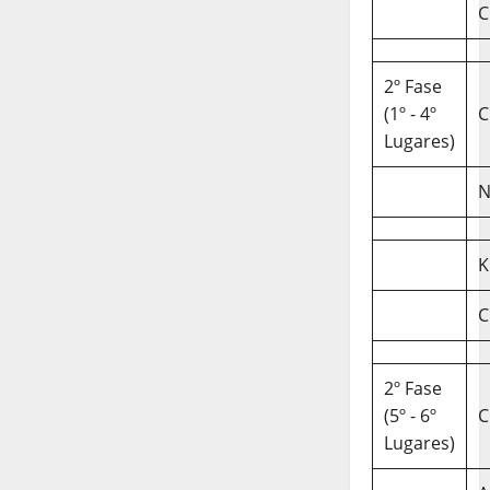
C
2º Fase
(1º - 4º
C
Lugares)
N
K
C
2º Fase
(5º - 6º
C
Lugares)