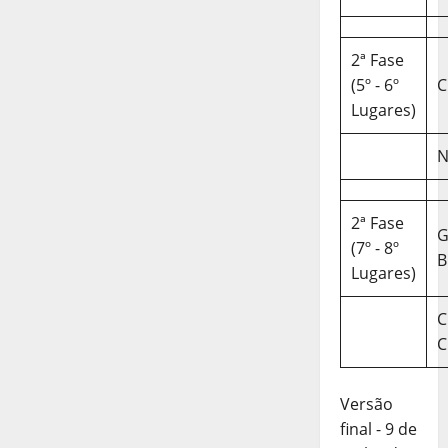
2ª Fase
(5º - 6º
C
Lugares)
N
2ª Fase
(7º - 8º
B
Lugares)
C
C
Versão
final - 9 de