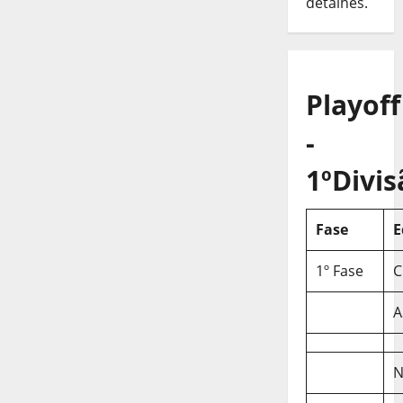
detalhes.
Playoff
-
1ºDivis
Fase
E
1º Fase
C
A
N