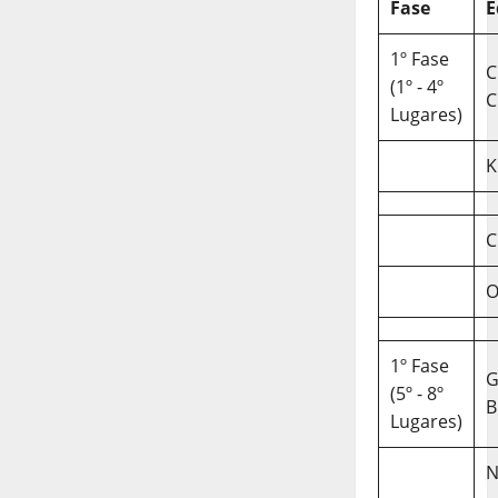
Fase
E
1º Fase
C
(1º - 4º
C
Lugares)
K
C
O
1º Fase
(5º - 8º
B
Lugares)
N