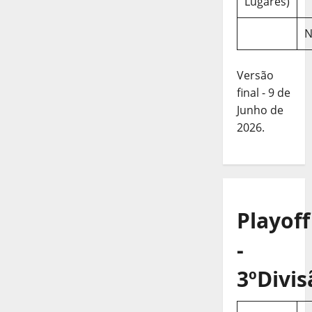
Lugares)
N
Versão
final - 9 de
Junho de
2026.
Playoff
-
3ºDivis