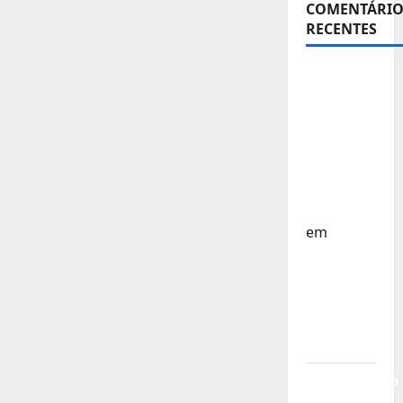
COMENTÁRIO
RECENTES
Sub-15 –
Equipa
Nacional
Regressa
a Casa –
FP
Corfebol
em
Europeu
Sub-15 –
Resultados
Corfebol
8 (K8)
Campeonato