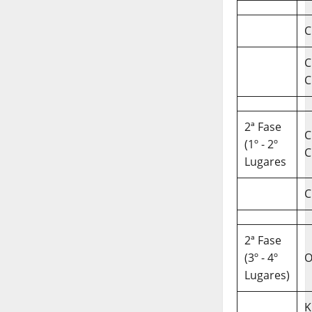
C
C
C
2ª Fase
C
(1º - 2º
C
Lugares
C
2ª Fase
(3º - 4º
O
Lugares)
K