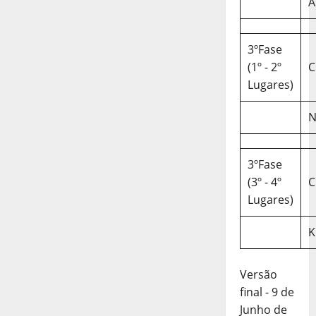
A
3ºFase
(1º - 2º
C
Lugares)
N
3ºFase
(3º - 4º
C
Lugares)
K
Versão
final - 9 de
Junho de