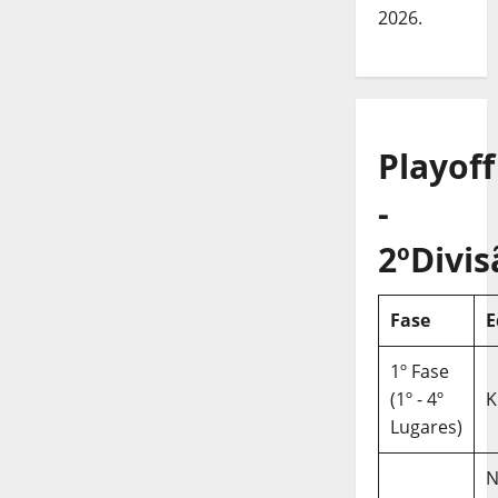
2026.
Playoff
-
2ºDivis
Fase
E
1º Fase
(1º - 4º
K
Lugares)
N