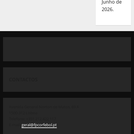
Junho de
2026.
CONTACTOS
Avenida General Norton de Matos, 69 A
1500-312 Lisboa
Telefone: +351 212 422 117
E-mail:
geral@fpcorfebol.pt