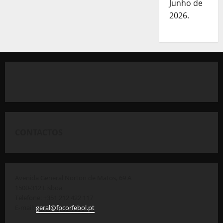
Junho de
2026.
CONTACTOS
Avenida General Norton de Matos, 69 A
1500-312 Lisboa
Telefone: +351 212 422 117
E-mail:
geral@fpcorfebol.pt