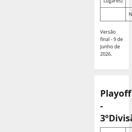
Lugares)
N
Versão
final - 9 de
Junho de
2026.
Playoff
-
3ºDivis