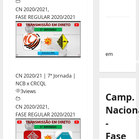
da
CN 2020/2021
,
Turquia
FASE REGULAR 2020/2021
Sub-19 a
Caminho
da
Turquia
em
COMUNICAD
CN 2020/21 | 7ª Jornada |
NCB x CRCQL
3
views
Camp.
CN 2020/2021
,
Nacion
FASE REGULAR 2020/2021
-
Fase