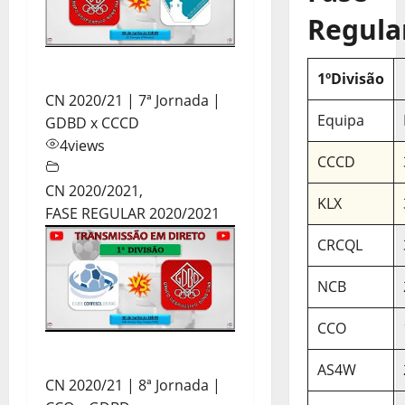
Regula
1ºDivisão
CN 2020/21 | 7ª Jornada |
Equipa
GDBD x CCCD
4
views
CCCD
CN 2020/2021
,
KLX
FASE REGULAR 2020/2021
CRCQL
NCB
CCO
AS4W
CN 2020/21 | 8ª Jornada |