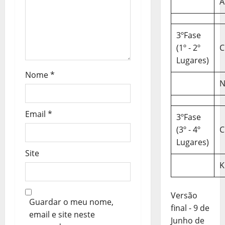
A
t
i
3ºFase
(1º - 2º
C
g
Lugares)
o
Nome
*
N
s
Email
*
3ºFase
(3º - 4º
C
Lugares)
Site
K
Versão
Guardar o meu nome,
final - 9 de
email e site neste
Junho de