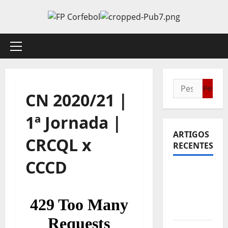
Avançar
para
o
conteúdo
Menu
principal
Pesquisar
CN 2020/21 |
por:
1ª Jornada |
ARTIGOS
CRCQL x
RECENTES
CCCD
Sub21:
Partida
para a
Malásia