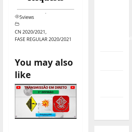
Calendário
de Jogos
para o
5
views
IKF U21
World
CN 2020/2021
,
Championshi
FASE REGULAR 2020/2021
2026
Vídeo do
You may also
evento
like
Nova
Sede da
FPC
Pós-
evento