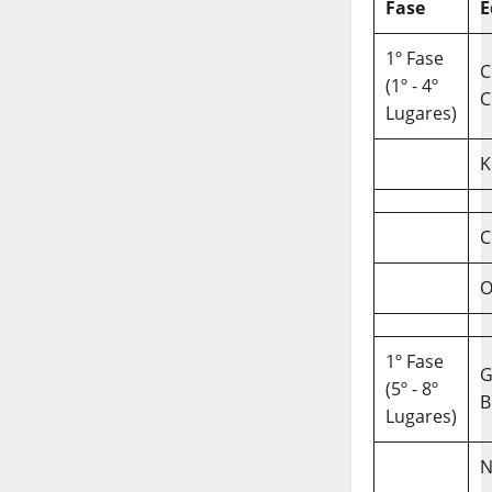
Fase
E
1º Fase
C
(1º - 4º
C
Lugares)
K
C
O
1º Fase
(5º - 8º
B
Lugares)
N