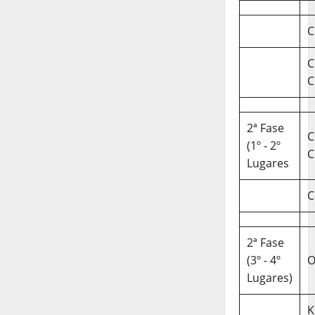
C
C
C
2ª Fase
C
(1º - 2º
C
Lugares
C
2ª Fase
(3º - 4º
O
Lugares)
K