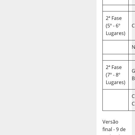
2ª Fase
(5º - 6º
C
Lugares)
N
2ª Fase
(7º - 8º
B
Lugares)
C
C
Versão
final - 9 de