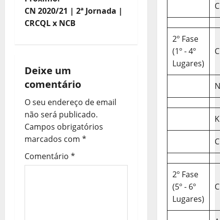
v
C
CN 2020/21 | 2ª Jornada |
e
CRCQL x NCB
2º Fase
g
(1º - 4º
C
Lugares)
a
Deixe um
comentário
ç
N
O seu endereço de email
ã
não será publicado.
K
o
Campos obrigatórios
marcados com
*
C
d
Comentário
*
e
2º Fase
(5º - 6º
C
a
Lugares)
r