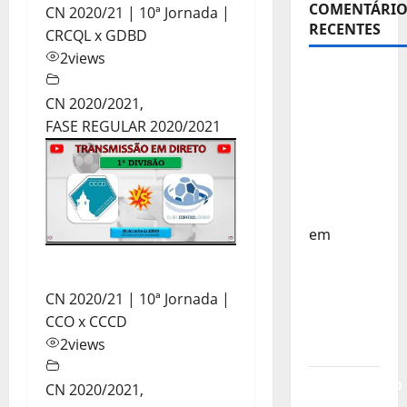
COMENTÁRIO
CN 2020/21 | 10ª Jornada |
RECENTES
CRCQL x GDBD
2
views
Sub-15 –
Equipa
CN 2020/2021
,
Nacional
FASE REGULAR 2020/2021
Regressa
a Casa –
FP
Corfebol
em
Europeu
Sub-15 –
CN 2020/21 | 10ª Jornada |
Resultados
CCO x CCCD
Corfebol
2
views
8 (K8)
Campeonato
CN 2020/2021
,