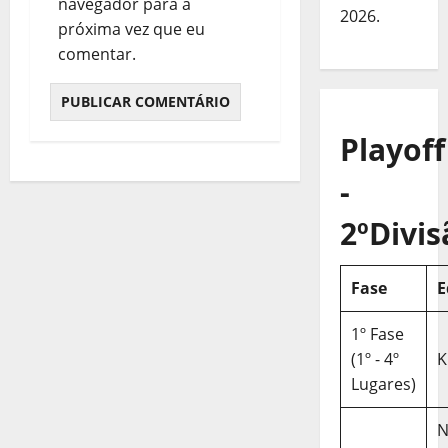
navegador para a
2026.
próxima vez que eu
comentar.
Playoff
-
2ºDivis
Fase
E
1º Fase
(1º - 4º
K
Lugares)
N