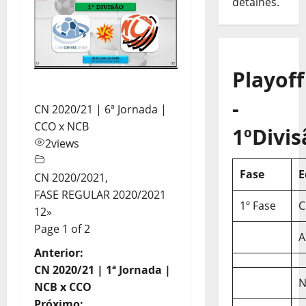
detalhes.
Playoff
-
CN 2020/21 | 6ª Jornada |
CCO x NCB
1ºDivis
2
views
Fase
E
CN 2020/2021
,
FASE REGULAR 2020/2021
1º Fase
C
1
2
»
Page 1 of 2
A
N
Anterior:
CN 2020/21 | 1ª Jornada |
a
N
NCB x CCO
Próximo: