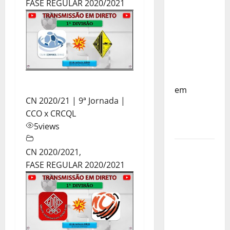
do
FASE REGULAR 2020/2021
Mundo
Sub-17 –
Resultados
do 1º dia
– FP
Corfebol
em
CN 2020/21 | 9ª Jornada |
Eindhoven
CCO x CRCQL
como
5
views
destino
Agenda
CN 2020/2021
,
Completa
FASE REGULAR 2020/2021
do
Estagio
da
Selecção
dos