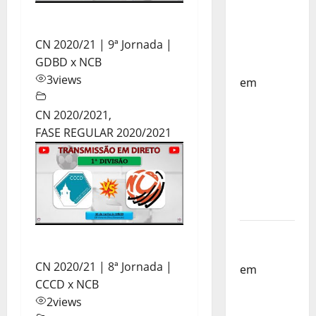
Países
Baixos –
CN 2020/21 | 9ª Jornada |
FP
GDBD x NCB
Corfebol
3
views
em
Selecção
CN 2020/2021
,
dos
FASE REGULAR 2020/2021
Países
Baixos
estagia
em
Portugal
Helena
Santos
CN 2020/21 | 8ª Jornada |
em
Sub-
CCCD x NCB
19 a
2
views
Caminho