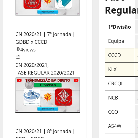
Regula
1ºDivisão
CN 2020/21 | 7ª Jornada |
Equipa
GDBD x CCCD
4
views
CCCD
CN 2020/2021
,
KLX
FASE REGULAR 2020/2021
CRCQL
NCB
CCO
AS4W
CN 2020/21 | 8ª Jornada |