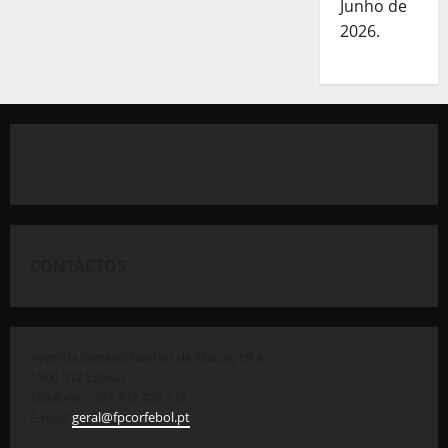
Junho de
2026.
CONTACTOS
Avenida General Norton de Matos, 69 A
1500-312 Lisboa
Telefone: +351 212 422 117
E-mail:
geral@fpcorfebol.pt