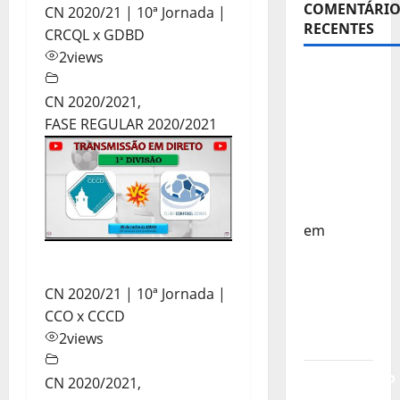
COMENTÁRIO
CN 2020/21 | 10ª Jornada |
RECENTES
CRCQL x GDBD
2
views
Sub-15 –
Equipa
CN 2020/2021
,
Nacional
FASE REGULAR 2020/2021
Regressa
a Casa –
FP
Corfebol
em
Europeu
Sub-15 –
CN 2020/21 | 10ª Jornada |
Resultados
CCO x CCCD
Corfebol
2
views
8 (K8)
Campeonato
CN 2020/2021
,