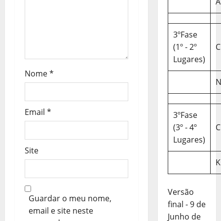
A
t
i
3ºFase
(1º - 2º
C
g
Lugares)
o
Nome
*
N
s
Email
*
3ºFase
(3º - 4º
C
Lugares)
Site
K
Versão
Guardar o meu nome,
final - 9 de
email e site neste
Junho de