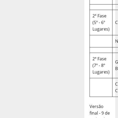
2ª Fase
(5º - 6º
C
Lugares)
N
2ª Fase
(7º - 8º
B
Lugares)
C
C
Versão
final - 9 de