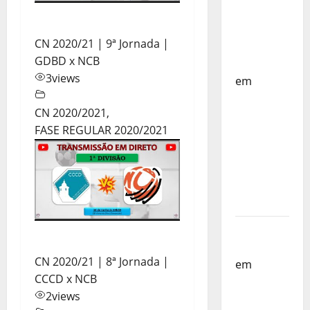
Países
Baixos –
CN 2020/21 | 9ª Jornada |
FP
GDBD x NCB
Corfebol
3
views
em
Selecção
CN 2020/2021
,
dos
FASE REGULAR 2020/2021
Países
Baixos
estagia
em
Portugal
Helena
Santos
CN 2020/21 | 8ª Jornada |
em
Sub-
CCCD x NCB
19 a
2
views
Caminho