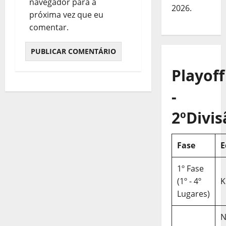
navegador para a
2026.
próxima vez que eu
comentar.
Playoff
-
2ºDivis
Fase
E
1º Fase
(1º - 4º
K
Lugares)
N