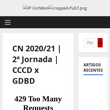
Avançar
para
o
conteúdo
Menu
principal
Pesquisar
CN 2020/21 |
por:
2ª Jornada |
ARTIGOS
CCCD x
RECENTES
GDBD
Sub21:
Partida
para a
Malásia