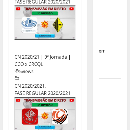
do
FASE REGULAR 2020/2021
Mundo
Sub-17 –
Resultados
do 1º dia
– FP
Corfebol
em
CN 2020/21 | 9ª Jornada |
Eindhoven
CCO x CRCQL
como
5
views
destino
Agenda
CN 2020/2021
,
Completa
FASE REGULAR 2020/2021
do
Estagio
da
Selecção
dos