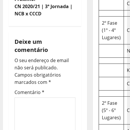
v
C
CN 2020/21 | 3ª Jornada |
e
NCB x CCCD
2º Fase
g
(1º - 4º
C
Lugares)
a
Deixe um
comentário
ç
N
O seu endereço de email
ã
não será publicado.
K
o
Campos obrigatórios
marcados com
*
C
d
Comentário
*
e
2º Fase
(5º - 6º
C
a
Lugares)
r