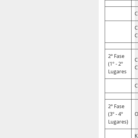
C
C
C
2ª Fase
C
(1º - 2º
C
Lugares
C
2ª Fase
(3º - 4º
O
Lugares)
K