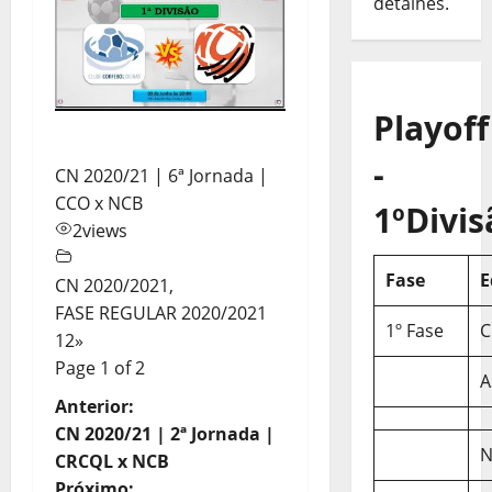
detalhes.
Playoff
-
CN 2020/21 | 6ª Jornada |
CCO x NCB
1ºDivis
2
views
Fase
E
CN 2020/2021
,
FASE REGULAR 2020/2021
1º Fase
C
1
2
»
Page 1 of 2
A
N
Anterior:
CN 2020/21 | 2ª Jornada |
a
N
CRCQL x NCB
Próximo: