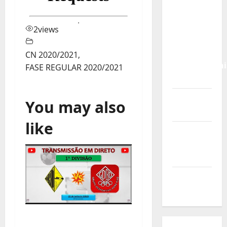
Calendário
de Jogos
para o
2
views
IKF U21
World
CN 2020/2021
,
Championshi
FASE REGULAR 2020/2021
2026
Vídeo do
You may also
evento
like
Nova
Sede da
FPC
Pós-
evento