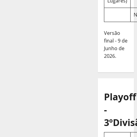
Lugares)
N
Versão
final - 9 de
Junho de
2026.
Playoff
-
3ºDivis