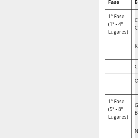
Fase
E
1º Fase
C
(1º - 4º
C
Lugares)
K
C
O
1º Fase
(5º - 8º
B
Lugares)
N