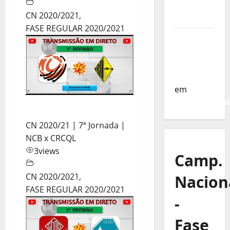
da
CN 2020/2021
,
Turquia
FASE REGULAR 2020/2021
Sub-19 a
Caminho
da
Turquia
em
COMUNICAD
CN 2020/21 | 7ª Jornada |
NCB x CRCQL
3
views
Camp.
CN 2020/2021
,
Nacion
FASE REGULAR 2020/2021
-
Fase