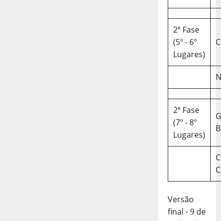
2ª Fase
(5º - 6º
C
Lugares)
N
2ª Fase
(7º - 8º
B
Lugares)
C
C
Versão
final - 9 de