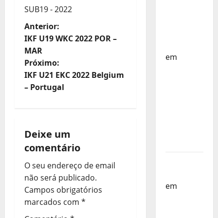
Países
SUB19 - 2022
Baixos –
N
Anterior:
FP
IKF U19 WKC 2022 POR –
Corfebol
a
MAR
em
Próximo:
v
Selecção
IKF U21 EKC 2022 Belgium
dos
e
– Portugal
Países
Baixos
g
estagia
a
em
Deixe um
Portugal
comentário
ç
Helena
O seu endereço de email
ã
Santos
não será publicado.
em
Sub-
o
Campos obrigatórios
19 a
marcados com
*
d
Caminho