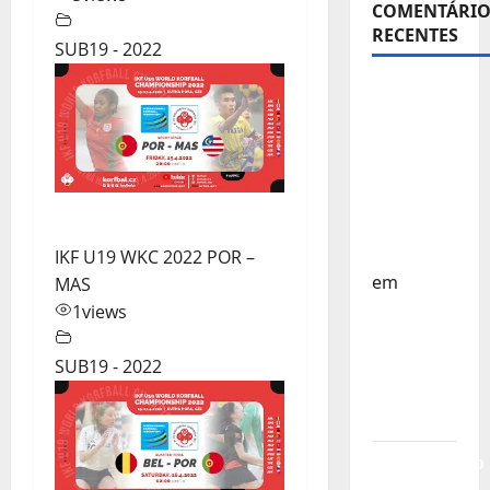
COMENTÁRIO
RECENTES
SUB19 - 2022
Sub-15 –
Equipa
Nacional
Regressa
a Casa –
FP
Corfebol
IKF U19 WKC 2022 POR –
em
MAS
Europeu
1
views
Sub-15 –
Resultados
SUB19 - 2022
Corfebol
8 (K8)
Campeonato