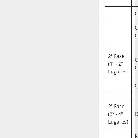
C
C
C
2ª Fase
C
(1º - 2º
C
Lugares
C
2ª Fase
(3º - 4º
O
Lugares)
K