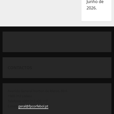
Junho de
2026.
CONTACTOS
Avenida General Norton de Matos, 69 A
1500-312 Lisboa
Telefone: +351 212 422 117
E-mail:
geral@fpcorfebol.pt