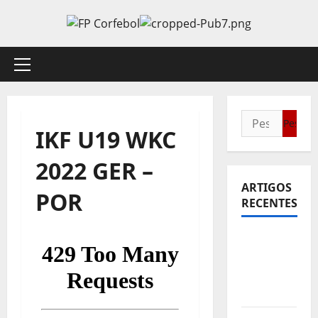
Avançar
para
o
conteúdo
Menu
principal
Pesquisar
IKF U19 WKC
por:
2022 GER –
ARTIGOS
POR
RECENTES
Sub21:
Partida
para a
Malásia