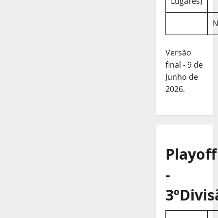
Lugares)
N
Versão
final - 9 de
Junho de
2026.
Playoff
-
3ºDivis