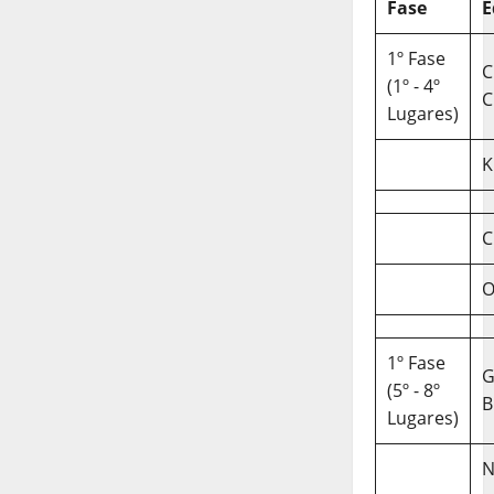
Fase
E
1º Fase
C
(1º - 4º
C
Lugares)
K
C
O
1º Fase
(5º - 8º
B
Lugares)
N