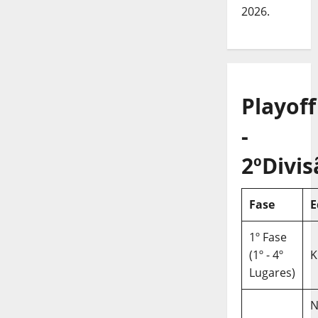
2026.
Playoff
-
2ºDivis
Fase
E
1º Fase
(1º - 4º
K
Lugares)
N