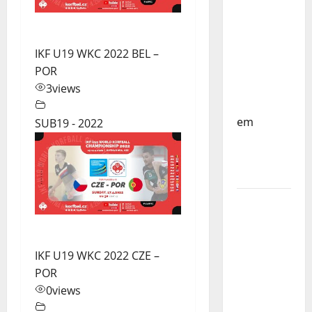
do
Mundo
Sub-17 –
Resultados
IKF U19 WKC 2022 BEL –
do 1º dia
POR
– FP
3
views
Corfebol
em
SUB19 - 2022
Eindhoven
como
destino
Agenda
Completa
do
Estagio
IKF U19 WKC 2022 CZE –
da
POR
Selecção
0
views
dos