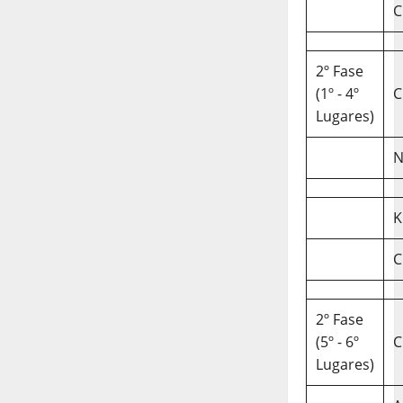
C
2º Fase
(1º - 4º
C
Lugares)
N
K
C
2º Fase
(5º - 6º
C
Lugares)