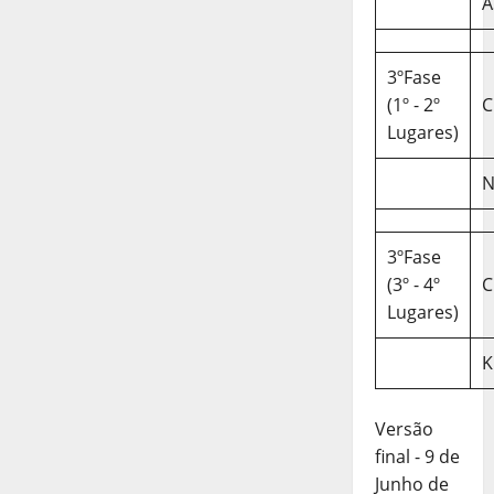
A
3ºFase
(1º - 2º
C
Lugares)
N
3ºFase
(3º - 4º
C
Lugares)
K
Versão
final - 9 de
Junho de