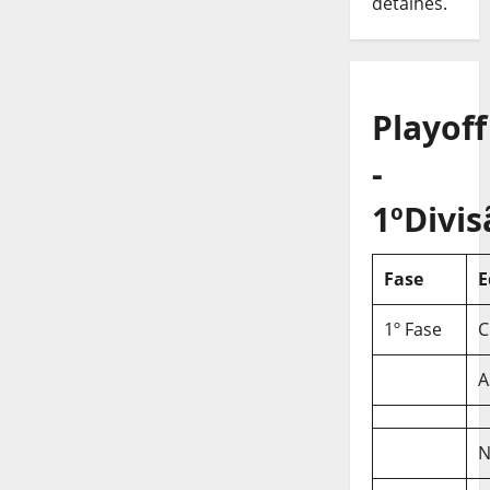
detalhes.
Playoff
-
1ºDivis
Fase
E
1º Fase
C
A
N