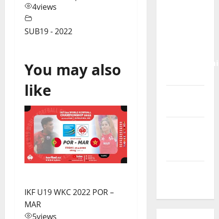
Calendário
4
views
de Jogos
para o
SUB19 - 2022
IKF U21
World
Championshi
You may also
2026
like
Vídeo do
evento
Nova
Sede da
FPC
Pós-
evento
IKF U19 WKC 2022 POR –
MAR
5
views